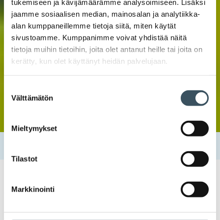
tukemiseen ja kävijämäärämme analysoimiseen. Lisäksi
jaamme sosiaalisen median, mainosalan ja analytiikka-
alan kumppaneillemme tietoja siitä, miten käytät
sivustoamme. Kumppanimme voivat yhdistää näitä
tietoja muihin tietoihin, joita olet antanut heille tai joita on
kerätty, kun olet käyttänyt heidän palvelujaan.
Suostumuksen
Välttämätön
valinta
Mieltymykset
Etusivu
Palvelut ja tietopankki
Tietopankki
Tilastot
Markkinointi
Tietopankki