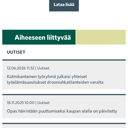
Lataa lisää
Aiheeseen liittyvää
UUTISET
12.06.2026 11:32
| Uutiset
Kolmikantainen työryhmä julkaisi yhteiset
työelämäsuositukset drooniuhkatilanteiden varalta
18.11.2025 10:00
| Uutiset
Opas häirintään puuttumiseksi kaupan alalla on päivitetty