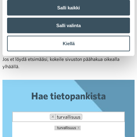
Tietopankista löydät kaupan alaan, vaikuttamiseen,
työsuhdeasioihin ja Kaupan liittoon liittyviä
Salli kaikki
tietopankkiartikkeleita ja tiedostoja. Voit tehdä hakuja joko
asiasanalla, kategorialla tai molemmilla. Tietopankki listaa
Salli valinta
myös hakemaasi asiasanaa vastaavat ajankohtaissisällöt
tietopankkisisältöjen alle. Osa tietopankkiartikkeleista ja
Kiellä
tiedostoista on vain kirjautuneiden käyttäjien luettavissa.
Jos et löydä etsimääsi, kokeile sivuston päähakua oikealla
ylhäällä.
Hae tietopankista
×
turvallisuus
turvallisuus
X