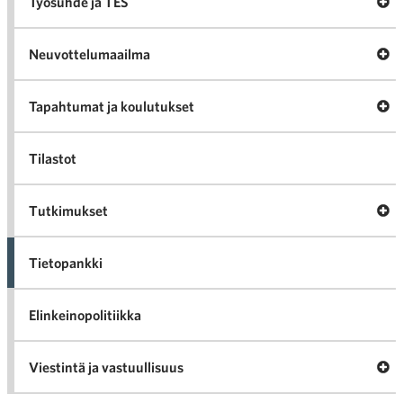
A
Työsuhde ja TES
va
Työ
ja
Neuvottelumaailma
Neu
Tapahtumat ja koulutukset
v
Tap
Tilastot
kou
Tutkimukset
v
Tut
Tietopankki
Elinkeinopolitiikka
Ava
Viestintä ja vastuullisuus
Vie
vast