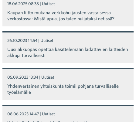
18.06.2025 08:38
| Uutiset
Kaupan liitto mukana verkkohuijausten vastaisessa
verkostossa: Mistä apua, jos tulee huijatuksi netissä?
26.10.2023 14:54
| Uutiset
Uusi akkuopas opettaa käsittelemään ladattavien laitteiden
akkuja turvallisesti
05.09.2023 13:34
| Uutiset
Yhdenvertainen yhteiskunta toimii pohjana turvalliselle
työelämälle
08.06.2023 14:47
| Uutiset
Yrityksiin kohdistuvat huijausyritykset kasvussa
kesälomien aikaan