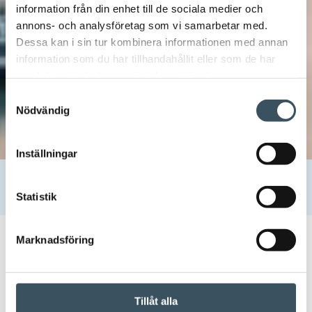
information från din enhet till de sociala medier och
annons- och analysföretag som vi samarbetar med.
Dessa kan i sin tur kombinera informationen med annan
information som du har tillhandahållit eller som de har
samlat in när du har använt deras tjänster.
Samtyckesval
Nödvändig
Inställningar
Hem
Finsk Handel
Verksamhet, strategi och värderingar
Statistik
Marknadsföring
Verksamhet, strategi och
värderingar
Tillåt alla