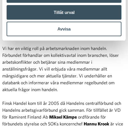
Finsk Handel är en nationell intressebevakningsorganisation
Tillåt urval
inom handeln, som har till uppgift att främja den finska handeln.
Vi utvecklar verksamhetsförutsättningarna för företagen i
branschen, främjar samarbetet mellan dem och tar hand om
Avvisa
våra medlemmars närings- och arbetsgivarförmåner.
Vi har en viktig roll på arbetsmarknaden inom handeln.
Förbundet förhandlar om kollektivavtal inom branschen, löser
arbetskonflikter och betjänar sina medlemmar i
anställningsfrågor. Vi vill erbjuda våra medlemmar allt
mångsidigare och mer aktuella tjänster. Vi underhåller en
databank och informerar våra medlemmar regelbundet om
aktuella frågor inom handeln.
Finsk Handel kom till år 2005 då Handelns centralförbund och
Handelns arbetsgivarförbund gick samman. För tillfället är VD
för Ramirent Finland Ab
Mikael Kämpe
ordförande för
förbundets styrelse och SOKs koncernchef
Hannu Krook
är vice