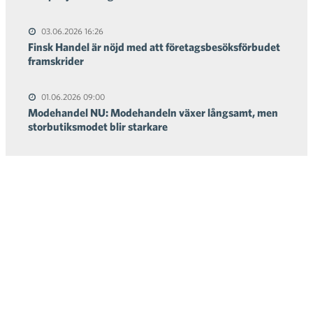
03.06.2026 16:26
Finsk Handel är nöjd med att företagsbesöksförbudet
framskrider
01.06.2026 09:00
Modehandel NU: Modehandeln växer långsamt, men
storbutiksmodet blir starkare
Finsk Handel
Södra Kajen 10
00131 HELSINGFORS