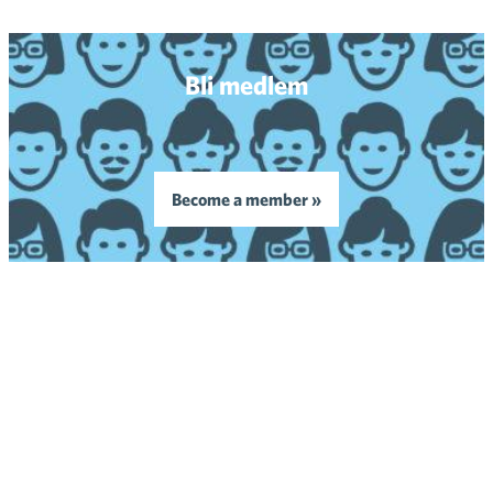
Bli medlem
Become a member »
Finsk Handel
Södra Kajen 10
00131 HELSINGFORS