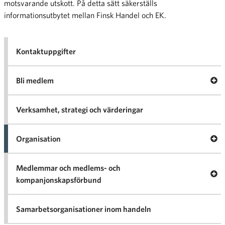
motsvarande utskott. På detta sätt säkerställs
informationsutbytet mellan Finsk Handel och EK.
Kontaktuppgifter
Öp
Bli medlem
me
B
med
Verksamhet, strategi och värderingar
Organisation
Org
Medlemmar och medlems- och
kompanjonskapsförbund
kom
Samarbetsorganisationer inom handeln