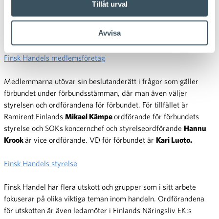
Tillåt urval
handel och bilhandel. Finsk Handel är medlem i Finlands
Näringsliv EK, och alla företag som ansluter sig till Finsk Handel
Avvisa
ansluter sig samtidigt även till EK.
Finsk Handels medlemsföretag
Medlemmarna utövar sin beslutanderätt i frågor som gäller
förbundet under förbundsstämman, där man även väljer
styrelsen och ordförandena för förbundet. För tillfället är
Ramirent Finlands
Mikael Kämpe
ordförande för förbundets
styrelse och SOKs koncernchef och styrelseordförande
Hannu
Krook
är vice ordförande. VD för förbundet är
Kari Luoto.
Finsk Handels styrelse
Finsk Handel har flera utskott och grupper som i sitt arbete
fokuserar på olika viktiga teman inom handeln. Ordförandena
för utskotten är även ledamöter i Finlands Näringsliv EK:s