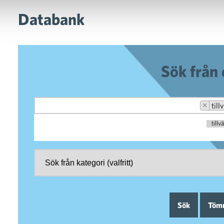
Databank
Sök från
×
till
tillv
ommunikation
Sök
Tömm