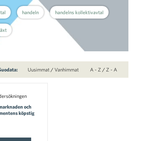
tal
handeln
handelns kollektivavtal
växt
Suodata:
Uusimmat
/
Vanhimmat
A - Z
/
Z - A
dersökningen
marknaden och
mentens köpstig