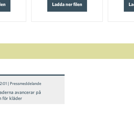
len
Ladda ner filen
La
2:01
| Pressmeddelande
aderna avancerar på
 för kläder
2:31
| Pressmeddelande