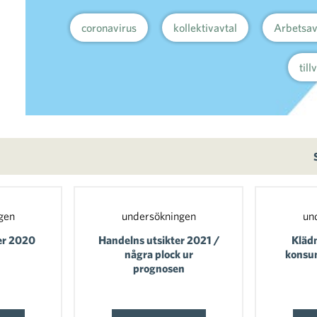
coronavirus
kollektivavtal
Arbetsav
till
gen
undersökningen
un
er 2020
Handelns utsikter 2021 /
Kläd
några plock ur
konsu
prognosen