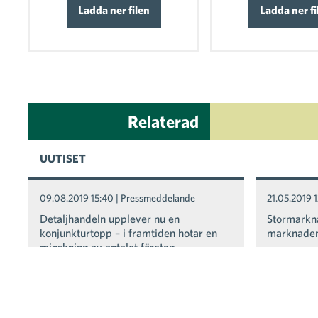
Ladda ner filen
Ladda ner fi
Relaterad
UUTISET
09.08.2019 15:40
| Pressmeddelande
21.05.2019 1
Detaljhandeln upplever nu en
Stormarkn
konjunkturtopp – i framtiden hotar en
marknaden
minskning av antalet företag
14.03.2019 12:02
| Pressmeddelande
28.01.2019 1