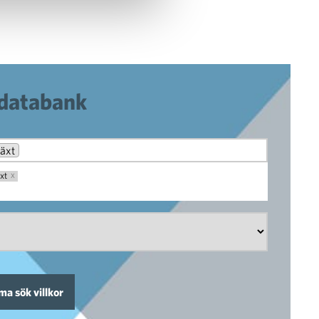
 databank
växt
äxt
X
a sök villkor