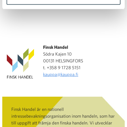
Finsk Handel
Södra Kajen 10
00131 HELSINGFORS
t. +358 9 1728 5151
kauppa@kauppa.fi
Finsk Handel är en nationell
intressebevakningsorganisation inom handeln, som har
till uppgift att främja den finska handeln. Vi utvecklar