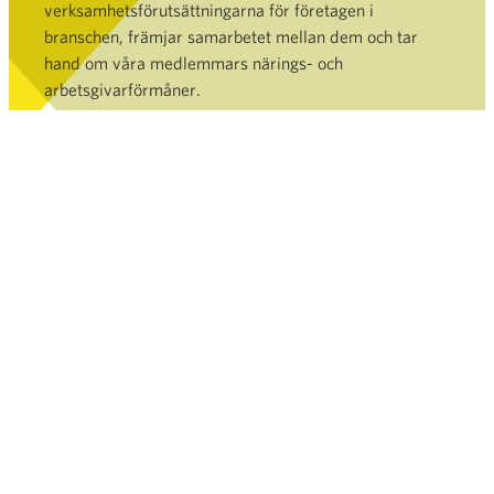
verksamhetsförutsättningarna för företagen i
branschen, främjar samarbetet mellan dem och tar
hand om våra medlemmars närings- och
arbetsgivarförmåner.
Bli medlem »
HANDEL
TJÄNSTER OCH DATABANK
NYHETSRUM
FINSK HANDEL