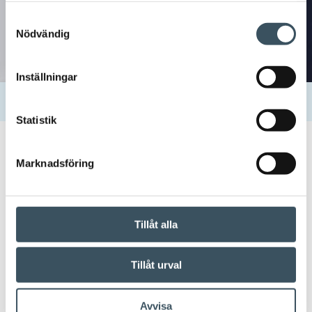
Samtyckesval
Nödvändig
Inställningar
Hem
Uutishuone
Kontakter
Anna Lavikkala
Statistik
25.06.2019 10:50
Marknadsföring
Anna Lavikkala
Tillåt alla
Dela:
Tillåt urval
Avvisa