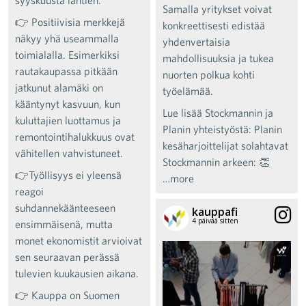
Samalla yritykset voivat
👉 Positiivisia merkkejä
konkreettisesti edistää
näkyy yhä useammalla
yhdenvertaisia
toimialalla. Esimerkiksi
mahdollisuuksia ja tukea
rautakaupassa pitkään
nuorten polkua kohti
jatkunut alamäki on
työelämää.
kääntynyt kasvuun, kun
Lue lisää Stockmannin ja
kuluttajien luottamus ja
Planin yhteistyöstä: Planin
remontointihalukkuus ovat
kesäharjoittelijat solahtavat
vähitellen vahvistuneet.
Stockmannin arkeen: 👏
👉Työllisyys ei yleensä
…more
reagoi
suhdannekäänteeseen
kauppafi
4 päivää sitten
ensimmäisenä, mutta
monet ekonomistit arvioivat
sen seuraavan perässä
tulevien kuukausien aikana.
👉 Kauppa on Suomen