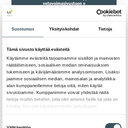
vetovoimasivustoon »
Suostumus
Yksityiskohdat
Tietoja
Tämä sivusto käyttää evästeitä
Tilaa mediatiedotteemme
Käytämme evästeitä tarjoamamme sisällön ja mainosten
räätälöimiseen, sosiaalisen median ominaisuuksien
tukemiseen ja kävijämäärämme analysoimiseen. Lisäksi
jaamme sosiaalisen median, mainosalan ja analytiikka-
alan kumppaneillemme tietoja siitä, miten käytät
sivustoamme. Kumppanimme voivat yhdistää näitä
tietoja muihin tietoihin, joita olet antanut heille tai joita on
kerätty, kun olet käyttänyt heidän palvelujaan.
Klikkaa itsesi mukaan mediatiedotteidemme
Suostumuksen
jakelulistalle ja pysy mukana alan tapahtumissa!
Välttämätön