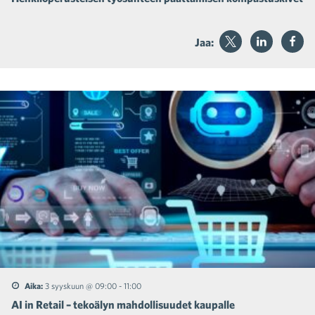
Jaa:
Aika:
3 syyskuun @ 09:00
-
11:00
AI in Retail – tekoälyn mahdollisuudet kaupalle