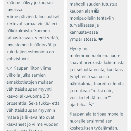
käänne näkyy jo kaupan
mahdollisuuden tutustua
luvuissa.
kaupan alan 🛍️
Viime päivien talousuutiset
monipuolisiin tehtäviin
kertovat samaa viestiä eri
turvallisessa ja
näkökulmista: Suomen
kannustavassa
talous kasvaa, vienti vetää,
ympäristössä. ❤️
investoinnit lisääntyvät ja
Hyöty on
kuluttajien ostovoima on
molemminpuolinen: nuoret
vahvistunut.
saavat arvokasta kokemusta
👉 Kaupan liiton viime
ja itseluottamusta, kun taas
viikolla julkaisemien
työyhteisö saa uusia
ennakkotietojen mukaan
näkökulmia, tuoreita ideoita
vähittäiskaupan myynti
ja rohkeaa "miksi näin,
kasvoi alkuvuonna 3,3
voisiko tehdä toisin?" -
prosenttia. Sekä tukku- että
ajattelua. 💡
vähittäiskaupan myynnin
Kaupan ala tarjoaa monelle
määrä ja liikevaihto ovat
nuorelle ensimmäisen
kasvaneet jo viime vuoden
kosketuksen työelämään.
syyskuusta lähtien.