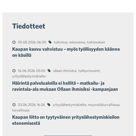
Tiedotteet
05.08.2026 06:00
tutkimus
,
ostovoima
,
tutkimukset
Kaupan kasvu vahvistuu – myös työllisyyden käänne
on käsillä
16.06.2026 05:00
ollaan ihmisiksi
,
työhyvinvointi
,
yrityslähestymiskielto
Häirintä palvelualoilla ei hellitä – matkailu- ja
ravintola-ala mukaan Ollaan ihmisiksi -kampanjaan
03.06.2026 16:26
yrityslähestymiskielto
,
myymäläturvallisuus
,
turvallisuus
Kaupan liitto on tyytyväinen yrityslähestymiskiellon
etenemisestä