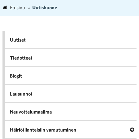
Etusivu
Uutishuone
Uutiset
Tiedotteet
Blogit
Lausunnot
Neuvottelumaailma
Av
Häiriötilanteisiin varautuminen
Häir