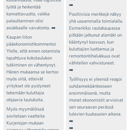
➡️
työtä ja heikentää
kannattavuutta, vaikka
Positiivisia merkkejä näkyy
palauttaminen olisi
yhä useammalla toimialalla.
asiakkaalle vaivatonta. ➡️
Esimerkiksi rautakaupassa
pitkään jatkunut alamäki on
Kaupan liiton
kääntynyt kasvuun, kun
pääekonomistikommentoi
kuluttajien luottamus ja
Ylelle, että ennen ostamista
remontointihalukkuus ovat
tapahtuva kokotaulukon
vähitellen vahvistuneet.
tutkiminen on vähentynyt.
➡️
Hänen mukaansa se kertoo
myös siitä, etteivät
Työllisyys ei yleensä reagoi
yritykset ole pystyneet
suhdannekäänteeseen
tekemään kuluttajia
ensimmäisenä, mutta
ohjaavia taulukoita.
monet ekonomistit arvioivat
sen seuraavan perässä
Myös myymälöissä
tulevien kuukausien aikana.
sovitetaan vaatteita
➡️
Kurjenojan mukaan
➡️
aiempaa vähemmän ennen