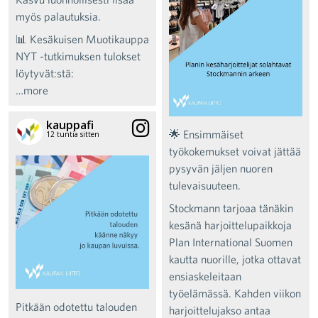
myös palautuksia.
📊 Kesäkuisen Muotikauppa
NYT -tutkimuksen tulokset
löytyvät:stä:
…more
kauppafi
🌟 Ensimmäiset
12 tuntia sitten
työkokemukset voivat jättää
pysyvän jäljen nuoren
tulevaisuuteen.
Stockmann tarjoaa tänäkin
kesänä harjoittelupaikkoja
Plan International Suomen
kautta nuorille, jotka ottavat
ensiaskeleitaan
työelämässä. Kahden viikon
Pitkään odotettu talouden
harjoittelujakso antaa