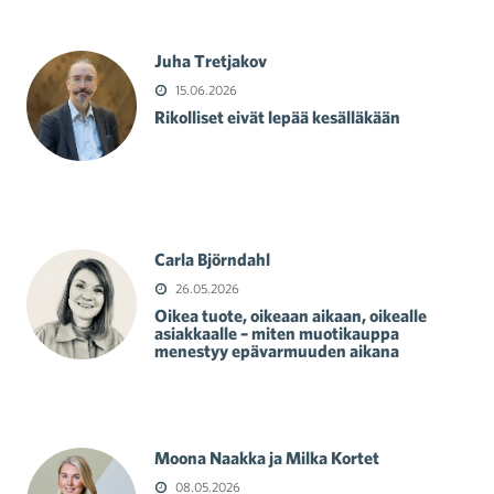
Juha Tretjakov
15.06.2026
Rikolliset eivät lepää kesälläkään
Carla Björndahl
26.05.2026
Oikea tuote, oikeaan aikaan, oikealle
asiakkaalle – miten muotikauppa
menestyy epävarmuuden aikana
Moona Naakka ja Milka Kortet
08.05.2026