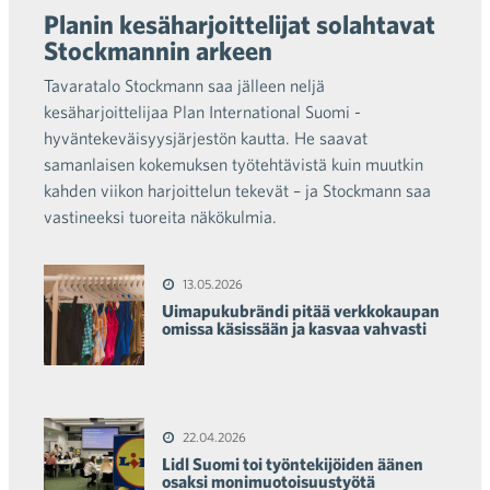
Planin kesäharjoittelijat solahtavat
Stockmannin arkeen
Tavaratalo Stockmann saa jälleen neljä
kesäharjoittelijaa Plan International Suomi -
hyväntekeväisyysjärjestön kautta. He saavat
samanlaisen kokemuksen työtehtävistä kuin muutkin
kahden viikon harjoittelun tekevät – ja Stockmann saa
vastineeksi tuoreita näkökulmia.
13.05.2026
Uimapukubrändi pitää verkkokaupan
omissa käsissään ja kasvaa vahvasti
22.04.2026
Lidl Suomi toi työntekijöiden äänen
osaksi monimuotoisuustyötä