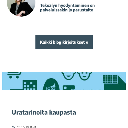
Tekoälyn hyödyntäminen on
palveluissakin jo perustaito
Kaikki blogikirjoitukset »
Uratarinoita kaupasta
24.10.25 11:41