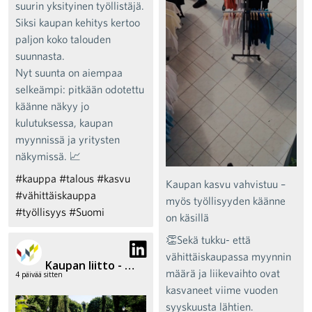
suurin yksityinen työllistäjä.
Siksi kaupan kehitys kertoo
paljon koko talouden
suunnasta.
Nyt suunta on aiempaa
selkeämpi: pitkään odotettu
käänne näkyy jo
kulutuksessa, kaupan
myynnissä ja yritysten
näkymissä. 📈
#kauppa
#talous
#kasvu
Kaupan kasvu vahvistuu –
#vähittäiskauppa
myös työllisyyden käänne
#työllisyys
#Suomi
on käsillä
👏Sekä tukku- että
vähittäiskaupassa myynnin
Kaupan liitto - Finnish Commerce Federation
määrä ja liikevaihto ovat
4 päivää sitten
kasvaneet viime vuoden
syyskuusta lähtien.