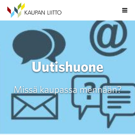
Uutishuone
Missä kaupassa mennään?