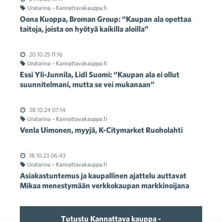
Uratarina – Kannattavakauppa.fi
Oona Kuoppa, Broman Group: “Kaupan ala opettaa
taitoja, joista on hyötyä kaikilla aloilla”
20.10.25 11:16
Uratarina – Kannattavakauppa.fi
Essi Yli-Junnila, Lidl Suomi: “Kaupan ala ei ollut
suunnitelmani, mutta se vei mukanaan”
28.10.24 07:14
Uratarina – Kannattavakauppa.fi
Venla Uimonen, myyjä, K-Citymarket Ruoholahti
18.10.23 06:43
Uratarina – Kannattavakauppa.fi
Asiakastuntemus ja kaupallinen ajattelu auttavat
Mikaa menestymään verkkokaupan markkinoijana
Tutustu Kannattava kauppa -