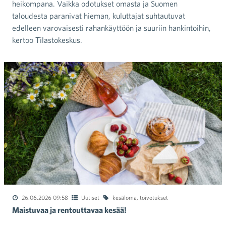
heikompana. Vaikka odotukset omasta ja Suomen
taloudesta paranivat hieman, kuluttajat suhtautuvat
edelleen varovaisesti rahankäyttöön ja suuriin hankintoihin,
kertoo Tilastokeskus.
26.06.2026 09:58
Uutiset
kesäloma
,
toivotukset
Maistuvaa ja rentouttavaa kesää!