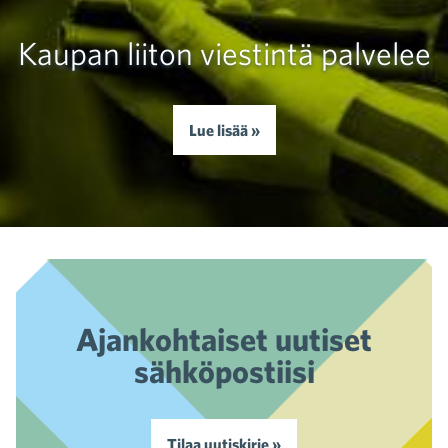
Kaupan liiton viestintä palvelee
Lue lisää »
Ajankohtaiset uutiset
sähköpostiisi
Tilaa uutiskirje »