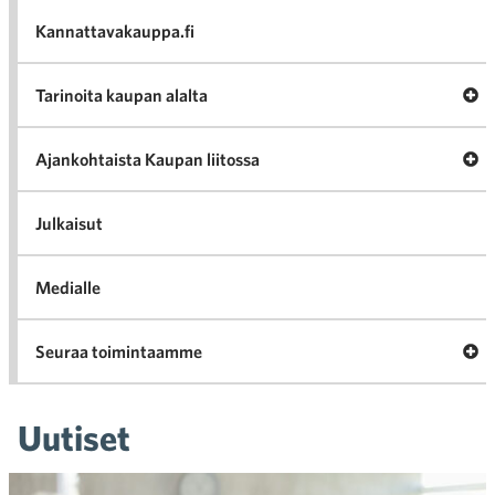
va
Kannattavakauppa.fi
A
Tarinoita kaupan alalta
val
Tari
ka
Ava
Ajankohtaista Kaupan liitossa
al
Ajan
K
l
Julkaisut
Medialle
Ava
Seuraa toimintaamme
toi
Uutiset