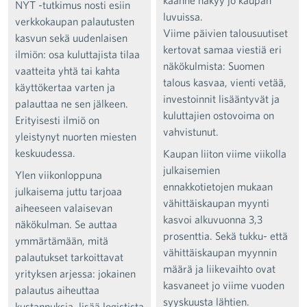
NYT -tutkimus nosti esiin
luvuissa.
verkkokaupan palautusten
Viime päivien talousuutiset
kasvun sekä uudenlaisen
kertovat samaa viestiä eri
ilmiön: osa kuluttajista tilaa
näkökulmista: Suomen
vaatteita yhtä tai kahta
talous kasvaa, vienti vetää,
käyttökertaa varten ja
investoinnit lisääntyvät ja
palauttaa ne sen jälkeen.
kuluttajien ostovoima on
Erityisesti ilmiö on
vahvistunut.
yleistynyt nuorten miesten
keskuudessa.
Kaupan liiton viime viikolla
julkaisemien
Ylen viikonloppuna
ennakkotietojen mukaan
julkaisema juttu tarjoaa
vähittäiskaupan myynti
aiheeseen valaisevan
kasvoi alkuvuonna 3,3
näkökulman. Se auttaa
prosenttia. Sekä tukku- että
ymmärtämään, mitä
vähittäiskaupan myynnin
palautukset tarkoittavat
määrä ja liikevaihto ovat
yrityksen arjessa: jokainen
kasvaneet jo viime vuoden
palautus aiheuttaa
syyskuusta lähtien.
kustannuksia, lisää logistista