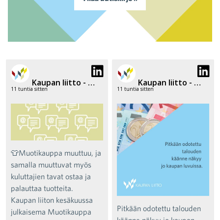
Kaupan liitto - Finnish Commerce Federation
Kaupan liitto - Finnish Commerce Federation
11 tuntia sitten
11 tuntia sitten
👕Muotikauppa muuttuu, ja
samalla muuttuvat myös
kuluttajien tavat ostaa ja
palauttaa tuotteita.
Kaupan liiton kesäkuussa
Pitkään odotettu talouden
julkaisema Muotikauppa
käänne näkyy jo kaupan