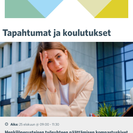
Tapahtumat ja koulutukset
Aika:
25 elokuun @ 09:00
-
11:30
Henkilöperusteisen työsuhteen päättämisen kompastuskivet