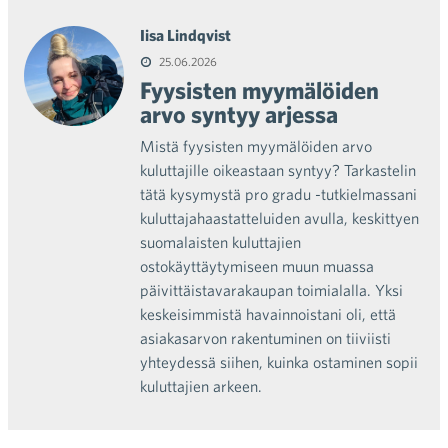
Iisa Lindqvist
25.06.2026
Fyysisten myymälöiden
arvo syntyy arjessa
Mistä fyysisten myymälöiden arvo
kuluttajille oikeastaan syntyy? Tarkastelin
tätä kysymystä pro gradu -tutkielmassani
kuluttajahaastatteluiden avulla, keskittyen
suomalaisten kuluttajien
ostokäyttäytymiseen muun muassa
päivittäistavarakaupan toimialalla. Yksi
keskeisimmistä havainnoistani oli, että
asiakasarvon rakentuminen on tiiviisti
yhteydessä siihen, kuinka ostaminen sopii
kuluttajien arkeen.