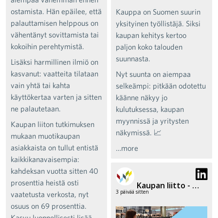
ostamista. Hän epäilee, että
Kauppa on Suomen suurin
palauttamisen helppous on
yksityinen työllistäjä. Siksi
vähentänyt sovittamista tai
kaupan kehitys kertoo
kokoihin perehtymistä.
paljon koko talouden
suunnasta.
Lisäksi harmillinen ilmiö on
kasvanut: vaatteita tilataan
Nyt suunta on aiempaa
vain yhtä tai kahta
selkeämpi: pitkään odotettu
käyttökertaa varten ja sitten
käänne näkyy jo
ne palautetaan.
kulutuksessa, kaupan
myynnissä ja yritysten
Kaupan liiton tutkimuksen
näkymissä. 📈
mukaan muotikaupan
asiakkaista on tullut entistä
…more
kaikkikanavaisempia:
kahdeksan vuotta sitten 40
prosenttia heistä osti
Kaupan liitto - Finnish Commerce Federation
3 päivää sitten
vaatetusta verkosta, nyt
osuus on 69 prosenttia.
Kasvu luonnollisesti lisää