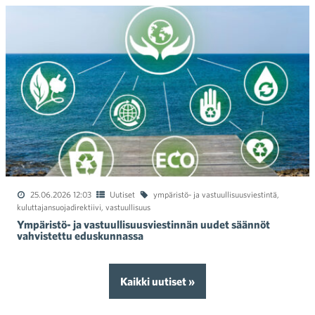
25.06.2026 12:03
Uutiset
ympäristö- ja vastuullisuusviestintä
,
kuluttajansuojadirektiivi
,
vastuullisuus
Ympäristö- ja vastuullisuusviestinnän uudet säännöt
vahvistettu eduskunnassa
Kaikki uutiset »