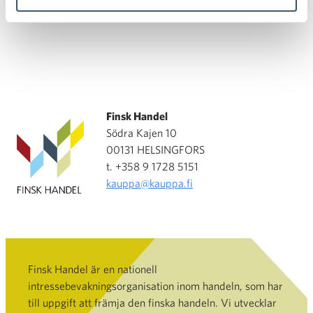
Finsk Handel
Södra Kajen 10
00131 HELSINGFORS
t. +358 9 1728 5151
kauppa@kauppa.fi
Finsk Handel är en nationell
intressebevakningsorganisation inom handeln, som har
till uppgift att främja den finska handeln. Vi utvecklar