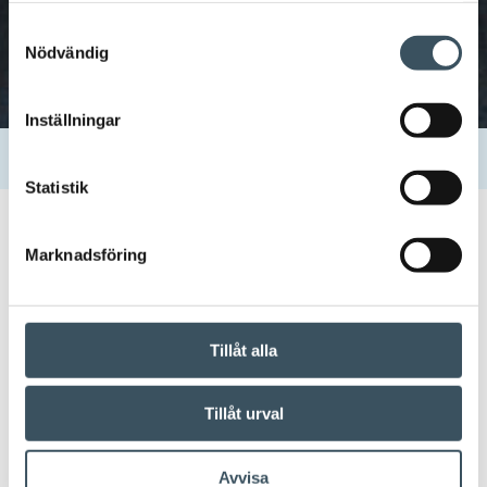
Samtyckesval
Nödvändig
Inställningar
Hem
Uutishuone
Kontakter
Kari Luoto
Statistik
02.04.2024 08:26
Marknadsföring
Kari Luoto
Tillåt alla
Dela:
Tillåt urval
Avvisa