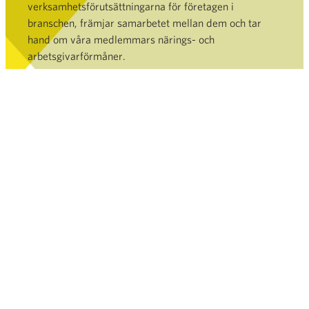
verksamhetsförutsättningarna för företagen i
branschen, främjar samarbetet mellan dem och tar
hand om våra medlemmars närings- och
arbetsgivarförmåner.
Bli medlem »
HANDEL
TJÄNSTER OCH DATABANK
NYHETSRUM
FINSK HANDEL