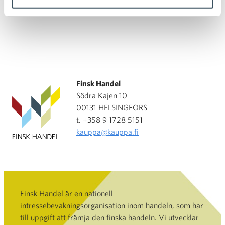
Finsk Handel
Södra Kajen 10
00131 HELSINGFORS
t. +358 9 1728 5151
kauppa@kauppa.fi
Finsk Handel är en nationell
intressebevakningsorganisation inom handeln, som har
till uppgift att främja den finska handeln. Vi utvecklar