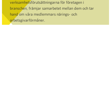
verksamhetsförutsättningarna för företagen i
branschen, främjar samarbetet mellan dem och tar
hand om våra medlemmars närings- och
arbetsgivarförmåner.
Bli medlem »
HANDEL
TJÄNSTER OCH DATABANK
NYHETSRUM
FINSK HANDEL