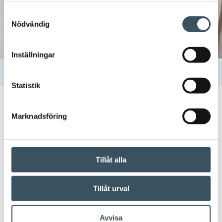
Samtyckesval
Nödvändig
Inställningar
Hem
Uutishuone
Kontakter
Ulla Pegg
Statistik
25.06.2019 11:58
Marknadsföring
Ulla Pegg
Tillåt alla
Dela:
Tillåt urval
Avvisa