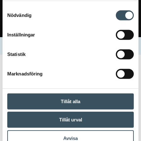
Samtyckesval
Nödvändig
Inställningar
Hem
Uutishuone
Kontakter
Moona Naakka-Stenvall
Statistik
30.04.2021 15:04
Marknadsföring
Moona Naakka-Stenvall
Tillåt alla
Dela:
Tillåt urval
Avvisa