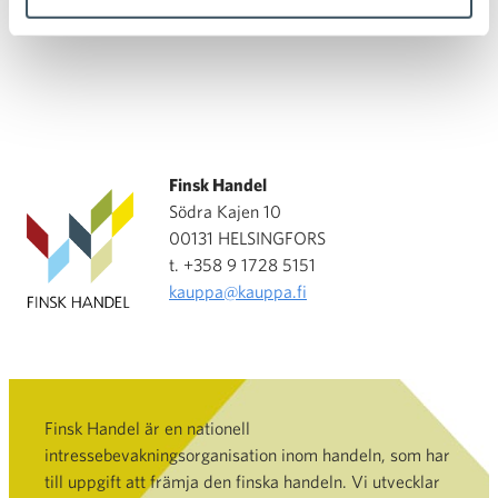
Finsk Handel
Södra Kajen 10
00131 HELSINGFORS
t. +358 9 1728 5151
kauppa@kauppa.fi
Finsk Handel är en nationell
intressebevakningsorganisation inom handeln, som har
till uppgift att främja den finska handeln. Vi utvecklar