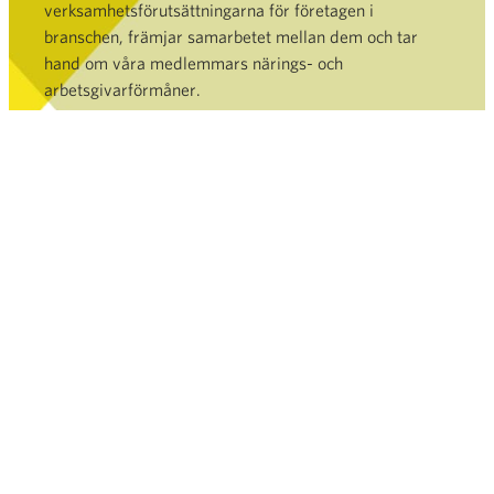
verksamhetsförutsättningarna för företagen i
branschen, främjar samarbetet mellan dem och tar
hand om våra medlemmars närings- och
arbetsgivarförmåner.
Bli medlem »
HANDEL
TJÄNSTER OCH DATABANK
NYHETSRUM
FINSK HANDEL