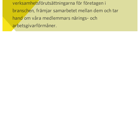
verksamhetsförutsättningarna för företagen i
branschen, främjar samarbetet mellan dem och tar
hand om våra medlemmars närings- och
arbetsgivarförmåner.
Bli medlem »
HANDEL
TJÄNSTER OCH DATABANK
NYHETSRUM
FINSK HANDEL