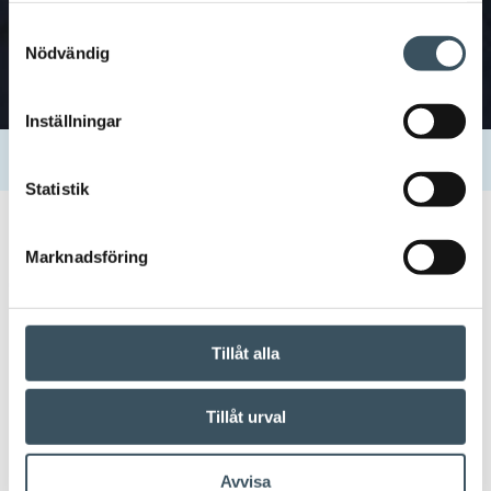
Samtyckesval
Nödvändig
Inställningar
Hem
Uutishuone
Kontakter
Toni Jääskeläinen
Statistik
25.06.2019 10:55
Marknadsföring
Toni Jääskeläinen
Tillåt alla
Dela:
Tillåt urval
Avvisa