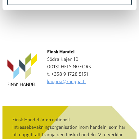
Finsk Handel
Södra Kajen 10
00131 HELSINGFORS
t. +358 9 1728 5151
kauppa@kauppa.fi
Finsk Handel är en nationell
intressebevakningsorganisation inom handeln, som har
till uppgift att främja den finska handeln. Vi utvecklar