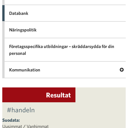
Databank
Näringspolitik
Företagsspecifika utbildningar – skräddarsydda för din
personal
Öp
Kommunikation
Kom
Resultat
#handeln
Suodata:
Uusimmat
/
Vanhimmat