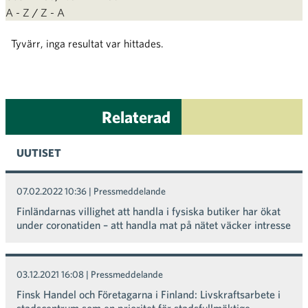
A - Z
/
Z - A
Tyvärr, inga resultat var hittades.
Relaterad
UUTISET
07.02.2022 10:36
| Pressmeddelande
Finländarnas villighet att handla i fysiska butiker har ökat
under coronatiden – att handla mat på nätet väcker intresse
03.12.2021 16:08
| Pressmeddelande
Finsk Handel och Företagarna i Finland: Livskraftsarbete i
stadscentrum som en prioritet för stadsfullmäktige