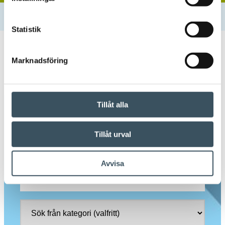
Hem
Tjänster och databank
Databank
Statistik
Marknadsföring
Databank
Tillåt alla
Sök från databank
Tillåt urval
×
handeln
Avvisa
handeln
X