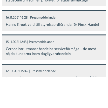
16.11.2021 16:28
| Pressmeddelande
Hannu Krook vald till styrelseordförande för Finsk Handel
15.11.2021 12:13
| Pressmeddelande
Corona har utmanat handelns serviceförmåga – de mest
nöjda kunderna inom dagligvaruhandeln
12.10.2021 15:42
| Pressmeddelande
Handeln lättar sin coronaviruspraxis – man kan avstå från
att använda mask enligt regionala myndigheters
rekommendationer
15.09.2021 08:55
| Pressmeddelande