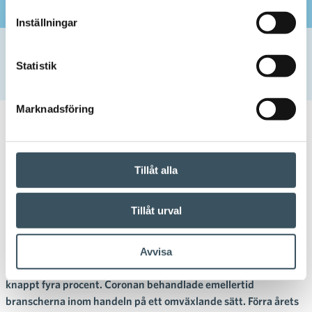
Inställningar
Hem
Uutishuone
2021
februari
3
Coronan bidrog till tillväxt inom handeln – sysselsättningen
Statistik
minskade
Marknadsföring
03.02.2021 11:12
Pressmeddelande
coronavirus
,
handeln
,
sysselsättning
,
utsikter
Tillåt alla
Coronan bidrog till tillväxt inom
handeln – sysselsättningen
Tillåt urval
minskade
Avvisa
Under coronaåret ökade omsättningen inom detaljhandeln med
knappt fyra procent. Coronan behandlade emellertid
branscherna inom handeln på ett omväxlande sätt. Förra årets