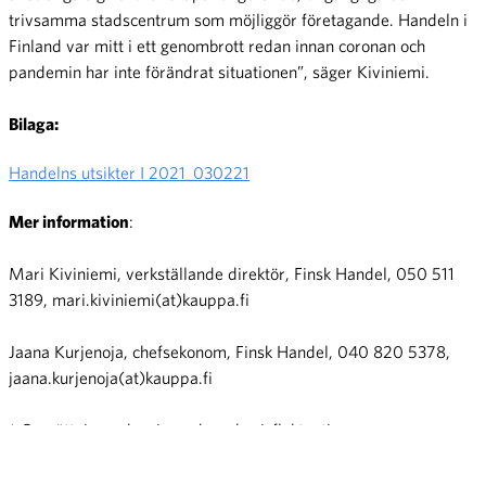
trivsamma stadscentrum som möjliggör företagande. Handeln i
Finland var mitt i ett genombrott redan innan coronan och
pandemin har inte förändrat situationen”, säger Kiviniemi.
Bilaga:
Handelns utsikter I 2021_030221
Mer information
:
Mari Kiviniemi, verkställande direktör, Finsk Handel, 050 511
3189, mari.kiviniemi(at)kauppa.fi
Jaana Kurjenoja, chefsekonom, Finsk Handel, 040 820 5378,
jaana.kurjenoja(at)kauppa.fi
* Omsättningen korrigerad med prisfluktuationer