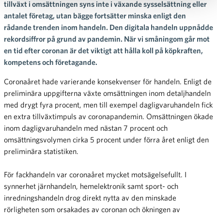
tillväxt i omsättningen syns inte i växande sysselsättning eller
antalet företag, utan bägge fortsätter minska enligt den
rådande trenden inom handeln. Den digitala handeln uppnådde
rekordsiffror på grund av pandemin. När vi småningom går mot
en tid efter coronan är det viktigt att hålla koll på köpkraften,
kompetens och företagande.
Coronaåret hade varierande konsekvenser för handeln. Enligt de
preliminära uppgifterna växte omsättningen inom detaljhandeln
med drygt fyra procent, men till exempel dagligvaruhandeln fick
en extra tillväxtimpuls av coronapandemin. Omsättningen ökade
inom dagligvaruhandeln med nästan 7 procent och
omsättningsvolymen cirka 5 procent under förra året enligt den
preliminära statistiken.
För fackhandeln var coronaåret mycket motsägelsefullt. I
synnerhet järnhandeln, hemelektronik samt sport- och
inredningshandeln drog direkt nytta av den minskade
rörligheten som orsakades av coronan och ökningen av