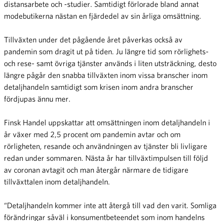
distansarbete och -studier. Samtidigt förlorade bland annat
modebutikerna nästan en fjärdedel av sin årliga omsättning.
Tillväxten under det pågående året påverkas också av
pandemin som dragit ut på tiden. Ju längre tid som rörlighets-
och rese- samt övriga tjänster används i liten utsträckning, desto
längre pågår den snabba tillväxten inom vissa branscher inom
detaljhandeln samtidigt som krisen inom andra branscher
fördjupas ännu mer.
Finsk Handel uppskattar att omsättningen inom detaljhandeln i
år växer med 2,5 procent om pandemin avtar och om
rörligheten, resande och användningen av tjänster bli livligare
redan under sommaren. Nästa år har tillväxtimpulsen till följd
av coronan avtagit och man återgår närmare de tidigare
tillväxttalen inom detaljhandeln.
“Detaljhandeln kommer inte att återgå till vad den varit. Somliga
förändringar såväl i konsumentbeteendet som inom handelns