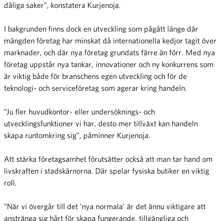
dåliga saker”, konstatera Kurjenoja.
I bakgrunden finns dock en utveckling som pågått länge där
mängden företag har minskat då internationella kedjor tagit över
marknader, och där nya företag grundats färre än förr. Med nya
företag uppstår nya tankar, innovationer och ny konkurrens som
är viktig både för branschens egen utveckling och för de
teknologi- och serviceföretag som agerar kring handeln.
”Ju fler huvudkontor- eller undersöknings- och
utvecklingsfunktioner vi har, desto mer tillväxt kan handeln
skapa runtomkring sig”, påminner Kurjenoja.
Att stärka företagsamhet förutsätter också att man tar hand om
livskraften i stadskärnorna. Där spelar fysiska butiker en viktig
roll.
”När vi övergår till det ’nya normala’ är det ännu viktigare att
anstränga sig hårt för skapa fungerande, tillgängliga och