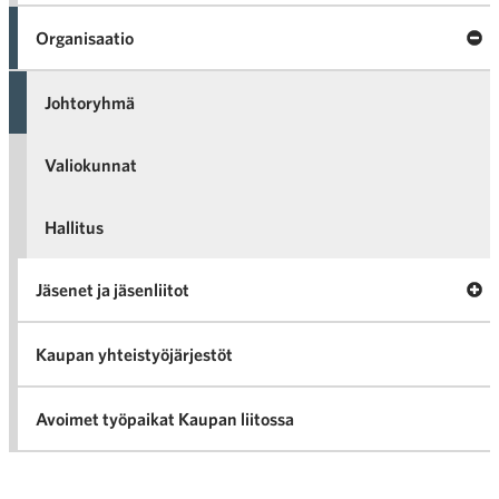
Toim
stra
Sulj
Organisaatio
ja 
Org
Johtoryhmä
Valiokunnat
Hallitus
A
Jäsenet ja jäsenliitot
va
Jäs
Kaupan yhteistyöjärjestöt
jäse
Avoimet työpaikat Kaupan liitossa