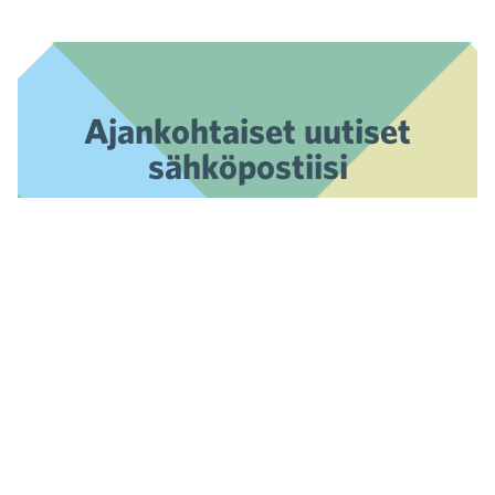
Ajankohtaiset uutiset
sähköpostiisi
Tilaa uutiskirje »
Kaupan liitto
Eteläranta 10
PL 340