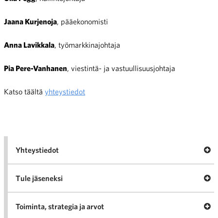
Jaana Kurjenoja
, pääekonomisti
Anna Lavikkala
, työmarkkinajohtaja
Pia Pere-Vanhanen
, viestintä- ja vastuullisuusjohtaja
Katso täältä
yhteystiedot
Yhteystiedot
v
Yhte
A
Tule jäseneksi
va
T
jäs
A
Toiminta, strategia ja arvot
val