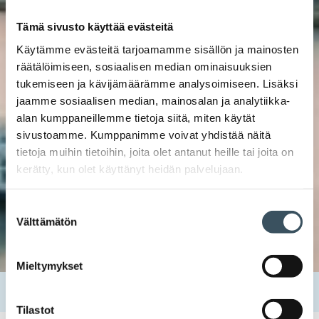
Tämä sivusto käyttää evästeitä
Käytämme evästeitä tarjoamamme sisällön ja mainosten
räätälöimiseen, sosiaalisen median ominaisuuksien
tukemiseen ja kävijämäärämme analysoimiseen. Lisäksi
jaamme sosiaalisen median, mainosalan ja analytiikka-
alan kumppaneillemme tietoja siitä, miten käytät
sivustoamme. Kumppanimme voivat yhdistää näitä
tietoja muihin tietoihin, joita olet antanut heille tai joita on
kerätty, kun olet käyttänyt heidän palvelujaan.
Suostumuksen
Välttämätön
valinta
Mieltymykset
Etusivu
Tietoa meistä
Organisaatio
Johtoryhmä
Tilastot