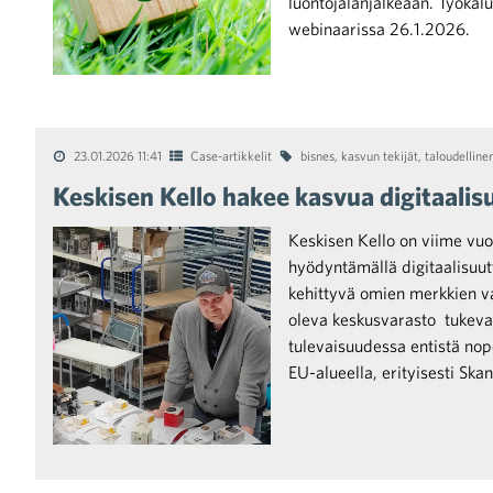
luontojalanjälkeään. Työkalu 
webinaarissa 26.1.2026.
23.01.2026 11:41
Case-artikkelit
bisnes
,
kasvun tekijät
,
taloudelline
Keskisen Kello hakee kasvua digitaalis
Keskisen Kello on viime vuo
hyödyntämällä digitaalisuut
kehittyvä omien merkkien 
oleva keskusvarasto tukevat 
tulevaisuudessa entistä nop
EU-alueella, erityisesti Ska