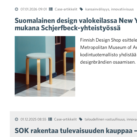
07.01.2026 09:01
Case-artikkelit
kansainvälisyys
,
innovatiivisuus
Suomalainen design valokeilassa New Y
mukana Schjerfbeck-yhteistyössä
Finnish Design Shop esitte
Metropolitan Museum of Art
kodintuotemallisto yhdistä
designbrändien osaamisen.
01.12.2025 08:55
Case-artikkelit
taloudellinen vastuullisuus
,
innova
SOK rakentaa tulevaisuuden kauppaa – in