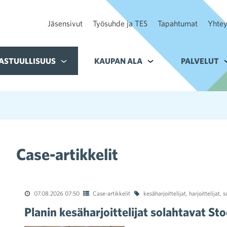
Jäsensivut
Työsuhde ja TES
Tapahtumat
Yhtey
ohteelle Tavoitteet
ASTUULLISUUS
Alavalikko kohteelle Vastuullisuus
KAUPAN ALA
Alavalikko kohteelle K
PALVELUT
A
Case-artikkelit
07.08.2026 07:50
Case-artikkelit
kesäharjoittelijat
,
harjoittelijat
,
s
Planin kesäharjoittelijat solahtavat S