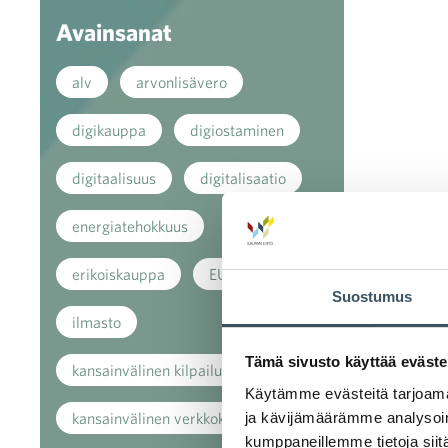
Avainsanat
alv
arvonlisävero
digikauppa
digiostaminen
digitaalisuus
digitalisaatio
energiatehokkuus
erikoiskauppa
EU
Suostumus
ilmasto
Tämä sivusto käyttää eväste
kansainvälinen kilpailu
Käytämme evästeitä tarjoama
ja kävijämäärämme analysoim
kansainvälinen verkkokauppa
kumppaneillemme tietoja siitä