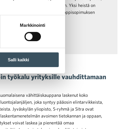
nkin ensimmäinen askel työelämään. Yksi heistä on
joka aloitti harjoittelijana ja eteni oppisopimuksen
oleihin.
Markkinointi
Salli kaikki
alanjälki
in työkalu yrityksille vauhdittamaan
uomalaisena vähittäiskauppana laskenut koko
luontojalanjäljen, joka syntyy pääosin elintarvikkeista,
tteista. Jyväskylän yliopisto, S-ryhmä ja Sitra ovat
en laskentamenetelmän avoimen tietokannan ja oppaan,
tykset voivat laskea ja pienentää omaa