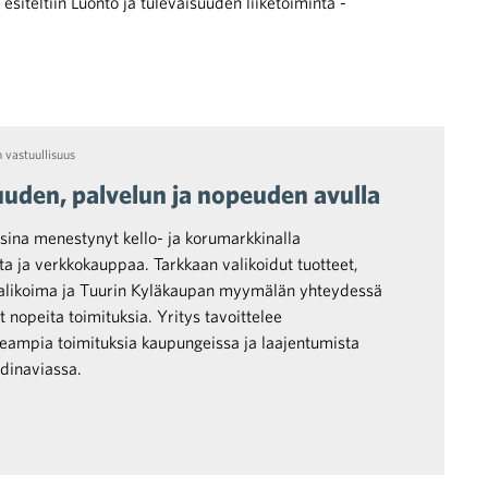
esiteltiin Luonto ja tulevaisuuden liiketoiminta -
n vastuullisuus
uuden, palvelun ja nopeuden avulla
sina menestynyt kello- ja korumarkkinalla
ta ja verkkokauppaa. Tarkkaan valikoidut tuotteet,
valikoima ja Tuurin Kyläkaupan myymälän yhteydessä
nopeita toimituksia. Yritys tavoittelee
eampia toimituksia kaupungeissa ja laajentumista
ndinaviassa.