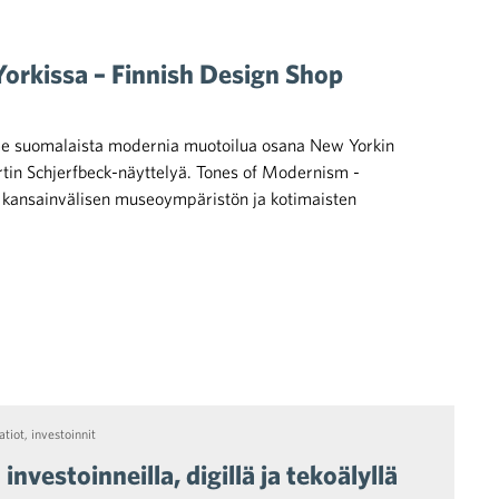
orkissa – Finnish Design Shop
lee suomalaista modernia muotoilua osana New Yorkin
in Schjerfbeck-näyttelyä. Tones of Modernism -
ä kansainvälisen museoympäristön ja kotimaisten
atiot
,
investoinnit
vestoinneilla, digillä ja tekoälyllä