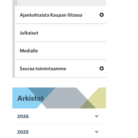
Avaa valikko Ajan
Ajankohtaista Kaupan liitossa
Julkaisut
Medialle
Avaa valikko Seu
Seuraa toimintaamme
Arkistot
2026
Avaa valikko
2025
Avaa valikko