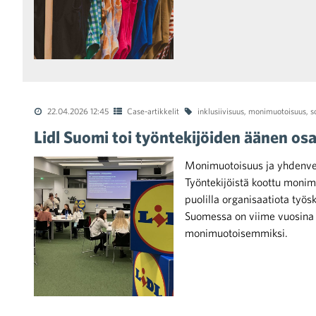
kohtaista Kaupan liitossa
22.04.2026 12:45
Case-artikkelit
inklusiivisuus
,
monimuotoisuus
,
s
Lidl Suomi toi työntekijöiden äänen o
raa toimintaamme
Monimuotoisuus ja yhdenver
Työntekijöistä koottu monim
puolilla organisaatiota työsk
Suomessa on viime vuosina k
monimuotoisemmiksi.