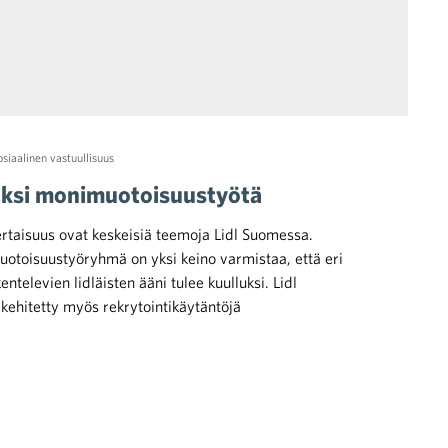
osiaalinen vastuullisuus
saksi monimuotoisuustyötä
taisuus ovat keskeisiä teemoja Lidl Suomessa.
uotoisuustyöryhmä on yksi keino varmistaa, että eri
entelevien lidläisten ääni tulee kuulluksi. Lidl
ehitetty myös rekrytointikäytäntöjä