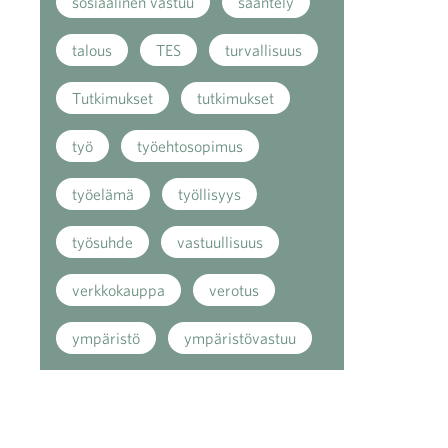
sosiaalinen vastuu
sääntely
talous
TES
turvallisuus
Tutkimukset
tutkimukset
työ
työehtosopimus
työelämä
työllisyys
työsuhde
vastuullisuus
verkkokauppa
verotus
ympäristö
ympäristövastuu