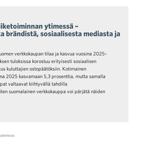
iiketoiminnan ytimessä –
 brändistä, sosiaalisesta mediasta ja
Suomen verkkokaupan tilaa ja kasvua vuosina 2025–
sen tuloksissa korostuu erityisesti sosiaalisen
us kuluttajien ostopäätöksiin. Kotimainen
na 2025 kasvamaan 5,3 prosenttia, mutta samalla
at valtaavat kiihtyvällä tahdilla
ten suomalainen verkkokauppa voi pärjätä näiden
otoisuus