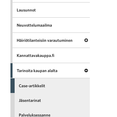
Lausunnot
Neuvottelumaailma
Avaa valikko Häir
Häiriötilanteisiin varautuminen
Kannattavakauppa.fi
Sulje valikko Tari
Tarinoita kaupan alalta
Case-artikkelit
Jäsentarinat
Palveluksessanne