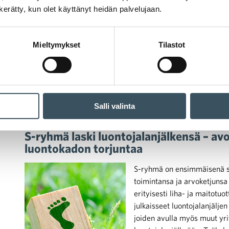
n kerätty, kun olet käyttänyt heidän palvelujaan.
ja monelle nuorelle JYSK o
19‑vuotias Leevi Nikumatti, 
kautta nopeasti esihenkilöro
Mieltymykset
Tilastot
Salli valinta
03.02.2026 10:08
Case-artikkelit
laskentamalli
,
luontokato
,
luontoj
S-ryhmä laski luontojalanjälkensä – avo
luontokadon torjuntaa
S-ryhmä on ensimmäisenä s
toimintansa ja arvoketjunsa 
erityisesti liha- ja maitotuo
julkaisseet luontojalanjälj
joiden avulla myös muut yri