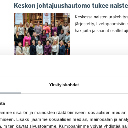
Keskon johtajuushautomo tukee naiste
Keskossa naisten urakehitys
järjestetty, livetapaamisii
hakijoita ja saanut osallistuj
Yksityiskohdat
26.02.2026 09:35
Case-artikkelit
työllistäminen
,
harjoittelijat
,
yht
JYSK tarjoaa nuorille monipuolisia mah
itä
harjoittelusta
mme sisällön ja mainosten räätälöimiseen, sosiaalisen median
iseen. Lisäksi jaamme sosiaalisen median, mainosalan ja analy
JYSKillä on pitkä kokemus n
, miten käytät sivustoamme. Kumppanimme voivat yhdistää näitä t
tukemisesta. Yritys näkee ha