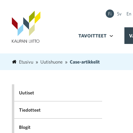
Fi
Sv
En
TAVOITTEET
Alavalikko k
V
Etusivu
Uutishuone
Case-artikkelit
Uutiset
Tiedotteet
Blogit