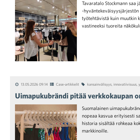
Tavaratalo Stockmann saa jäl
-hyväntekeväisyysjärjestön
työtehtävistä kuin muutkin 
vastineeksi tuoreita näköku
iötilanteisiin varautuminen
noita kaupan alalta
13.05.2026 09:14
Case-artikkelit
kansainvälisyys
,
innovatiivisuus
,
Uimapukubrändi pitää verkkokaupan om
Suomalainen uimapukubrändi
nopeaa kasvua erityisesti sa
historia sisältää rohkeaa ko
markkinoille.