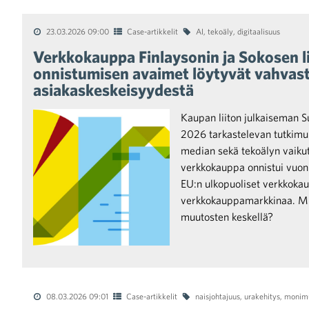
23.03.2026 09:00
Case-artikkelit
AI
,
tekoäly
,
digitaalisuus
Verkkokauppa Finlaysonin ja Sokosen l
onnistumisen avaimet löytyvät vahvasta
asiakaskeskeisyydestä
Kaupan liiton julkaiseman 
2026 tarkastelevan tutkimuk
median sekä tekoälyn vaikut
verkkokauppa onnistui vuon
EU:n ulkopuoliset verkkokaup
verkkokauppamarkkinaa. Mi
muutosten keskellä?
08.03.2026 09:01
Case-artikkelit
naisjohtajuus
,
urakehitys
,
monimu