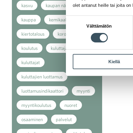
olet antanut heille tai joita o
kasvu
kaupan näkymät
Suostumuksen
kauppa
kemikaalit
Välttämätön
valinta
kiertotalous
koronavirus
koulutus
kuluttaja
Kiellä
kuluttajat
kuluttajien luottamus
luottamusindikaattori
myynti
myyntikoulutus
nuoret
osaaminen
palvelut