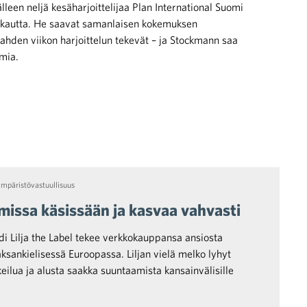
leen neljä kesäharjoittelijaa Plan International Suomi
 kautta. He saavat samanlaisen kokemuksen
kahden viikon harjoittelun tekevät – ja Stockmann saa
lmia.
ympäristövastuullisuus
issa käsissään ja kasvaa vahvasti
 Lilja the Label tekee verkkokauppansa ansiosta
ksankielisessä Euroopassa. Liljan vielä melko lyhyt
keilua ja alusta saakka suuntaamista kansainvälisille