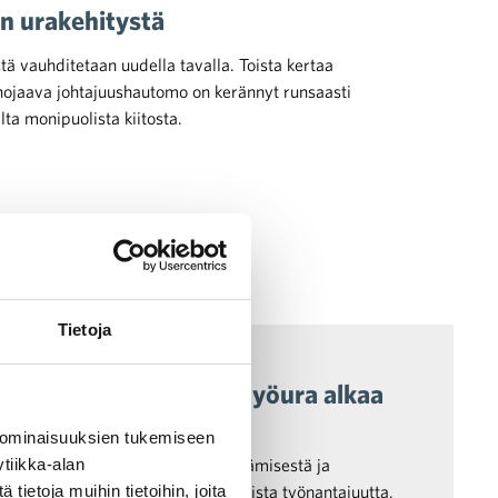
n urakehitystä
tä vauhditetaan uudella tavalla. Toista kertaa
n nojaava johtajuushautomo on kerännyt runsaasti
ilta monipuolista kiitosta.
Tietoja
eiskuntavastuu
dollisuuksia – monen työura alkaa
 ominaisuuksien tukemiseen
tiikka-alan
uorten harjoittelijoiden perehdyttämisestä ja
ietoja muihin tietoihin, joita
rjoittelun tärkeänä osana vastuullista työnantajuutta,