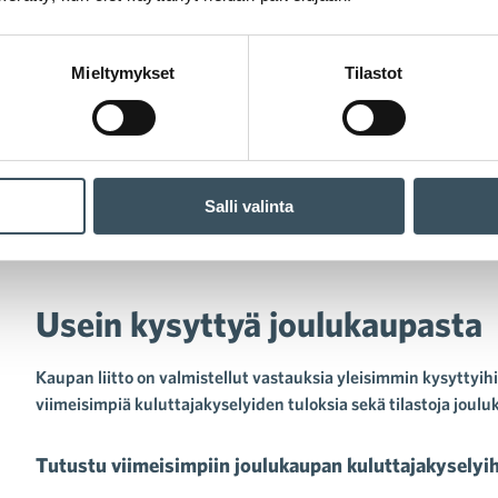
Mieltymykset
Tilastot
Salli valinta
 kysyttyä joulukaupasta
Usein kysyttyä joulukaupasta
suhde ja TES
Kaupan liitto on valmistellut vastauksia yleisimmin kysyttyih
vottelumaailma
viimeisimpiä kuluttajakyselyiden tuloksia sekä tilastoja joul
htumat ja koulutukset
Tutustu viimeisimpiin joulukaupan kuluttajakyselyih