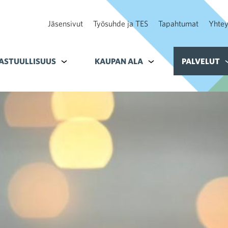
Jäsensivut
Työsuhde ja TES
Tapahtumat
Yhtey
ohteelle Tavoitteet
ASTUULLISUUS
Alavalikko kohteelle Vastuullisuus
KAUPAN ALA
Alavalikko kohteelle K
PALVELUT
A