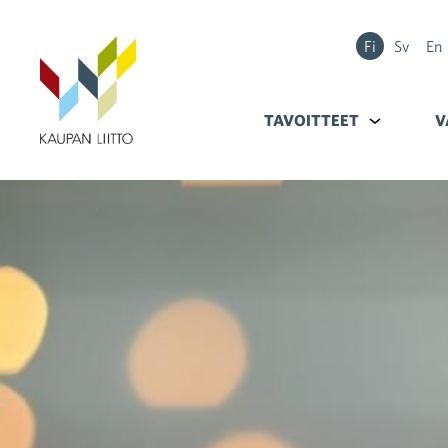
Fi
Sv
En
TAVOITTEET
Alavalikko k
V