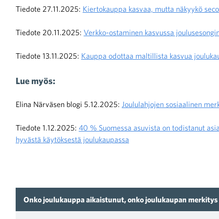
Tiedote 27.11.2025:
Kiertokauppa kasvaa, mutta näkyykö seco
Tiedote 20.11.2025:
Verkko-ostaminen kasvussa joulusesongin 
kimukset
Tiedote 13.11.2025:
Kauppa odottaa maltillista kasvua jouluk
Lue myös:
Elina Närväsen blogi 5.12.2025:
Joululahjojen sosiaalinen mer
Tiedote 1.12.2025:
40 % Suomessa asuvista on todistanut asiak
hyvästä käytöksestä joulukaupassa
Onko joulukauppa aikaistunut, onko joulukaupan merkitys