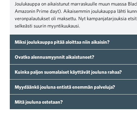
Joulukauppa on aikaistunut marraskuulle muun muassa Blac
Amazonin Prime dayt). Aikaisemmin joulukauppa lähti kunnoll
veronpalautukset oli maksettu. Nyt kampanjatarjouksia etsit
selkeästi suurin myyntikuukausi.
Miksi joulukauppa pitää aloittaa niin aikaisin?
intä ja vastuullisuus
Ovatko alennusmyynnit aikaistuneet?
Kuinka paljon suomalaiset käyttävät jouluna rahaa?
Myydäänkö jouluna entistä enemmän palveluja?
Mitä jouluna ostetaan?