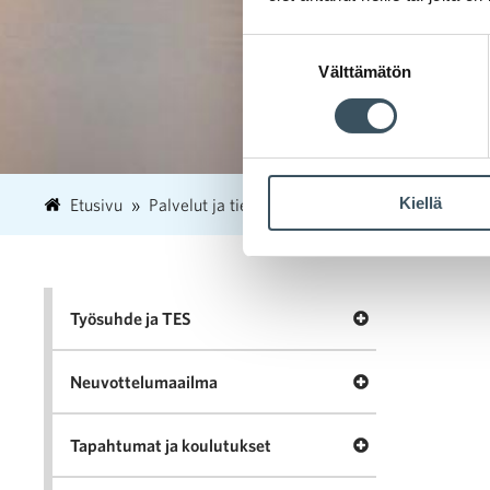
Suostumuksen
Välttämätön
valinta
Kiellä
Etusivu
Palvelut ja tietopankki
Tutkimukset
Usein
Avaa valikko Työ
Työsuhde ja TES
Avaa valikko Neu
Neuvottelumaailma
Avaa valikko Tapa
Tapahtumat ja koulutukset