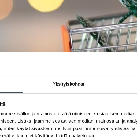
Yksityiskohdat
itä
mme sisällön ja mainosten räätälöimiseen, sosiaalisen median
iseen. Lisäksi jaamme sosiaalisen median, mainosalan ja analy
, miten käytät sivustoamme. Kumppanimme voivat yhdistää näitä t
n kerätty, kun olet käyttänyt heidän palvelujaan.