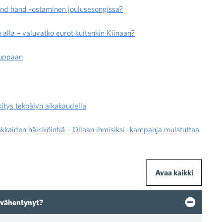
nd hand -ostaminen joulusesongissa?
alla – valuvatko eurot kuitenkin Kiinaan?
auppaan
kitys tekoälyn aikakaudella
kaiden häiriköintiä – Ollaan ihmisiksi -kampanja muistuttaa
Avaa kaikki
 vähentynyt?