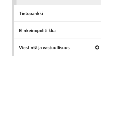
Tietopankki
Elinkeinopolitiikka
Avaa valikko Viest
Viestintä ja vastuullisuus