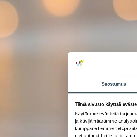
Suostumus
Tämä sivusto käyttää eväste
Käytämme evästeitä tarjoama
ja kävijämäärämme analysoim
kumppaneillemme tietoja siitä
olet antanut heille tai joita o