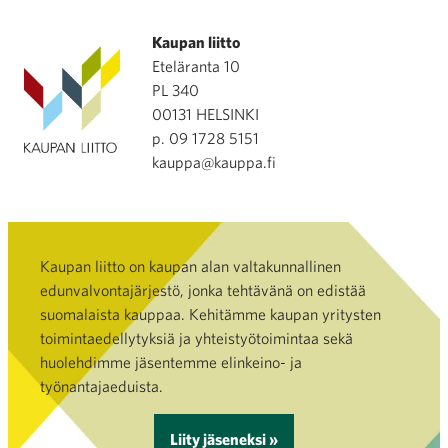
Kaupan liitto
Eteläranta 10
PL 340
00131 HELSINKI
p. 09 1728 5151
kauppa@kauppa.fi
Kaupan liitto on kaupan alan valtakunnallinen
edunvalvontajärjestö, jonka tehtävänä on edistää
suomalaista kauppaa. Kehitämme kaupan yritysten
toimintaedellytyksiä ja yhteistyötoimintaa sekä
huolehdimme jäsentemme elinkeino- ja
työnantajaeduista.
Liity jäseneksi »