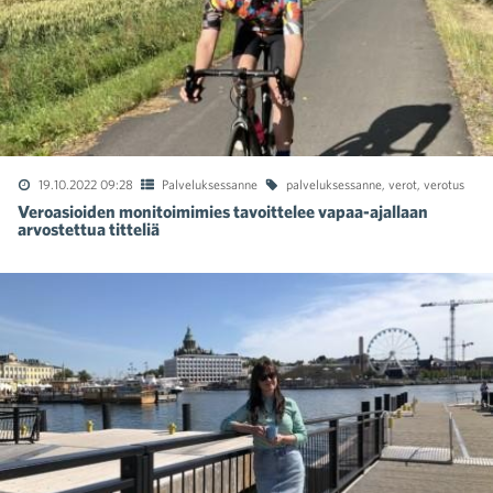
19.10.2022 09:28
Palveluksessanne
palveluksessanne
,
verot
,
verotus
Veroasioiden monitoimimies tavoittelee vapaa-ajallaan
arvostettua titteliä