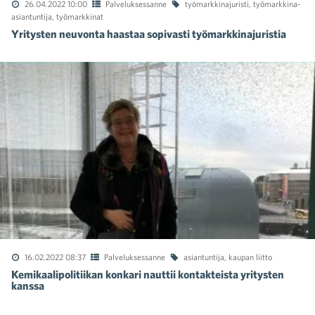
26.04.2022 10:00
Palveluksessanne
työmarkkinajuristi
,
työmarkkina-
asiantuntija
,
työmarkkinat
Yritysten neuvonta haastaa sopivasti työmarkkinajuristia
16.02.2022 08:37
Palveluksessanne
asiantuntija
,
kaupan liitto
Kemikaalipolitiikan konkari nauttii kontakteista yritysten
kanssa