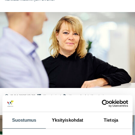
11.04.2025 12:28
Jäsentarinat
jäsenpalvelut
,
jäsentarina
Kaupan liiton kautta näköalapaikalle vastuullisuustyöhön
Suostumus
Yksityiskohdat
Tietoja