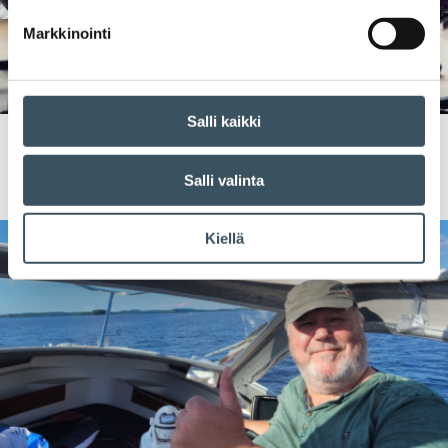
Markkinointi
Salli kaikki
18.03.2024 08:00
Jäsentarinat
Valiokunnat ovat aitiopaikkoja tiedonsaantiin ja
vaikuttamiseen
Salli valinta
Kiellä