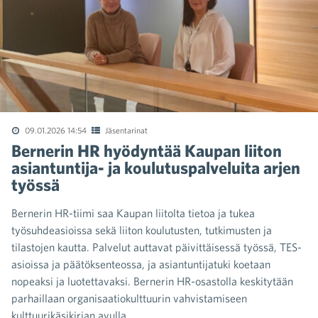
09.01.2026 14:54
Jäsentarinat
Bernerin HR hyödyntää Kaupan liiton
asiantuntija- ja koulutuspalveluita arjen
työssä
Bernerin HR-tiimi saa Kaupan liitolta tietoa ja tukea
työsuhdeasioissa sekä liiton koulutusten, tutkimusten ja
tilastojen kautta. Palvelut auttavat päivittäisessä työssä, TES-
asioissa ja päätöksenteossa, ja asiantuntijatuki koetaan
nopeaksi ja luotettavaksi. Bernerin HR-osastolla keskitytään
parhaillaan organisaatiokulttuurin vahvistamiseen
kulttuurikäsikirjan avulla.