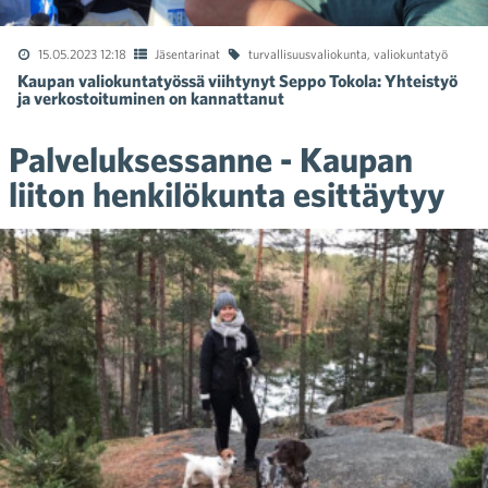
15.05.2023 12:18
Jäsentarinat
turvallisuusvaliokunta
,
valiokuntatyö
Kaupan valiokuntatyössä viihtynyt Seppo Tokola: Yhteistyö
ja verkostoituminen on kannattanut
Palveluksessanne - Kaupan
liiton henkilökunta esittäytyy