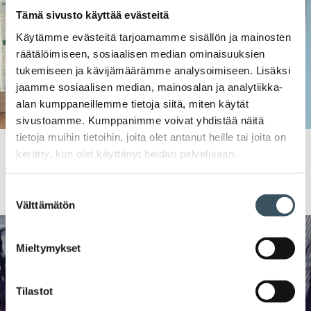
Tämä sivusto käyttää evästeitä
Käytämme evästeitä tarjoamamme sisällön ja mainosten
räätälöimiseen, sosiaalisen median ominaisuuksien
tukemiseen ja kävijämäärämme analysoimiseen. Lisäksi
jaamme sosiaalisen median, mainosalan ja analytiikka-
alan kumppaneillemme tietoja siitä, miten käytät
sivustoamme. Kumppanimme voivat yhdistää näitä
tietoja muihin tietoihin, joita olet antanut heille tai joita on
22.11.2024 09:00
Jäsentarinat
,
Uutiset
silmälasit
,
kauppiasyrittäjä
,
kerätty, kun olet käyttänyt heidän palvelujaan.
optikkoliike
Specsaversin kauppiasyrittäjä Laura Kulmala: ”Hienoa, että
Kaupan liitossa tunnetaan myös optikoiden työehtosopimus”
Suostumuksen
Välttämätön
valinta
Mieltymykset
Tilastot