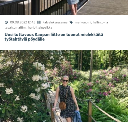
09.08.2022 12:45
Palveluksessanne
merkonomi
,
hallinto- ja
tapahtumatiimi
,
harjoittelupaikka
Uusi tuttavuus Kaupan liitto on tuonut mielekkäitä
työtehtäviä pöydälle