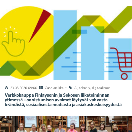
23.03.2026 09:00
Case-artikkelit
AI
,
tekoäly
,
digitaalisuus
Verkkokauppa Finlaysonin ja Sokosen liiketoiminnan
ytimessä – onnistumisen avaimet löytyvät vahvasta
brändistä, sosiaalisesta mediasta ja asiakaskeskeisyydestä