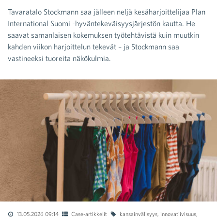
Tavaratalo Stockmann saa jälleen neljä kesäharjoittelijaa Plan
International Suomi -hyväntekeväisyysjärjestön kautta. He
saavat samanlaisen kokemuksen työtehtävistä kuin muutkin
kahden viikon harjoittelun tekevät – ja Stockmann saa
vastineeksi tuoreita näkökulmia.
13.05.2026 09:14
Case-artikkelit
kansainvälisyys
,
innovatiivisuus
,