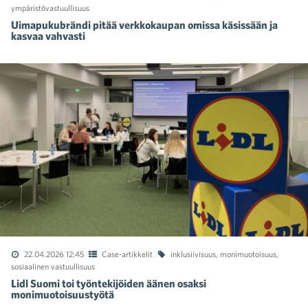
ympäristövastuullisuus
Uimapukubrändi pitää verkkokaupan omissa käsissään ja
kasvaa vahvasti
22.04.2026 12:45
Case-artikkelit
inklusiivisuus
,
monimuotoisuus
,
sosiaalinen vastuullisuus
Lidl Suomi toi työntekijöiden äänen osaksi
monimuotoisuustyötä