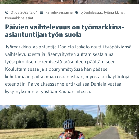
01.08.2023 13:04
Palveluksessanne
työsuhdeasiat
,
työmarkkinatiimi
,
työmarkkina-asiat
Päivien vaihtelevuus on työmarkkina-
asiantuntijan työn suola
Työmarkkina-asiantuntija Daniela Isoketo nauttii työpäiviensä
vaihtelevuudesta ja jäsenyritysten auttamisesta aina
työsopimuksen tekemisestä työsuhteen päättämiseen.
Kouluttamisessa ja sidosryhmätyössä hän pääsee
kehittämään paitsi omaa osaamistaan, myös alan käytäntöjä
eteenpäin. Palveluksessanne-artikkelissa Daniela vastaa
kysymyksiimme työstään Kaupan liitossa.