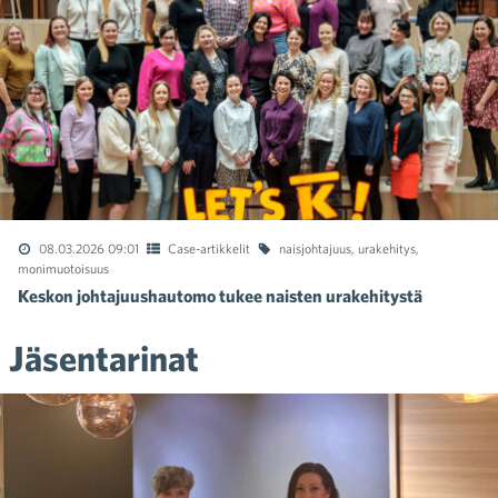
08.03.2026 09:01
Case-artikkelit
naisjohtajuus
,
urakehitys
,
monimuotoisuus
Keskon johtajuushautomo tukee naisten urakehitystä
Jäsentarinat