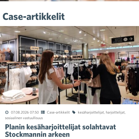
Case-artikkelit
07.08.2026 07:50
Case-artikkelit
kesäharjoittelijat
,
harjoittelijat
,
sosiaalinen vastuullisuus
Planin kesäharjoittelijat solahtavat
Stockmannin arkeen