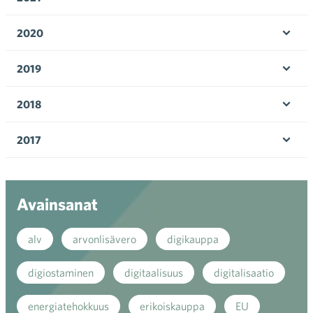
Ava
valik
2020
Ava
valik
2019
Ava
valik
2018
Ava
valik
2017
Ava
valik
Avainsanat
alv
arvonlisävero
digikauppa
digiostaminen
digitaalisuus
digitalisaatio
energiatehokkuus
erikoiskauppa
EU