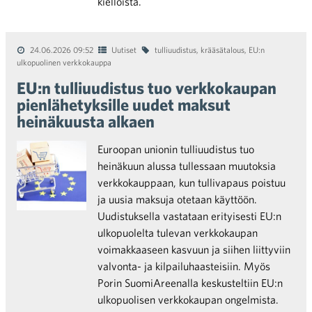
kielloista.
24.06.2026 09:52
Uutiset
tulliuudistus
,
krääsätalous
,
EU:n
ulkopuolinen verkkokauppa
EU:n tulliuudistus tuo verkkokaupan
pienlähetyksille uudet maksut
heinäkuusta alkaen
Euroopan unionin tulliuudistus tuo
heinäkuun alussa tullessaan muutoksia
verkkokauppaan, kun tullivapaus poistuu
ja uusia maksuja otetaan käyttöön.
Uudistuksella vastataan erityisesti EU:n
ulkopuolelta tulevan verkkokaupan
voimakkaaseen kasvuun ja siihen liittyviin
valvonta- ja kilpailuhaasteisiin. Myös
Porin SuomiAreenalla keskusteltiin EU:n
ulkopuolisen verkkokaupan ongelmista.