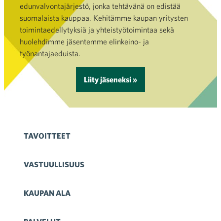
edunvalvontajärjestö, jonka tehtävänä on edistää
suomalaista kauppaa. Kehitämme kaupan yritysten
toimintaedellytyksiä ja yhteistyötoimintaa sekä
huolehdimme jäsentemme elinkeino- ja
työnantajaeduista.
Liity jäseneksi »
TAVOITTEET
VASTUULLISUUS
KAUPAN ALA