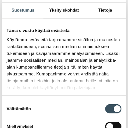
Työ- ja elinkeinoministeriön
Suostumus
Yksityiskohdat
Tietoja
kolmikantainen työryhmä suosittelee, että
drooniuhkatilanteisiin liittyvät ohjeet ja
toimintatavat käsitellään ennalta
Tämä sivusto käyttää evästeitä
työpaikoilla. Kaupan työehtosopimus
mahdollistaa joustavat ratkaisut
Käytämme evästeitä tarjoamamme sisällön ja mainosten
työntekemiseksi ilman ansionmenetystä.
räätälöimiseen, sosiaalisen median ominaisuuksien
tukemiseen ja kävijämäärämme analysoimiseen. Lisäksi
jaamme sosiaalisen median, mainosalan ja analytiikka-
09.06.2026 13:30
Uutiset
tasa-arvo
,
sosiaalinen vastuu
,
työelämä
alan kumppaneillemme tietoja siitä, miten käytät
sivustoamme. Kumppanimme voivat yhdistää näitä
Kaupan työehtosopimus tukee
tietoja muihin tietoihin, joita olet antanut heille tai joita on
perheystävällistä työelämää ja tuo
kerätty, kun olet käyttänyt heidän palvelujaan.
konkreettisia parannuksia arkeen
Kaupan alan työehtosopimus tarjoaa
Suostumuksen
käytännön keinoja sovittaa työ ja perhe-
Välttämätön
valinta
elämä yhteen. Alan sopimusta on kehitetty
viime vuosina entistä
Mieltymykset