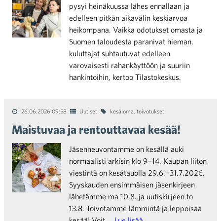
pysyi heinäkuussa lähes ennallaan ja
edelleen pitkän aikavälin keskiarvoa
heikompana. Vaikka odotukset omasta ja
Suomen taloudesta paranivat hieman,
kuluttajat suhtautuvat edelleen
varovaisesti rahankäyttöön ja suuriin
hankintoihin, kertoo Tilastokeskus.
26.06.2026 09:58
Uutiset
kesäloma
,
toivotukset
Maistuvaa ja rentouttavaa kesää!
Jäsenneuvontamme on kesällä auki
normaalisti arkisin klo 9−14. Kaupan liiton
viestintä on kesätauolla 29.6.−31.7.2026.
Syyskauden ensimmäisen jäsenkirjeen
lähetämme ma 10.8. ja uutiskirjeen to
13.8. Toivotamme lämmintä ja leppoisaa
kesää! Voit …
Lue lisää