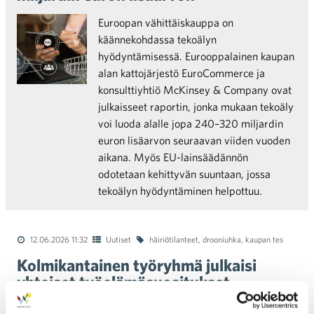
Euroopan vähittäiskauppa on
käännekohdassa tekoälyn
hyödyntämisessä. Eurooppalainen kaupan
alan kattojärjestö EuroCommerce ja
konsulttiyhtiö McKinsey & Company ovat
julkaisseet raportin, jonka mukaan tekoäly
voi luoda alalle jopa 240–320 miljardin
euron lisäarvon seuraavan viiden vuoden
aikana. Myös EU-lainsäädännön
odotetaan kehittyvän suuntaan, jossa
tekoälyn hyödyntäminen helpottuu.
12.06.2026 11:32
Uutiset
häiriötilanteet
,
drooniuhka
,
kaupan tes
Kolmikantainen työryhmä julkaisi
yhteiset työelämäsuositukset
drooniuhkatilanteiden varalta