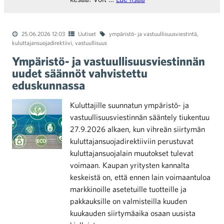
25.06.2026 12:03
Uutiset
ympäristö- ja vastuullisuusviestintä
,
kuluttajansuojadirektiivi
,
vastuullisuus
Ympäristö- ja vastuullisuusviestinnän
uudet säännöt vahvistettu
eduskunnassa
Kuluttajille suunnatun ympäristö- ja
vastuullisuusviestinnän sääntely tiukentuu
27.9.2026 alkaen, kun vihreän siirtymän
kuluttajansuojadirektiiviin perustuvat
kuluttajansuojalain muutokset tulevat
voimaan. Kaupan yritysten kannalta
keskeistä on, että ennen lain voimaantuloa
markkinoille asetetuille tuotteille ja
pakkauksille on valmisteilla kuuden
kuukauden siirtymäaika osaan uusista