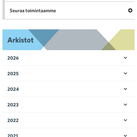
Ava
Seuraa toimintaamme
toi
Arkistot
2026
Ava
valik
2025
Ava
valik
2024
Ava
valik
2023
Ava
valik
2022
Ava
valik
2021