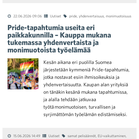
22.06.2026 09:06
Uutiset
pride
,
yhdenvertaisuus
,
monimuotoisuus
Pride-tapahtumia useita eri
paikkakunnilla – Kauppa mukana
tukemassa yhdenvertaista ja
monimuotoista työelämää
Kesän aikana eri puolilla Suomea
järjestetään kymmeniä Pride-tapahtumia,
jotka nostavat esiin ihmisoikeuksia ja
yhdenvertaisuutta. Kaupan alan yrityksiä
on tänäkin kesänä mukana tapahtumissa,
ja alalla tehdään jatkuvaa
työtä monimuotoisen, turvallisen ja
syrjimättömän työelämän edistämiseksi.
15.06.2026 14:49
Uutiset
samat pelisäännöt
,
EU-vaikuttaminen
,