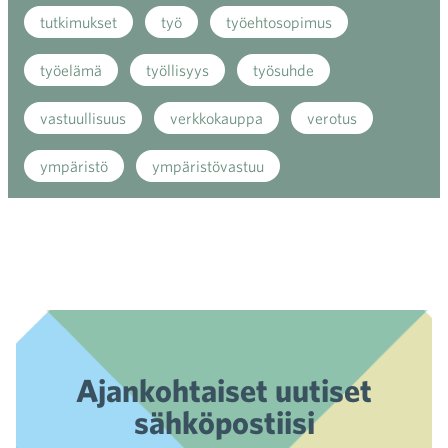
tutkimukset
työ
työehtosopimus
työelämä
työllisyys
työsuhde
vastuullisuus
verkkokauppa
verotus
ympäristö
ympäristövastuu
Ajankohtaiset uutiset
sähköpostiisi