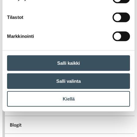
perheystävällisempään suuntaan, mikä
näkyy työntekijöiden arjessa
konkreettisina ratkaisuina.
Tilastot
Markkinointi
Vanhemmat artikkelit
Artikkelien selaus
Salli kaikki
Salli valinta
Uutiset
Kiellä
Tiedotteet
Blogit