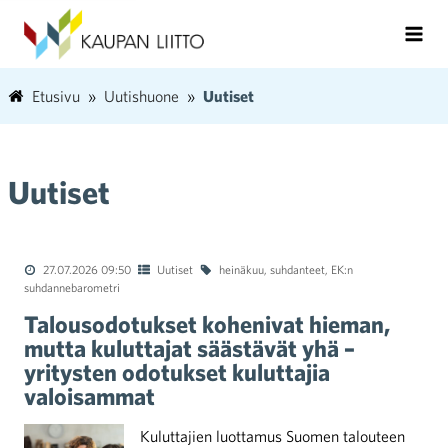
Etusivu
Uutishuone
Uutiset
Uutiset
27.07.2026 09:50
Uutiset
heinäkuu
,
suhdanteet
,
EK:n
suhdannebarometri
Talousodotukset kohenivat hieman,
mutta kuluttajat säästävät yhä –
yritysten odotukset kuluttajia
valoisammat
Kuluttajien luottamus Suomen talouteen