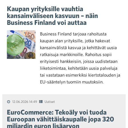
Kaupan yrityksille vauhtia
kansainväliseen kasvuun – näin
Business Finland voi auttaa
Business Finland tarjoaa rahoitusta
kaupan alan yrityksille, jotka hakevat
kansainvälistä kasvua ja kehittävät uusia
ratkaisuja markkinoille. Rahoitus sopii
erityisesti hankkeisiin, joissa uudistetaan
liiketoimintaa, kehitetään uusia palveluja
tai vastataan esimerkiksi kiertotalouden ja
EU-sääntelyn tuomiin muutoksiin.
12.06.2026 14:49
Uutiset
EuroCommerce: Tekoäly voi tuoda
Euroopan vähittäiskaupalle jopa 320
miljardin euron lisäarvon