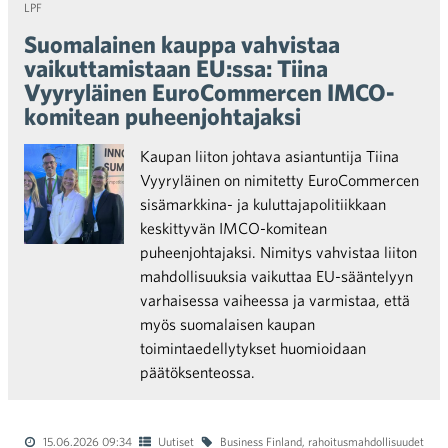
LPF
Suomalainen kauppa vahvistaa
vaikuttamistaan EU:ssa: Tiina
Vyyryläinen EuroCommercen IMCO-
komitean puheenjohtajaksi
Kaupan liiton johtava asiantuntija Tiina
Vyyryläinen on nimitetty EuroCommercen
sisämarkkina- ja kuluttajapolitiikkaan
keskittyvän IMCO-komitean
puheenjohtajaksi. Nimitys vahvistaa liiton
mahdollisuuksia vaikuttaa EU-sääntelyyn
varhaisessa vaiheessa ja varmistaa, että
myös suomalaisen kaupan
toimintaedellytykset huomioidaan
päätöksenteossa.
15.06.2026 09:34
Uutiset
Business Finland
,
rahoitusmahdollisuudet