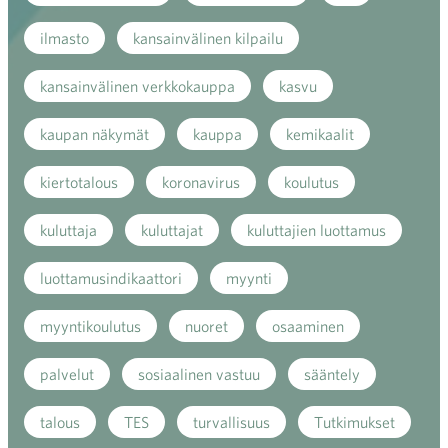
ilmasto
kansainvälinen kilpailu
kansainvälinen verkkokauppa
kasvu
kaupan näkymät
kauppa
kemikaalit
kiertotalous
koronavirus
koulutus
kuluttaja
kuluttajat
kuluttajien luottamus
luottamusindikaattori
myynti
myyntikoulutus
nuoret
osaaminen
palvelut
sosiaalinen vastuu
sääntely
talous
TES
turvallisuus
Tutkimukset