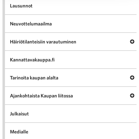
Lausunnot
Neuvottelumaailma
Av
Häiriötilanteisiin varautuminen
Häir
va
Kannattavakauppa.fi
A
Tarinoita kaupan alalta
val
Tari
ka
Ava
Ajankohtaista Kaupan liitossa
al
Ajan
K
l
Julkaisut
Medialle