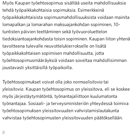
Myös Kaupan työehtosopimus sisältää useita mahdollisuuksia
tehdä työpaikkakohtaisia sopimuksia. Esimerkkeinä
työpaikkakohtaisista sopimusmahdollisuuksista voidaan mainita
lomapalkan ja lomarahan maksuajankohdan sopiminen, 10-
tuntisten päivien teettäminen sekä työvuoroluettelon
tiedoksiantoajankohdasta toisin sopiminen. Kaupan liiton yhtenä
tavoitteena tulevalle neuvottelukierrokselle on lisätä
työpaikkakohtaisen sopimisen mahdollisuutta, jotta
työehtosopimusmääräyksiä voidaan soveltaa mahdollisimman
joustavasti yksittäisillä työpaikoilla.
Työehtosopimukset voivat olla joko
normaalisitovia
tai
y
leissitovia
. Kaupan työehtosopimus on yleissitova, eli se koskee
myös järjestäytymätöntä, työnantajaliittoon kuu
lumatonta
työnantajaa. Sosiaali- ja terveysministeriön yhteydessä toimiva
työehtosopimuksen yleissitovuuden vahvistamislautakunta
vahvistaa työehtosopimusten yleissitovuuden päätöksellään.