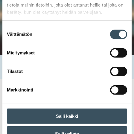
tietoja muihin tietoihin, joita olet antanut heille tai joita on
kerätty, kun olet käyttänyt heidän palvelujaan.
Suostumuksen
Välttämätön
valinta
Mieltymykset
Etusivu
Palvelut ja tietopankki
Neuvottelumaailma
Mikä tehtävä työehtosopimuksilla on?
Tilastot
Markkinointi
Mikä tehtävä
työehtosopimuksilla on?
Salli kaikki
Työehtosopimuksella sovitaan työntekijä- ja
Salli valinta