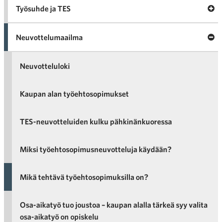
A
Työsuhde ja TES
va
Työ
ja
Neuvottelumaailma
Neu
Neuvotteluloki
Kaupan alan työehtosopimukset
TES-neuvotteluiden kulku pähkinänkuoressa
Miksi työehtosopimusneuvotteluja käydään?
Mikä tehtävä työehtosopimuksilla on?
Osa-aikatyö tuo joustoa – kaupan alalla tärkeä syy valita
osa-aikatyö on opiskelu