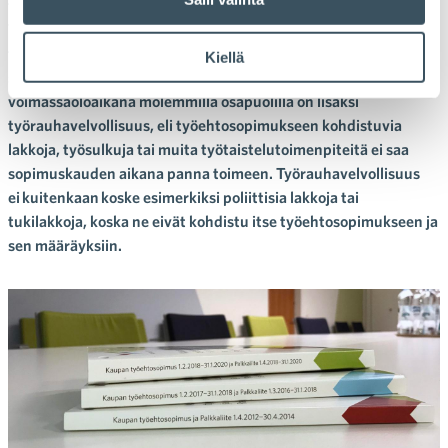
työnantajajärjestön välillä alakohtaisista työehdoista.
Työehtosopimus sisältää määräyksiä ennen kaikkea palkoista,
työajoista, lomista ja muista eduista, joita työehtosopimuksen
Kiellä
soveltamisalalla noudatetaan. Työehtosopimusten
voimassaoloaikana molemmilla osapuolilla on lisäksi
työrauhavelvollisuus, eli työehtosopimukseen kohdistuvia
lakkoja, työsulkuja tai muita työtaistelutoimenpiteitä ei saa
sopimuskauden aikana panna toimeen. Työrauhavelvollisuus
ei kuitenkaan koske esimerkiksi poliittisia lakkoja tai
tukilakkoja, koska ne eivät kohdistu itse työehtosopimukseen ja
sen määräyksiin.