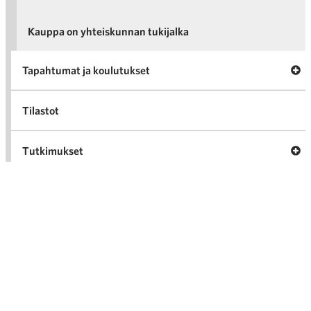
Kauppa on yhteiskunnan tukijalka
Tapahtumat ja koulutukset
v
Tap
Tilastot
kou
Tutkimukset
v
Tut
Tietopankki
Elinkeinopolitiikka
Ava
Viestintä ja vastuullisuus
Vie
vast