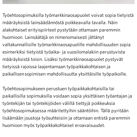
Työehtosopimuksilla työmarkkinaosapuolet voivat sopia tietyistä
määräyksistä lainsäädännöstä poikkeavalla tavalla. Näin
alakohtaiset erityispiirteet pystytään ottamaan paremmin
huomioon. Lainsäätäjä on nimenomaisesti jättänyt
valtakunnallisille työmarkkinaosapuolille mahdollisuuden sopia
esimerkiksi tietyistä työaika- ja vuosilomalakiin perustuvista
määräyksistä toisin. Lisäksi työmarkkinaosapuolet pystyvät
tietyissä rajoissa laajentamaan työpaikkakohtaisen ja
paikallisen sopimisen mahdollisuutta yksittäisille työpaikoille.
Työehtosopimukseen perustuen työpaikkakohtaisilla tai
paikallisilla sopimuksilla voidaan sopia yksittäisen työantajan ja
työntekijän tai työntekijöiden välillä tiettyjä poikkeuksia
työehtosopimuksessa määritettyihin sääntöihin. Tällä pyritään
lisäämään joustoja työsuhteisiin ja ottamaan entistä paremmin
huomioon myös työpaikkakohtaiset eroavaisuudet.