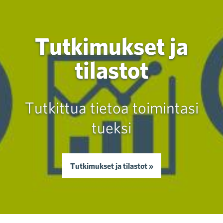
Tutkimukset ja
tilastot
Tutkittua tietoa toimintasi
tueksi
Tutkimukset ja tilastot »