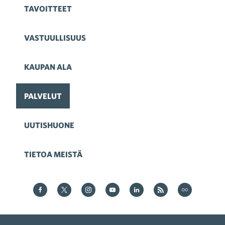
TAVOITTEET
VASTUULLISUUS
KAUPAN ALA
PALVELUT
UUTISHUONE
TIETOA MEISTÄ
Kauppa Facebookissa
Kauppa Twitterissä
Kauppa on Instagram
Kauppa YouTubesssa
Kauppa LinkedInissä
Kauppa on RSS
Kauppa
on Flickr