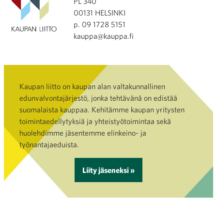
PL 340
00131 HELSINKI
p. 09 1728 5151
kauppa@kauppa.fi
Kaupan liitto on kaupan alan valtakunnallinen
edunvalvontajärjestö, jonka tehtävänä on edistää
suomalaista kauppaa. Kehitämme kaupan yritysten
toimintaedellytyksiä ja yhteistyötoimintaa sekä
huolehdimme jäsentemme elinkeino- ja
työnantajaeduista.
Liity jäseneksi »