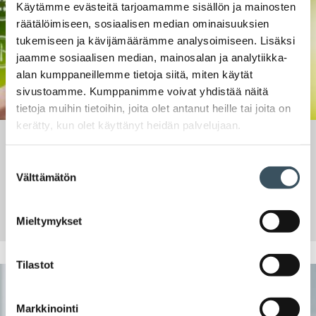
Käytämme evästeitä tarjoamamme sisällön ja mainosten
räätälöimiseen, sosiaalisen median ominaisuuksien
tukemiseen ja kävijämäärämme analysoimiseen. Lisäksi
jaamme sosiaalisen median, mainosalan ja analytiikka-
alan kumppaneillemme tietoja siitä, miten käytät
sivustoamme. Kumppanimme voivat yhdistää näitä
tietoja muihin tietoihin, joita olet antanut heille tai joita on
kerätty, kun olet käyttänyt heidän palvelujaan.
Aika:
15 syyskuun @ 09:00
-
09:55
Vihreän siirtymän uudet säännöt – päivitys ja ajankohtaiset
Suostumuksen
tulkinnat
Välttämätön
valinta
Jaa:
Mieltymykset
Tilastot
Markkinointi