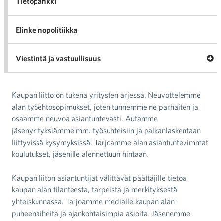
Tietopankki
Elinkeinopolitiikka
Ava
Viestintä ja vastuullisuus
Vie
vast
Kaupan liitto on tukena yritysten arjessa. Neuvottelemme
alan työehtosopimukset, joten tunnemme ne parhaiten ja
osaamme neuvoa asiantuntevasti. Autamme
jäsenyrityksiämme mm. työsuhteisiin ja palkanlaskentaan
liittyvissä kysymyksissä. Tarjoamme alan asiantuntevimmat
koulutukset, jäsenille alennettuun hintaan.
Kaupan liiton asiantuntijat välittävät päättäjille tietoa
kaupan alan tilanteesta, tarpeista ja merkityksestä
yhteiskunnassa. Tarjoamme medialle kaupan alan
puheenaiheita ja ajankohtaisimpia asioita. Jäsenemme