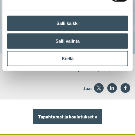
Salli kaikki
Salli valinta
Kiellä
Aika:
29 syyskuun @ 09:00
-
11:00
Muutosneuvotteluiden suunnittelu ja sisältö (osa 1)
Jaa:
Tapahtumat ja koulutukset »