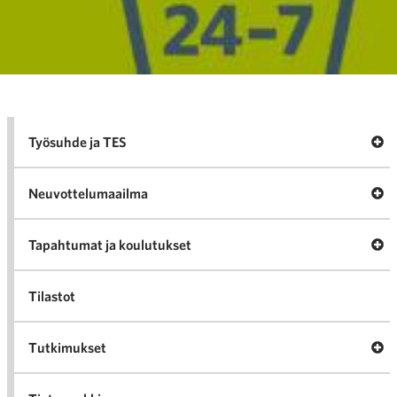
A
Työsuhde ja TES
va
Työ
ja
Neuvottelumaailma
Neu
Tapahtumat ja koulutukset
v
Tap
Tilastot
kou
Tutkimukset
v
Tut