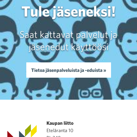
Tule jäseneksi!
Saat kattavat palvelut ja
jäsenedut käyttöösi
Tietoa jäsenpalveluista ja -eduista »
Kaupan liitto
Eteläranta 10