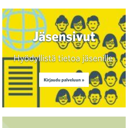
Jäsensivut
Hyödyllistä tietoa jäsenille.
Kirjaudu palveluun »