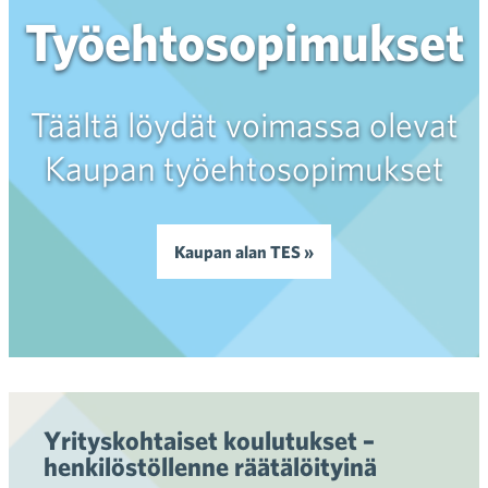
Työehtosopimukset
Täältä löydät voimassa olevat
Kaupan työehtosopimukset
Kaupan alan TES »
Yrityskohtaiset koulutukset –
henkilöstöllenne räätälöityinä