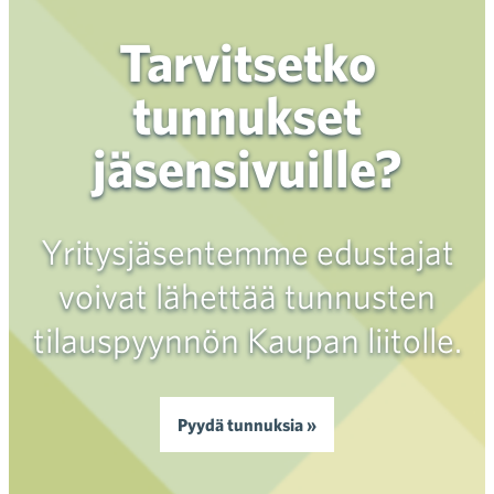
Tarvitsetko
tunnukset
jäsensivuille?
Yritysjäsentemme edustajat
voivat lähettää tunnusten
tilauspyynnön Kaupan liitolle.
Pyydä tunnuksia »