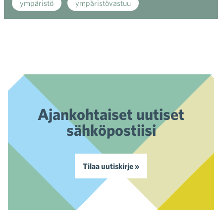
ympäristö
ympäristövastuu
Ajankohtaiset uutiset
sähköpostiisi
Tilaa uutiskirje »