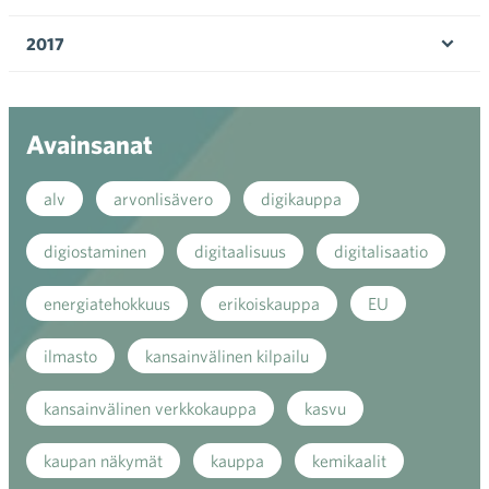
Ava
valik
2017
Ava
valik
Avainsanat
alv
arvonlisävero
digikauppa
digiostaminen
digitaalisuus
digitalisaatio
energiatehokkuus
erikoiskauppa
EU
ilmasto
kansainvälinen kilpailu
kansainvälinen verkkokauppa
kasvu
kaupan näkymät
kauppa
kemikaalit