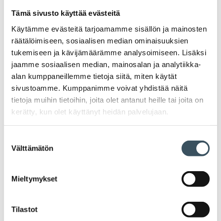
Artikkelien selaus
Tämä sivusto käyttää evästeitä
Käytämme evästeitä tarjoamamme sisällön ja mainosten
räätälöimiseen, sosiaalisen median ominaisuuksien
tukemiseen ja kävijämäärämme analysoimiseen. Lisäksi
jaamme sosiaalisen median, mainosalan ja analytiikka-
Uutiset
alan kumppaneillemme tietoja siitä, miten käytät
sivustoamme. Kumppanimme voivat yhdistää näitä
Tiedotteet
tietoja muihin tietoihin, joita olet antanut heille tai joita on
kerätty, kun olet käyttänyt heidän palvelujaan.
Blogit
Suostumuksen
Välttämätön
valinta
Lausunnot
Mieltymykset
Neuvottelumaailma
Av
Häiriötilanteisiin varautuminen
Tilastot
Häir