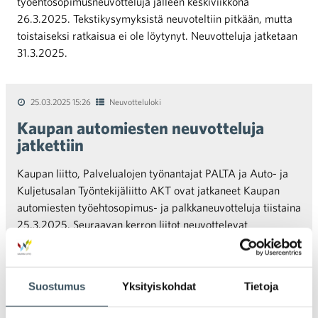
työehtosopimusneuvotteluja jälleen keskiviikkona
26.3.2025. Tekstikysymyksistä neuvoteltiin pitkään, mutta
toistaiseksi ratkaisua ei ole löytynyt. Neuvotteluja jatketaan
31.3.2025.
25.03.2025 15:26
Neuvotteluloki
Kaupan automiesten neuvotteluja
jatkettiin
Kaupan liitto, Palvelualojen työnantajat PALTA ja Auto- ja
Kuljetusalan Työntekijäliitto AKT ovat jatkaneet Kaupan
automiesten työehtosopimus- ja palkkaneuvotteluja tiistaina
25.3.2025. Seuraavan kerron liitot neuvottelevat
perjantaina 4.4.2025.
Suostumus
Yksityiskohdat
Tietoja
Vanhemmat artikkelit