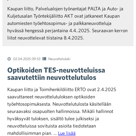
Kaupan liitto, Palvelualojen työnantajat PALTA ja Auto- ja
Kuljetusalan Työntekijäliitto AKT ovat jatkaneet Kaupan
automiesten työehtosopimus- ja palkkaneuvotteluja
hyvässä hengessä perjantaina 4.4..2025. Seuraavan kerron
liitot neuvottelevat tiistaina 8.4.2025.
02.04.2025 09:53
Neuvotteluloki
Optikoiden TES-neuvotteluissa
saavutettiin neuvottelutulos
Kaupan liitto ja Toimihenkilöliitto ERTO ovat 2.4.2025
saavuttaneet neuvottelutuloksen optikoiden
työehtosopimuksesta. Neuvottelutulosta käsitellään
seuraavaksi osapuolten hallinnoissa. Mikäli hallinnot
hyväksyvät tuloksen, sisältö tulee julkiseksi ja
neuvotteluissa sovituista asioita tiedotetaan
mahdollisimman pian. …
Lue lisää