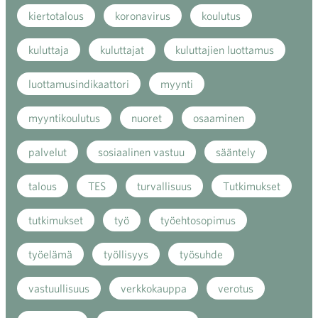
kiertotalous
koronavirus
koulutus
kuluttaja
kuluttajat
kuluttajien luottamus
luottamusindikaattori
myynti
myyntikoulutus
nuoret
osaaminen
palvelut
sosiaalinen vastuu
sääntely
talous
TES
turvallisuus
Tutkimukset
tutkimukset
työ
työehtosopimus
työelämä
työllisyys
työsuhde
vastuullisuus
verkkokauppa
verotus