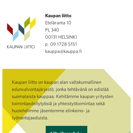
Kaupan liitto
Eteläranta 10
PL 340
00131 HELSINKI
p. 09 1728 5151
kauppa@kauppa.fi
Kaupan liitto on kaupan alan valtakunnallinen
edunvalvontajärjestö, jonka tehtävänä on edistää
suomalaista kauppaa. Kehitämme kaupan yritysten
toimintaedellytyksiä ja yhteistyötoimintaa sekä
huolehdimme jäsentemme elinkeino- ja
työnantajaeduista.