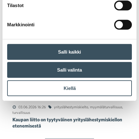
Tilastot
Markkinointi
Tiedotteet
05.08.2026 06:00
tutkimus
,
ostovoima
,
tutkimukset
Kaupan kasvu vahvistuu – myös työllisyyden käänne
Salli kaikki
on käsillä
Salli valinta
16.06.2026 05:00
ollaan ihmisiksi
,
työhyvinvointi
,
yrityslähestymiskielto
Häirintä palvelualoilla ei hellitä – matkailu- ja
Kiellä
ravintola-ala mukaan Ollaan ihmisiksi -kampanjaan
03.06.2026 16:26
yrityslähestymiskielto
,
myymäläturvallisuus
,
turvallisuus
Kaupan liitto on tyytyväinen yrityslähestymiskiellon
etenemisestä