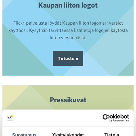
Kaupan liiton logot
Flickr-palvelusta löydät Kaupan liiton logon eri versiot
käyttöösi. Kysythän tarvittaessa lisätietoja logojen käytöstä
liiton viestinnästä.
Tutustu »
Pressikuvat
Kaupan liiton asiantuntijoiden pressikuvat ovat ladattavissa
Flickr-palvelussa. Muistathan mainita kuvien käytön
yhteydessä niiden lähdetiedot, jotka löytyvät kuvista.
Suostumus
Yksityiskohdat
Tietoja