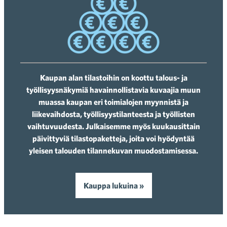
Kaupan alan tilastoihin on koottu talous- ja
työllisyysnäkymiä havainnollistavia kuvaajia muun
muassa kaupan eri toimialojen myynnistä ja
liikevaihdosta, työllisyystilanteesta ja työllisten
vaihtuvuudesta. Julkaisemme myös kuukausittain
päivittyviä tilastopaketteja, joita voi hyödyntää
yleisen talouden tilannekuvan muodostamisessa.
Kauppa lukuina »