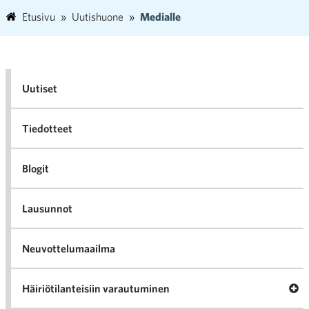
Etusivu
Uutishuone
Medialle
Uutiset
Tiedotteet
Blogit
Lausunnot
Neuvottelumaailma
Av
Häiriötilanteisiin varautuminen
Häir