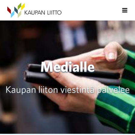
Medialle
Kaupan liiton viestintä palvelee