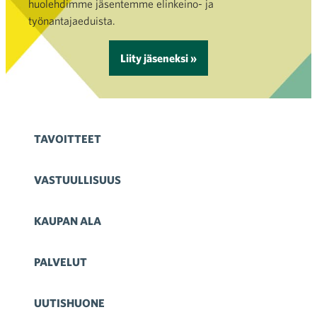
huolehdimme jäsentemme elinkeino- ja
työnantajaeduista.
Liity jäseneksi »
TAVOITTEET
VASTUULLISUUS
KAUPAN ALA
PALVELUT
UUTISHUONE