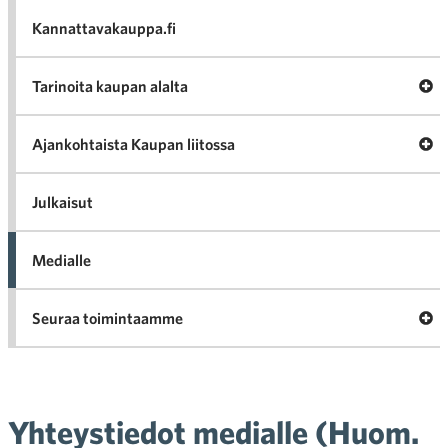
va
Kannattavakauppa.fi
A
Tarinoita kaupan alalta
val
Tari
ka
Ava
Ajankohtaista Kaupan liitossa
al
Ajan
K
l
Julkaisut
Medialle
Ava
Seuraa toimintaamme
toi
Yhteystiedot medialle (Huom.