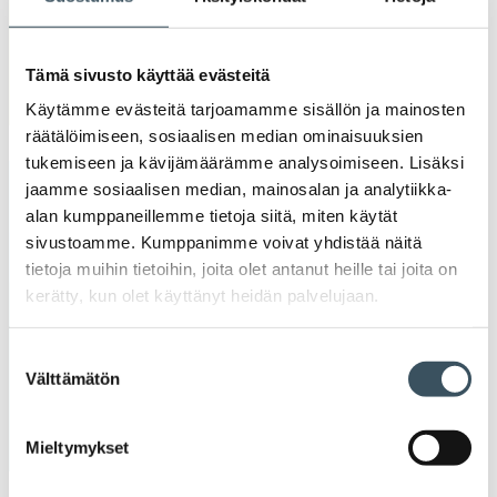
Tutustu »
Tämä sivusto käyttää evästeitä
Käytämme evästeitä tarjoamamme sisällön ja mainosten
räätälöimiseen, sosiaalisen median ominaisuuksien
tukemiseen ja kävijämäärämme analysoimiseen. Lisäksi
jaamme sosiaalisen median, mainosalan ja analytiikka-
Kaupan liiton graafinen ohje
alan kumppaneillemme tietoja siitä, miten käytät
sivustoamme. Kumppanimme voivat yhdistää näitä
tietoja muihin tietoihin, joita olet antanut heille tai joita on
Kaupan liiton graafisen ohjeisto tukee mm.
kerätty, kun olet käyttänyt heidän palvelujaan.
yhteistyökumppaneitamme graafisten elementtien oikeassa
käytössä.
Suostumuksen
Välttämätön
valinta
Tutustu »
Mieltymykset