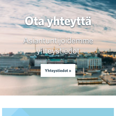
Ota yhteyttä
Asiantuntijoidemme
yhteystiedot
Yhteystiedot »