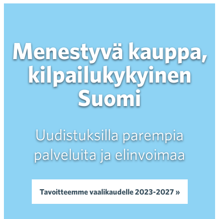
Menestyvä kauppa,
kilpailukykyinen
Suomi
Uudistuksilla parempia
palveluita ja elinvoimaa
Tavoitteemme vaalikaudelle 2023-2027 »