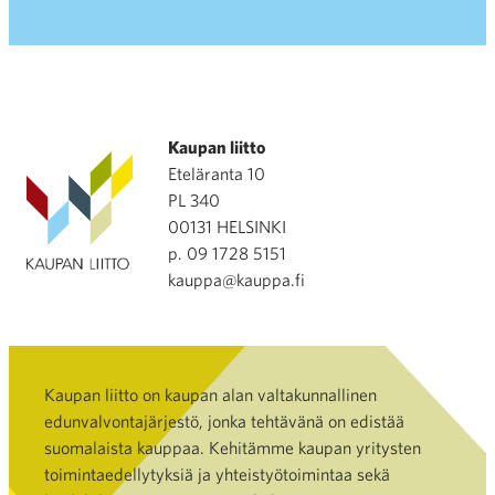
Kaupan liitto
Eteläranta 10
PL 340
00131 HELSINKI
p. 09 1728 5151
kauppa@kauppa.fi
Kaupan liitto on kaupan alan valtakunnallinen
edunvalvontajärjestö, jonka tehtävänä on edistää
suomalaista kauppaa. Kehitämme kaupan yritysten
toimintaedellytyksiä ja yhteistyötoimintaa sekä