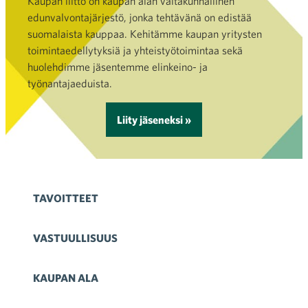
Kaupan liitto on kaupan alan valtakunnallinen
edunvalvontajärjestö, jonka tehtävänä on edistää
suomalaista kauppaa. Kehitämme kaupan yritysten
toimintaedellytyksiä ja yhteistyötoimintaa sekä
huolehdimme jäsentemme elinkeino- ja
työnantajaeduista.
Liity jäseneksi »
TAVOITTEET
VASTUULLISUUS
KAUPAN ALA