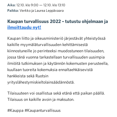
Aika:
12.10. klo 9:00 — 12.10. klo 13:10
Paikka:
Verkko ja Laurea Leppävaara
Kaupan turvallisuus 2022 – tutustu ohjelmaan ja
ilmoittaudu nyt!
Kaupan liitto ja oikeusministeriö järjestävät yhteistyössä
kaikille myymäläturvallisuuden kehittämisestä
kiinnostuneille jo perinteeksi muodostuneen tilaisuuden,
jossa tänä vuonna tarkastellaan turvallisuuden uusimpia
ilmiöitä tutkimuksen ja käytännön kokemusten perusteella,
kuullaan tuoreita kokemuksia ennaltaehkäisevistä
hankkeista sekä Ruotsin
yrityslähestymiskieltolainsäädännöstä.
Tilaisuuteen voi osallistua sekä etänä että paikan päällä.
Tilaisuus on kaikille avoin ja maksuton.
#Kauppa #Kaupanturvallisuus