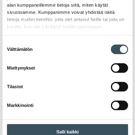
Johtava asiantuntija
Terhi Kuljukka-Rabb
, Kaupan liitto
alan kumppaneillemme tietoja siitä, miten käytät
sivustoamme. Kumppanimme voivat yhdistää näitä
13.10
tietoja muihin tietoihin, joita olet antanut heille tai joita on
TILAISUUS PÄÄTTYY
kerätty, kun olet käyttänyt heidän palvelujaan.
Lisätietoja:
Vasemman reunan Ilmoittaudu tästä -painike ei
Suostumuksen
Välttämätön
ole tämän tapahtuman kohdalla käytössä.
valinta
Mieltymykset
Jaa:
Tilastot
Markkinointi
Ilmoittaudu tästä »
Viimeinen ilmoittautumispäivä
Salli kaikki