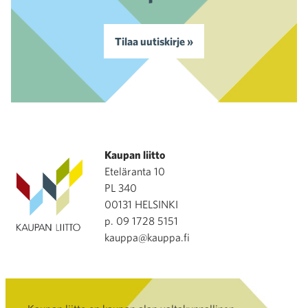
Tilaa uutiskirje »
Kaupan liitto
Eteläranta 10
PL 340
00131 HELSINKI
p. 09 1728 5151
kauppa@kauppa.fi