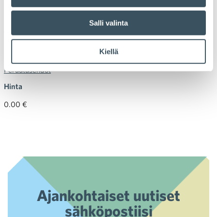
keskiviikko 12.10.22 klo 8:00
Salli valinta
Viimeinen peruutuspäivä
Kiellä
maanantai 10.10.22 klo 16:00
Peruutusehdot
Hinta
0.00 €
Ajankohtaiset uutiset
sähköpostiisi