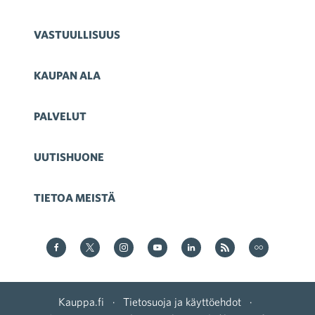
VASTUULLISUUS
KAUPAN ALA
PALVELUT
UUTISHUONE
TIETOA MEISTÄ
Kauppa Facebookissa
Kauppa Twitterissä
Kauppa on Instagram
Kauppa YouTubesssa
Kauppa LinkedInissä
Kauppa on RSS
Kauppa
on Flickr
Kauppa.fi
·
Tietosuoja ja käyttöehdot
·