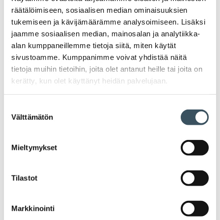
räätälöimiseen, sosiaalisen median ominaisuuksien
PUHUJAN KUVA
tukemiseen ja kävijämäärämme analysoimiseen. Lisäksi
jaamme sosiaalisen median, mainosalan ja analytiikka-
alan kumppaneillemme tietoja siitä, miten käytät
sivustoamme. Kumppanimme voivat yhdistää näitä
tietoja muihin tietoihin, joita olet antanut heille tai joita on
Nimi
kerätty, kun olet käyttänyt heidän palvelujaan.
(puhujakuvaus)
Suostumuksen
Välttämätön
valinta
Mieltymykset
Tilastot
Kaupan liitto
Eteläranta 10
PL 340
Markkinointi