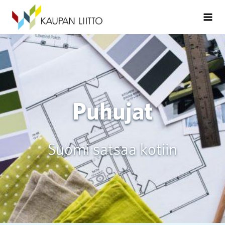
Puhujat
Suomi satsaa kotiin