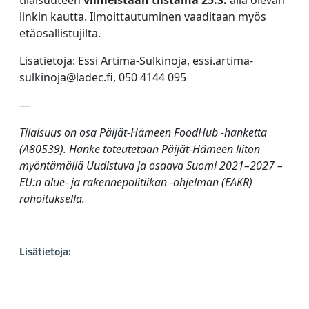
linkin kautta. Ilmoittautuminen vaaditaan myös
etäosallistujilta.
Lisätietoja: Essi Artima-Sulkinoja, essi.artima-
sulkinoja@ladec.fi, 050 4144 095
—
Tilaisuus on osa Päijät-Hämeen FoodHub -hanketta
(A80539). Hanke toteutetaan Päijät-Hämeen liiton
myöntämällä Uudistuva ja osaava Suomi 2021–2027 –
EU:n alue- ja rakennepolitiikan -ohjelman (EAKR)
rahoituksella.
Lisätietoja: