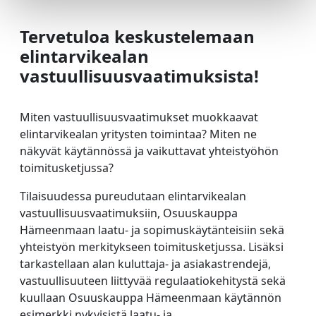
Tervetuloa keskustelemaan
elintarvikealan
vastuullisuusvaatimuksista!
Miten vastuullisuusvaatimukset muokkaavat
elintarvikealan yritysten toimintaa? Miten ne
näkyvät käytännössä ja vaikuttavat yhteistyöhön
toimitusketjussa?
Tilaisuudessa pureudutaan elintarvikealan
vastuullisuusvaatimuksiin, Osuuskauppa
Hämeenmaan laatu- ja sopimuskäytänteisiin sekä
yhteistyön merkitykseen toimitusketjussa. Lisäksi
tarkastellaan alan kuluttaja- ja asiakastrendejä,
vastuullisuuteen liittyvää regulaatiokehitystä sekä
kuullaan Osuuskauppa Hämeenmaan käytännön
esimerkki nykyisistä laatu- ja