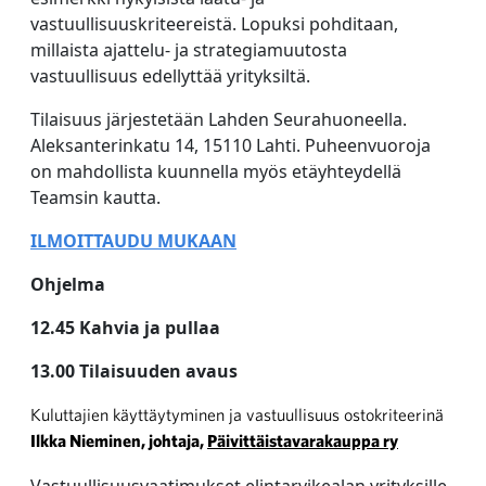
vastuullisuuskriteereistä. Lopuksi pohditaan,
millaista ajattelu- ja strategiamuutosta
vastuullisuus edellyttää yrityksiltä.
Tilaisuus järjestetään Lahden Seurahuoneella.
Aleksanterinkatu 14, 15110 Lahti. Puheenvuoroja
on mahdollista kuunnella myös etäyhteydellä
Teamsin kautta.
ILMOITTAUDU MUKAAN
Ohjelma
12.45 Kahvia ja pullaa
13.00 Tilaisuuden avaus
Kuluttajien käyttäytyminen ja vastuullisuus ostokriteerinä
Ilkka Nieminen, johtaja,
Päivittäistavarakauppa ry
Vastuullisuusvaatimukset elintarvikealan yrityksille