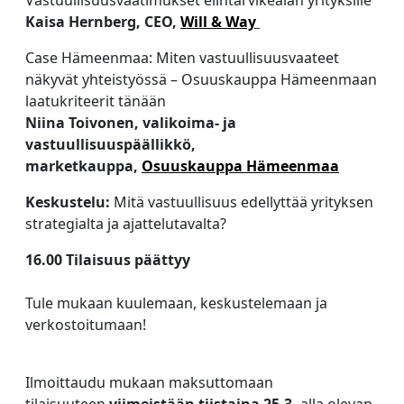
Kaisa Hernberg, CEO,
Will & Way
Case Hämeenmaa: Miten vastuullisuusvaateet
näkyvät yhteistyössä – Osuuskauppa Hämeenmaan
laatukriteerit tänään
Niina Toivonen, valikoima- ja
vastuullisuuspäällikkö,
marketkauppa,
Osuuskauppa Hämeenmaa
Keskustelu:
Mitä vastuullisuus edellyttää yrityksen
strategialta ja ajattelutavalta?
16.00 Tilaisuus päättyy
Tule mukaan kuulemaan, keskustelemaan ja
verkostoitumaan!
Ilmoittaudu mukaan maksuttomaan
tilaisuuteen
viimeistään tiistaina 25.3.
alla olevan