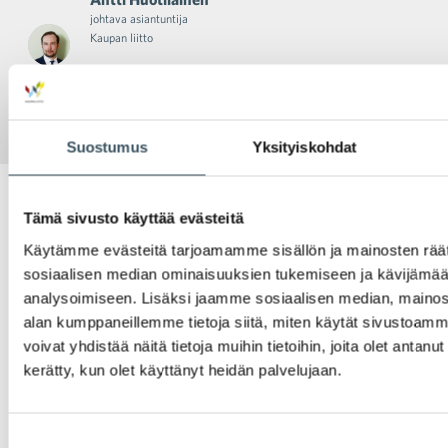
johtava asiantuntija
Kaupan liitto
,
(09) 1728 5132
040 769
5360
Suostumus
Yksityiskohdat
Tämä sivusto käyttää evästeitä
Käytämme evästeitä tarjoamamme sisällön ja mainosten räät
Ajankohtaiset uutiset
sosiaalisen median ominaisuuksien tukemiseen ja kävijäm
sähköpostiisi
analysoimiseen. Lisäksi jaamme sosiaalisen median, mainosa
alan kumppaneillemme tietoja siitä, miten käytät sivusto
voivat yhdistää näitä tietoja muihin tietoihin, joita olet antanut h
kerätty, kun olet käyttänyt heidän palvelujaan.
Tilaa uutiskirje »
Suostumuksen