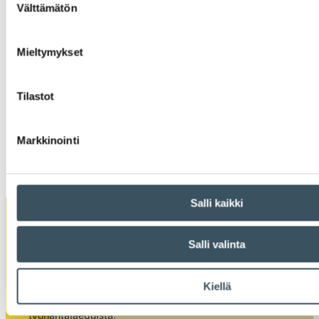
Välttämätön
valinta
Mieltymykset
Kaupan liitto
Eteläranta 10
Tilastot
PL 340
00131 HELSINKI
p. 09 1728 5151
Markkinointi
kauppa@kauppa.fi
Salli kaikki
Kaupan liitto on kaupan alan valtakunnallinen
Salli valinta
edunvalvontajärjestö, jonka tehtävänä on edistää
suomalaista kauppaa. Kehitämme kaupan yritysten
toimintaedellytyksiä ja yhteistyötoimintaa sekä
Kiellä
huolehdimme jäsentemme elinkeino- ja
työnantajaeduista.