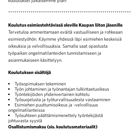
koulutukset julkaisemme pian!
************************************************************
Koulutus esimiestehtävissä oleville Kaupan liiton jäsenille
Tervetuloa ammentamaan eväitä vastuulliseen ja rohkeaan
esimiestyöhön. Käymme yhdessä läpi esimiehen keskeisiä
oikeuksia ja velvollisuuksia. Samalla saat opastusta
työpaikan ongelmatilanteiden tunnistamiseen ja
asianmukaiseen käsittelyyn.
Koulutuksen sisältöjä
Työsopimuksen tekeminen
Työn johtaminen ja työnantajan tulkintaetuoikeus
Työntekijöiden yhdenvertainen kohtelu
Työsuojelusta ja työturvallisuudesta vastaaminen
Esimiehen puuttumisoikeus ja -velvollisuus
ongelmatilanteissa
Työsuhteen päättämismenettely työntekijästä
johtuvasta syystä
Osallistumismaksu (sis. koulutusmateriaalit)