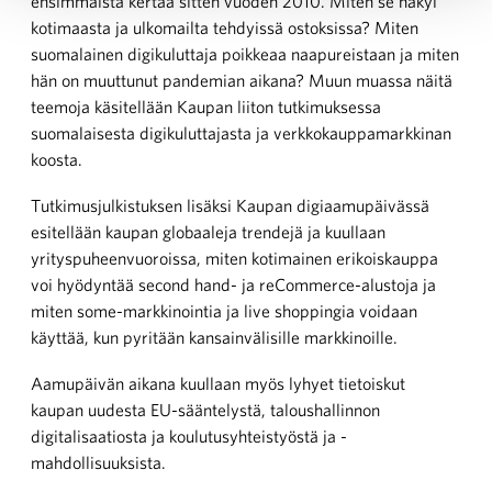
ensimmäistä kertaa sitten vuoden 2010. Miten se näkyi
kotimaasta ja ulkomailta tehdyissä ostoksissa? Miten
suomalainen digikuluttaja poikkeaa naapureistaan ja miten
hän on muuttunut pandemian aikana? Muun muassa näitä
teemoja käsitellään Kaupan liiton tutkimuksessa
suomalaisesta digikuluttajasta ja verkkokauppamarkkinan
koosta.
Tutkimusjulkistuksen lisäksi Kaupan digiaamupäivässä
esitellään kaupan globaaleja trendejä ja kuullaan
yrityspuheenvuoroissa, miten kotimainen erikoiskauppa
voi hyödyntää second hand- ja reCommerce-alustoja ja
miten some-markkinointia ja live shoppingia voidaan
käyttää, kun pyritään kansainvälisille markkinoille.
Aamupäivän aikana kuullaan myös lyhyet tietoiskut
kaupan uudesta EU-sääntelystä, taloushallinnon
digitalisaatiosta ja koulutusyhteistyöstä ja -
mahdollisuuksista.