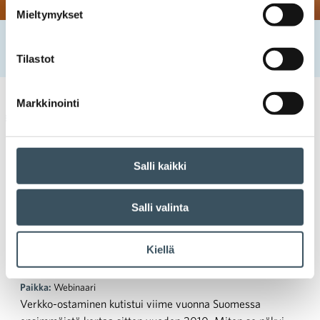
Mieltymykset
Etusivu
Tapahtumat
Kaupan Digiaamupäivä: Digikaupan uudet tuulet
Tilastot
Markkinointi
Kaupan seminaari
digitaalinen kauppa
Salli kaikki
Kaupan Digiaamupäivä:
Salli valinta
Digikaupan uudet tuulet
Kiellä
Aika:
22.3. klo 9:00 — 22.3. klo 12:00
Paikka:
Webinaari
Verkko-ostaminen kutistui viime vuonna Suomessa