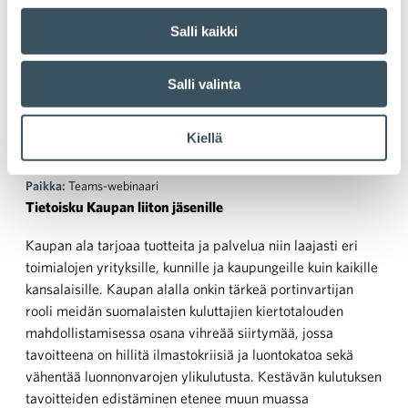
Salli kaikki
Kaupan tulevaisuuden
Salli valinta
kestävyyshaasteet
Kiellä
Aika:
27.4. klo 8:30 — 27.4. klo 9:45
Paikka:
Teams-webinaari
Tietoisku Kaupan liiton jäsenille
Kaupan ala tarjoaa tuotteita ja palvelua niin laajasti eri
toimialojen yrityksille, kunnille ja kaupungeille kuin kaikille
kansalaisille. Kaupan alalla onkin tärkeä portinvartijan
rooli meidän suomalaisten kuluttajien kiertotalouden
mahdollistamisessa osana vihreää siirtymää, jossa
tavoitteena on hillitä ilmastokriisiä ja luontokatoa sekä
vähentää luonnonvarojen ylikulutusta. Kestävän kulutuksen
tavoitteiden edistäminen etenee muun muassa