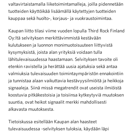
valtavirtaistamalla liiketoimintamalleja, joilla pidennetään
tuotteiden käyttöikää lisäämällä käytettyjen tuotteiden
kauppaa sekä huolto-, korjaus- ja vuokraustoimintaa.
Kaupan liitto tilasi viime vuoden lopulla Third Rock Finland
Oy:ltä selvityksen merkittävimmistä kestävään
kulutukseen ja luonnon monimuotoisuuteen liittyvistä
kysymyksistä, joista alan yrityksiä voidaan tulla
lähitulevaisuudessa haastamaan. Selvityksen tavoite oli
etenkin ravistella ja herättää uusia ajatuksia sekä antaa
valmiuksia tulevaisuuden toimintaympäristön ennakointiin
ja tunnistaa alaan vaikuttavia kestävyysilmiöitä ja heikkoja
signaaleja. Siinä missä megatrendit ovat useista ilmiöistä
koostuvia pitkäkestoisia ja toisiinsa kytkeytyviä muutoksen
suuntia, ovat heikot signaalit merkki mahdollisesti
alkavasta muutoksesta.
Tietoiskussa esitellään Kaupan alan haasteet
tulevaisuudessa -selvityksen tuloksia, käydään läpi