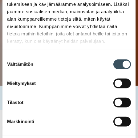
tukemiseen ja kävijämäärämme analysoimiseen. Lisäksi
jaamme sosiaalisen median, mainosalan ja analytiikka-
alan kumppaneillemme tietoja siitä, miten käytät
sivustoamme. Kumppanimme voivat yhdistää näitä
tietoja muihin tietoihin, joita olet antanut heille tai joita on
kerätty, kun olet käyttänyt heidän palvelujaan.
Suostumuksen
Välttämätön
valinta
Mieltymykset
Etusivu
Tapahtumat
Kaupan tulevaisuuden kestävyyshaasteet
Tilastot
Markkinointi
Kaupan tietoisku