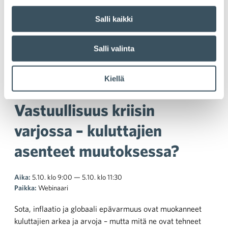
vastuullisuusasenne
Salli kaikki
Salli valinta
Kaupan
Kiellä
vastuullisuusaamupäivä:
Vastuullisuus kriisin
varjossa – kuluttajien
asenteet muutoksessa?
Aika:
5.10. klo 9:00 — 5.10. klo 11:30
Paikka:
Webinaari
Sota, inflaatio ja globaali epävarmuus ovat muokanneet
kuluttajien arkea ja arvoja – mutta mitä ne ovat tehneet