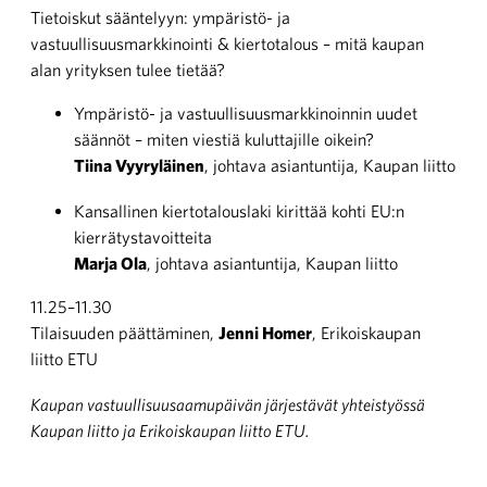
Tietoiskut sääntelyyn: ympäristö- ja
vastuullisuusmarkkinointi & kiertotalous – mitä kaupan
alan yrityksen tulee tietää?
Ympäristö- ja vastuullisuusmarkkinoinnin uudet
säännöt – miten viestiä kuluttajille oikein?
Tiina Vyyryläinen
, johtava asiantuntija, Kaupan liitto
Kansallinen kiertotalouslaki kirittää kohti EU:n
kierrätystavoitteita
Marja Ola
, johtava asiantuntija, Kaupan liitto
11.25–11.30
Tilaisuuden päättäminen,
Jenni Homer
, Erikoiskaupan
liitto ETU
Kaupan vastuullisuusaamupäivän järjestävät yhteistyössä
Kaupan liitto ja Erikoiskaupan liitto ETU.