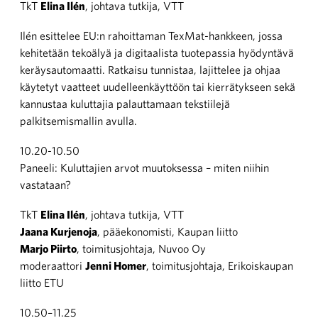
TkT
Elina Ilén
, johtava tutkija, VTT
Ilén esittelee EU:n rahoittaman TexMat-hankkeen, jossa
kehitetään tekoälyä ja digitaalista tuotepassia hyödyntävä
keräysautomaatti. Ratkaisu tunnistaa, lajittelee ja ohjaa
käytetyt vaatteet uudelleenkäyttöön tai kierrätykseen sekä
kannustaa kuluttajia palauttamaan tekstiilejä
palkitsemismallin avulla.
10.20-10.50
Paneeli: Kuluttajien arvot muutoksessa – miten niihin
vastataan?
TkT
Elina Ilén
, johtava tutkija, VTT
Jaana Kurjenoja
, pääekonomisti, Kaupan liitto
Marjo Piirto
, toimitusjohtaja, Nuvoo Oy
moderaattori
Jenni Homer
, toimitusjohtaja, Erikoiskaupan
liitto ETU
10.50–11.25