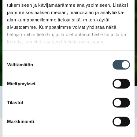
tukemiseen ja kävijämäärämme analysoimiseen. Lisäksi
jaamme sosiaalisen median, mainosalan ja analytiikka-
alan kumppaneillemme tietoja siitä, miten käytät
sivustoamme. Kumppanimme voivat yhdistää näitä
tietoja muihin tietoihin, joita olet antanut heille tai joita on
kerätty, kun olet käyttänyt heidän palvelujaan.
Suostumuksen
Välttämätön
valinta
Mieltymykset
Etusivu
Tapahtumat
Kaupan vastuullisuusaamupäivä: Vastuullisuus kriisin
Tilastot
varjossa – kuluttajien asenteet muutoksessa?
Markkinointi
Kaupan tietoisku
Kaupan vastuullisuusaamupäivä
,
kiertotalous
,
ostopäätös
,