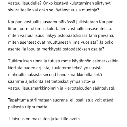
vastuullisuudelle? Onko kestävä kuluttaminen siirtynyt
sivuraiteelle vai onko se löytänyt uusia muotoja?
Kaupan vastuullisuusaamupäivässä julkistetaan Kaupan
liiton tuore tutkimus kuluttajien vastuullisuusasenteista:
miten vastuullisuus näkyy ostopäätöksissä tänä päivänä,
miten asenteet ovat muuttuneet viime vuosista? Ja onko
asenteilla lopulta merkitystä ostopäätöksen osalta?
Tutkimuksen rinnalla tutustumme käytännön esimerkkeihin
kiertotalouden arjesta, kuulemme tekoälyn uusista
mahdollisuuksista second hand -markkinoilla sekä
saamme ajankohtaiset tietoiskut ympäristö- ja
vastuullisuusmarkkinoinnin ja kiertotalouden sääntelystä.
Tapahtuma striimataan suorana, eli osallistua voit etänä
paikasta riippumatta!
Tilaisuus on maksuton ja kaikille avoin.