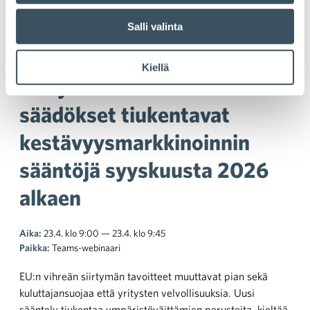
Salli valinta
Kuluttajien vihreän
Kiellä
siirtymän direktiivin
säädökset tiukentavat
kestävyysmarkkinoinnin
sääntöjä syyskuusta 2026
alkaen
Aika:
23.4. klo 9:00 — 23.4. klo 9:45
Paikka:
Teams-webinaari
EU:n vihreän siirtymän tavoitteet muuttavat pian sekä
kuluttajansuojaa että yritysten velvollisuuksia. Uusi
sääntely tiukentaa ympäristöväittämien perusteita, kieltää