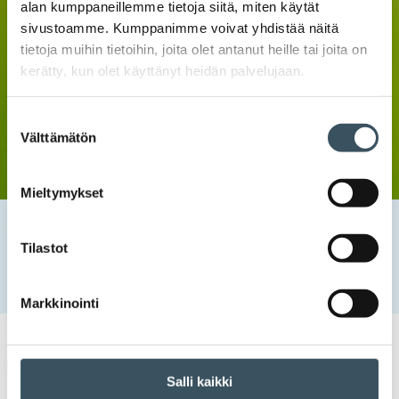
alan kumppaneillemme tietoja siitä, miten käytät
sivustoamme. Kumppanimme voivat yhdistää näitä
tietoja muihin tietoihin, joita olet antanut heille tai joita on
kerätty, kun olet käyttänyt heidän palvelujaan.
Suostumuksen
Välttämätön
valinta
Mieltymykset
Etusivu
Tapahtumat
Kuluttajien vihreän siirtymän direktiivin säädökset
Tilastot
tiukentavat kestävyysmarkkinoinnin sääntöjä syyskuusta
2026 alkaen
Markkinointi
Kaupan tietoisku
kestävyysmarkkinointi
,
vihreä siirtymä
Salli kaikki