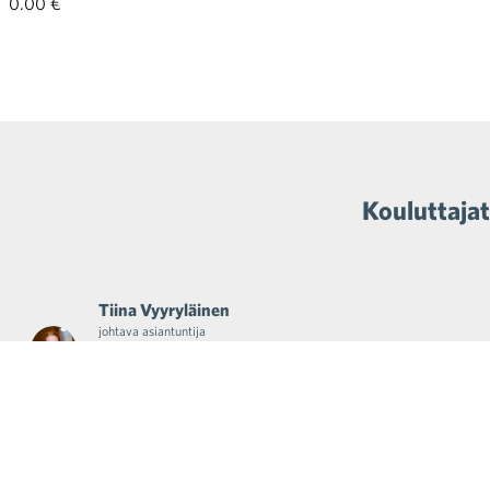
0.00 €
Kouluttajat
Tiina Vyyryläinen
johtava asiantuntija
Kaupan liitto
050 606 74