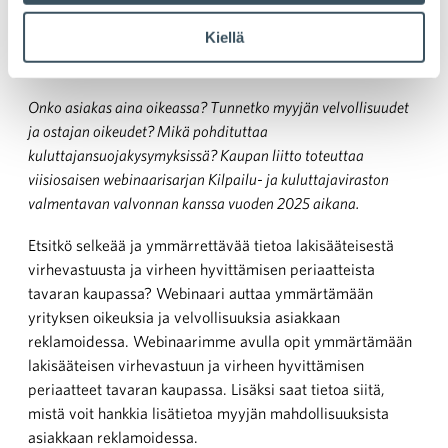
Kiellä
Aika:
15.5. klo 9:00 — 15.5. klo 9:45
Paikka:
Teams-webinaari
Onko asiakas aina oikeassa? Tunnetko myyjän velvollisuudet
ja ostajan oikeudet? Mikä pohdituttaa
kuluttajansuojakysymyksissä? Kaupan liitto toteuttaa
viisiosaisen webinaarisarjan Kilpailu- ja kuluttajaviraston
valmentavan valvonnan kanssa vuoden 2025 aikana.
Etsitkö selkeää ja ymmärrettävää tietoa lakisääteisestä
virhevastuusta ja virheen hyvittämisen periaatteista
tavaran kaupassa? Webinaari auttaa ymmärtämään
yrityksen oikeuksia ja velvollisuuksia asiakkaan
reklamoidessa. Webinaarimme avulla opit ymmärtämään
lakisääteisen virhevastuun ja virheen hyvittämisen
periaatteet tavaran kaupassa. Lisäksi saat tietoa siitä,
mistä voit hankkia lisätietoa myyjän mahdollisuuksista
asiakkaan reklamoidessa.