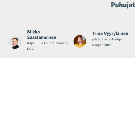
Puhujat
Mikko
Tiina Vyyryläinen
Saastamoinen
johtava asiantuntija
Kilpailu- ja kuluttajavirasto
Kaupan liitto
KKV
Ajankohtaiset uutiset
sähköpostiisi