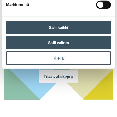
Markkinointi
Peruutusehdot
Salli kaikki
Salli valinta
Ajankohtaiset uutiset
sähköpostiisi
Kiellä
Tilaa uutiskirje »