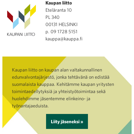
Kaupan liitto
Eteläranta 10
PL 340
00131 HELSINKI
p. 09 1728 5151
kauppa@kauppa.fi
Kaupan liitto on kaupan alan valtakunnallinen
edunvalvontajärjestö, jonka tehtävänä on edistää
suomalaista kauppaa. Kehitämme kaupan yritysten
toimintaedellytyksiä ja yhteistyötoimintaa sekä
huolehdimme jäsentemme elinkeino- ja
työnantajaeduista.
Liity jäseneksi »