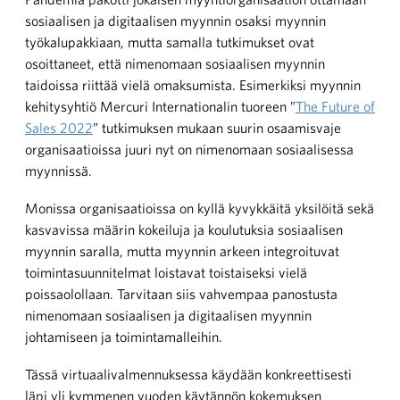
sosiaalisen ja digitaalisen myynnin osaksi myynnin
työkalupakkiaan, mutta samalla tutkimukset ovat
osoittaneet, että nimenomaan sosiaalisen myynnin
taidoissa riittää vielä omaksumista. Esimerkiksi myynnin
kehitysyhtiö Mercuri Internationalin tuoreen ”
The Future of
Sales 2022
” tutkimuksen mukaan suurin osaamisvaje
organisaatioissa juuri nyt on nimenomaan sosiaalisessa
myynnissä.
Monissa organisaatioissa on kyllä kyvykkäitä yksilöitä sekä
kasvavissa määrin kokeiluja ja koulutuksia sosiaalisen
myynnin saralla, mutta myynnin arkeen integroituvat
toimintasuunnitelmat loistavat toistaiseksi vielä
poissaolollaan. Tarvitaan siis vahvempaa panostusta
nimenomaan sosiaalisen ja digitaalisen myynnin
johtamiseen ja toimintamalleihin.
Tässä virtuaalivalmennuksessa käydään konkreettisesti
läpi yli kymmenen vuoden käytännön kokemuksen