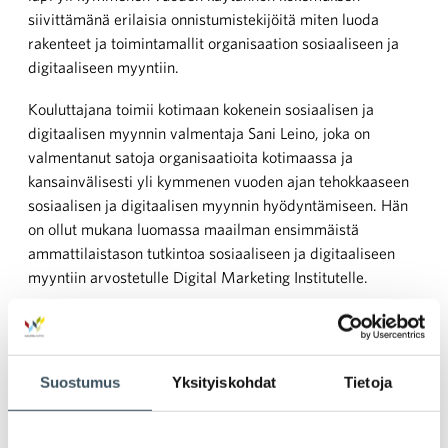
siivittämänä erilaisia onnistumistekijöitä miten luoda
rakenteet ja toimintamallit organisaation sosiaaliseen ja
digitaaliseen myyntiin.
Kouluttajana toimii kotimaan kokenein sosiaalisen ja
digitaalisen myynnin valmentaja Sani Leino, joka on
valmentanut satoja organisaatioita kotimaassa ja
kansainvälisesti yli kymmenen vuoden ajan tehokkaaseen
sosiaalisen ja digitaalisen myynnin hyödyntämiseen. Hän
on ollut mukana luomassa maailman ensimmäistä
ammattilaistason tutkintoa sosiaaliseen ja digitaaliseen
myyntiin arvostetulle Digital Marketing Institutelle.
Lämpimästi tervetuloa mukaan!
Saat valmennuksesta myös tallenteen ja
Suostumus
Yksityiskohdat
Tietoja
koulutusmateriaalit käyttöösi.
LUE LISÄÄ JA ILMOITTAUDU MUKAAN!