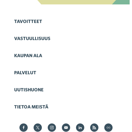
TAVOITTEET
VASTUULLISUUS
KAUPAN ALA
PALVELUT
UUTISHUONE
TIETOA MEISTÄ
Kauppa Facebookissa
Kauppa Twitterissä
Kauppa on Instagram
Kauppa YouTubesssa
Kauppa LinkedInissä
Kauppa on RSS
Kauppa
on Flickr