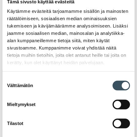
Tämä sivusto käyttää evästeitä
Käytämme evästeitä tarjoamamme sisällön ja mainosten
Lisätietoja:
räätälöimiseen, sosiaalisen median ominaisuuksien
tukemiseen ja kävijämäärämme analysoimiseen. Lisäksi
jaamme sosiaalisen median, mainosalan ja analytiikka-
alan kumppaneillemme tietoja siitä, miten käytät
Jaa:
sivustoamme. Kumppanimme voivat yhdistää näitä
tietoja muihin tietoihin, joita olet antanut heille tai joita on
kerätty, kun olet käyttänyt heidän palvelujaan.
Ilmoittaudu tästä »
Suostumuksen
Välttämätön
valinta
Viimeinen ilmoittautumispäivä
maanantai 29.5.23 klo 21:10
Mieltymykset
Viimeinen peruutuspäivä
Tilastot
keskiviikko 26.4.23 klo 0:00