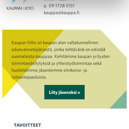
p. 09 1728 5151
kauppa@kauppa.fi
Kaupan liitto on kaupan alan valtakunnallinen
edunvalvontajärjestö, jonka tehtävänä on edistää
suomalaista kauppaa. Kehitämme kaupan yritysten
toimintaedellytyksiä ja yhteistyötoimintaa sekä
huolehdimme jäsentemme elinkeino- ja
työnantajaeduista.
Liity jäseneksi »
TAVOITTEET