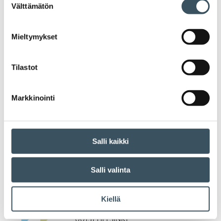
Välttämätön
valinta
Mieltymykset
Ajankohtaiset uutiset
sähköpostiisi
Tilastot
Markkinointi
Tilaa uutiskirje »
Salli kaikki
Salli valinta
Kaupan liitto
Eteläranta 10
Kiellä
PL 340
00131 HELSINKI