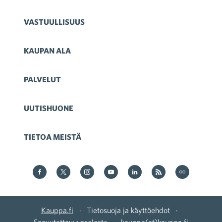
VASTUULLISUUS
KAUPAN ALA
PALVELUT
UUTISHUONE
TIETOA MEISTÄ
Kauppa Facebookissa
Kauppa Twitterissä
Kauppa on Instagram
Kauppa YouTubesssa
Kauppa LinkedInissä
Kauppa on RSS
Kauppa
on Flickr
Kauppa.fi
·
Tietosuoja ja käyttöehdot
·
Saavutettavuusseloste
·
kauppa(at)kauppa.fi