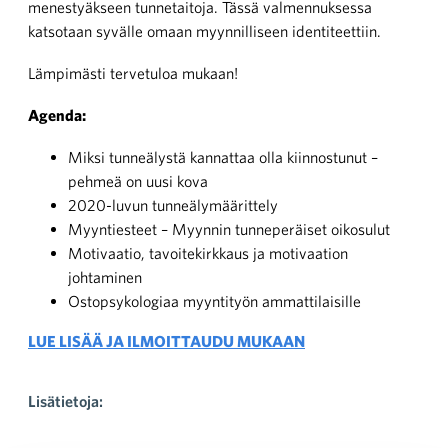
menestyäkseen tunnetaitoja. Tässä valmennuksessa
katsotaan syvälle omaan myynnilliseen identiteettiin.
Lämpimästi tervetuloa mukaan!
Agenda:
Miksi tunneälystä kannattaa olla kiinnostunut –
pehmeä on uusi kova
2020-luvun tunneälymäärittely
Myyntiesteet – Myynnin tunneperäiset oikosulut
Motivaatio, tavoitekirkkaus ja motivaation
johtaminen
Ostopsykologiaa myyntityön ammattilaisille
LUE LISÄÄ JA ILMOITTAUDU MUKAAN
Lisätietoja: