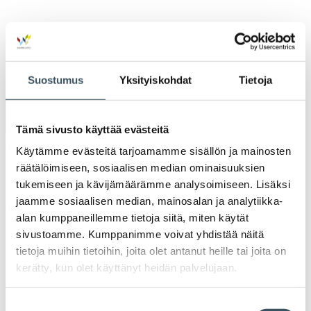
Jaa:
Suostumus
Yksityiskohdat
Tietoja
Ilmoittaudu tästä »
Tämä sivusto käyttää evästeitä
Viimeinen ilmoittautumispäivä
Käytämme evästeitä tarjoamamme sisällön ja mainosten
räätälöimiseen, sosiaalisen median ominaisuuksien
keskiviikko 10.5.23 klo 0:00
tukemiseen ja kävijämäärämme analysoimiseen. Lisäksi
jaamme sosiaalisen median, mainosalan ja analytiikka-
Peruutusehdot
alan kumppaneillemme tietoja siitä, miten käytät
Hinta
sivustoamme. Kumppanimme voivat yhdistää näitä
390.00 €
tietoja muihin tietoihin, joita olet antanut heille tai joita on
kerätty, kun olet käyttänyt heidän palvelujaan.
Suostumuksen