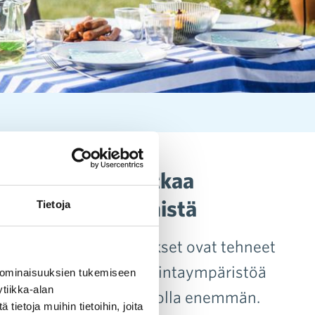
somekampanja jatkaa
vaatioista viestimistä
Tietoja
joita kaupan alan yritykset ovat tehneet
iden ja turvallista toimintaympäristöä
 ominaisuuksien tukemiseen
tiikka-alan
essä tekemällä voimme olla enemmän.
ietoja muihin tietoihin, joita