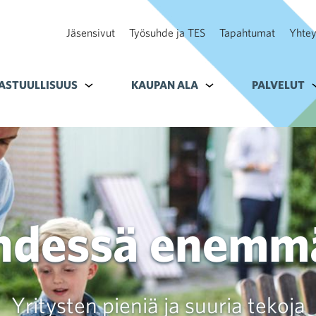
Jäsensivut
Työsuhde ja TES
Tapahtumat
Yhtey
ohteelle Tavoitteet
ASTUULLISUUS
Alavalikko kohteelle Vastuullisuus
KAUPAN ALA
Alavalikko kohteelle K
PALVELUT
A
hdessä enemm
Yritysten pieniä ja suuria tekoja