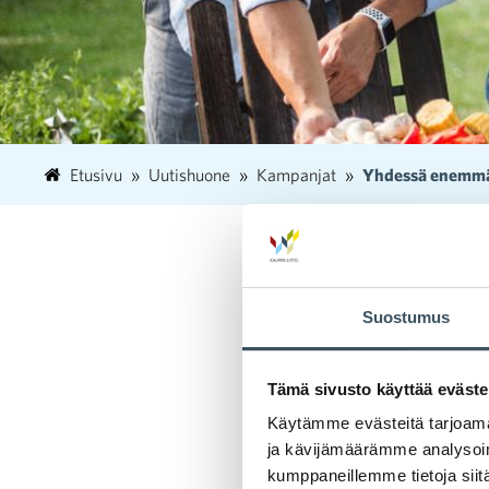
Etusivu
Uutishuone
Kampanjat
Yhdessä enemm
#Yhd
yrity
Suostumus
Nostamm
Tämä sivusto käyttää eväste
haastee
Käytämme evästeitä tarjoama
ja kävijämäärämme analysoim
rakent
kumppaneillemme tietoja siitä