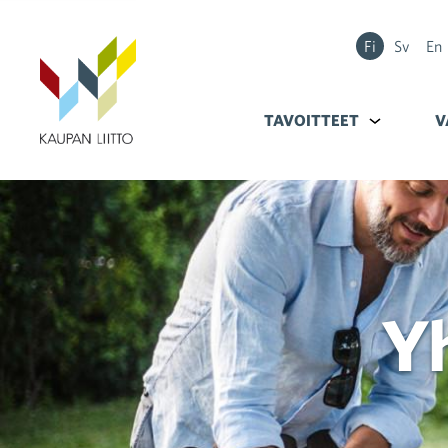
Fi
Sv
En
TAVOITTEET
Alavalikko k
V
Y