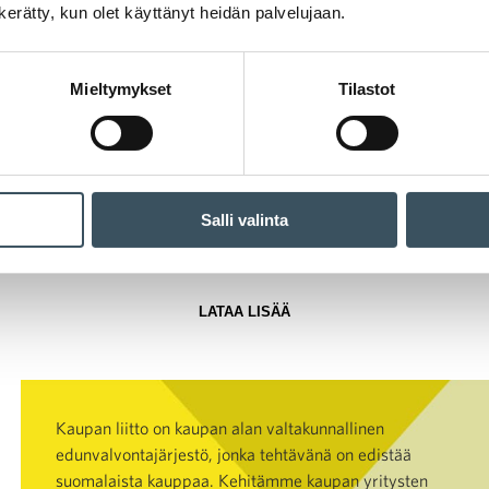
n kerätty, kun olet käyttänyt heidän palvelujaan.
 kampanjaamme Kaupan liiton
Facebook
-,
Tw
säEnemmän. Kampanjaviestimme kertovat 
Mieltymykset
Tilastot
aPalvelee ja #KauppaVälittää.
lautetta meille & kysy lisää!
Kaupan liiton v
Salli valinta
LATAA LISÄÄ
Kaupan liitto on kaupan alan valtakunnallinen
edunvalvontajärjestö, jonka tehtävänä on edistää
suomalaista kauppaa. Kehitämme kaupan yritysten