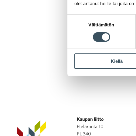
olet antanut heille tai joita o
Seuraa
Suostumuksen
#Yhdes
Välttämätön
valinta
#Kaupp
Anna pa
Kiellä
Kaupan liitto
Eteläranta 10
PL 340