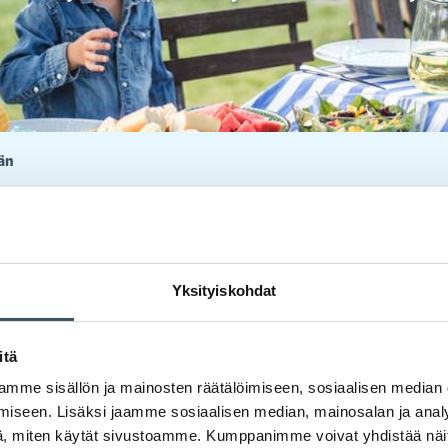
än
essäEnemmän! – Kaupan liiton 
sten positiivisista teoista ja inno
Yksityiskohdat
e esiin pieniä ja suuria positiivisia tekoja, 
itä
llisen korona-ajan aikana – välittäen, innovo
mme sisällön ja mainosten räätälöimiseen, sosiaalisen median
iseen. Lisäksi jaamme sosiaalisen median, mainosalan ja analy
aen. Samalla muistutamme siitä, miten yhd
, miten käytät sivustoamme. Kumppanimme voivat yhdistää näitä t