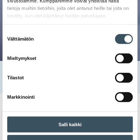
sivustoamme. Kumppanimme voivat yhdistää näitä
tietoja muihin tietoihin, joita olet antanut heille tai joita on
kerätty, kun olet käyttänyt heidän palvelujaan.
Suostumuksen
Välttämätön
valinta
Mieltymykset
Etusivu
Tapahtumat
Henkilöstön edustajat yrityksessä – käytännön opit
Tilastot
työnantajille
Markkinointi
Kauppa kouluttaa
luottamusmies
,
työsuojeluvaltuutettu
,
vaalit
Salli kaikki