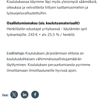
Koulutuksessa käymme läpi myös yleisimpiä säännöksiä,
oikeuksia ja velvoitteita liittyen luottamusmiehiin ja
työsuojeluvaltuutettuihin.
Osallistumismaksu (sis. koulutusmateriaalit)
Henkilöstön edustajat yrityksessä – käytännön opit
työnantajille: 243 € + alv 25,5 % / henkilö.
Lisätietoja:
Koulutuksen järjestämisen ehtona on
koulutuskohtaisen vähimmäisosallistujamäärän
täyttyminen. Koulutuksen peruuntumisesta pyrimme
ilmoittamaan ilmoittautuneille hyvissä ajoin.
Jaa: