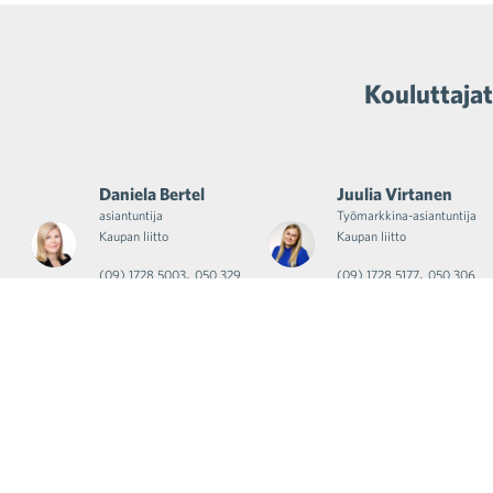
Kouluttajat
Daniela Bertel
Juulia Virtanen
asiantuntija
Työmarkkina-asiantuntija
Kaupan liitto
Kaupan liitto
,
,
(09) 1728 5003
050 329
(09) 1728 5177
050 306
1492
2984