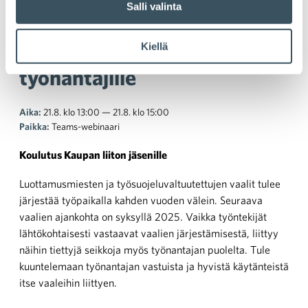
Salli valinta
Henkilöstön edustajat
yrityksessä – käytännön opit
Kiellä
työnantajille
Aika:
21.8. klo 13:00 — 21.8. klo 15:00
Paikka:
Teams-webinaari
Koulutus Kaupan liiton jäsenille
Luottamusmiesten ja työsuojeluvaltuutettujen vaalit tulee
järjestää työpaikalla kahden vuoden välein. Seuraava
vaalien ajankohta on syksyllä 2025. Vaikka työntekijät
lähtökohtaisesti vastaavat vaalien järjestämisestä, liittyy
näihin tiettyjä seikkoja myös työnantajan puolelta. Tule
kuuntelemaan työnantajan vastuista ja hyvistä käytänteistä
itse vaaleihin liittyen.