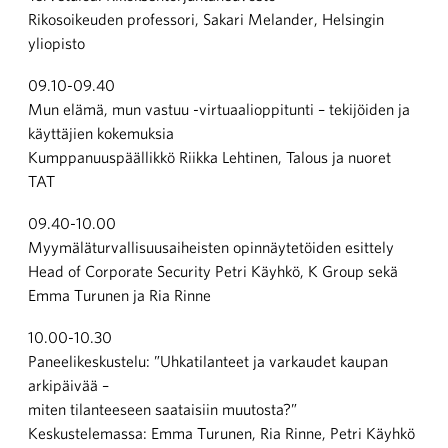
Rikosoikeuden professori, Sakari Melander, Helsingin
yliopisto
09.10-09.40
Mun elämä, mun vastuu -virtuaalioppitunti – tekijöiden ja
käyttäjien kokemuksia
Kumppanuuspäällikkö Riikka Lehtinen, Talous ja nuoret
TAT
09.40-10.00
Myymäläturvallisuusaiheisten opinnäytetöiden esittely
Head of Corporate Security Petri Käyhkö, K Group sekä
Emma Turunen ja Ria Rinne
10.00-10.30
Paneelikeskustelu: ”Uhkatilanteet ja varkaudet kaupan
arkipäivää –
miten tilanteeseen saataisiin muutosta?”
Keskustelemassa: Emma Turunen, Ria Rinne, Petri Käyhkö