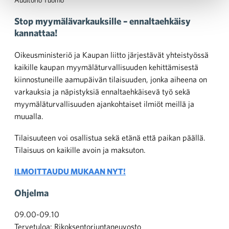
Auditorio Tuomo
Stop myymälävarkauksille – ennaltaehkäisy
kannattaa!
Oikeusministeriö ja Kaupan liitto järjestävät yhteistyössä
kaikille kaupan myymäläturvallisuuden kehittämisestä
kiinnostuneille aamupäivän tilaisuuden, jonka aiheena on
varkauksia ja näpistyksiä ennaltaehkäisevä työ sekä
myymäläturvallisuuden ajankohtaiset ilmiöt meillä ja
muualla.
Tilaisuuteen voi osallistua sekä etänä että paikan päällä.
Tilaisuus on kaikille avoin ja maksuton.
ILMOITTAUDU MUKAAN NYT!
Ohjelma
09.00-09.10
Tervetuloa: Rikoksentorjuntaneuvosto