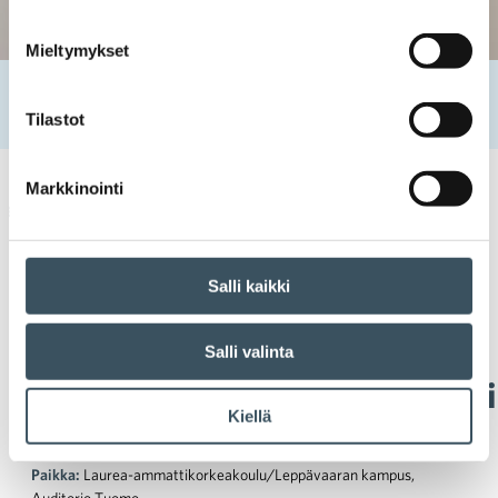
Mieltymykset
Etusivu
Tapahtumat
Kaupan myymäläturvallisuusseminaari
Tilastot
Markkinointi
Kaupan seminaari
myymäläturvallisuus
,
seminaari
,
turvallisuus
Salli kaikki
Kaupan
Salli valinta
myymäläturvallisuusseminaari
Kiellä
Aika:
27.10. klo 9:00 — 27.10. klo 12:00
Paikka:
Laurea-ammattikorkeakoulu/Leppävaaran kampus,