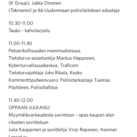
(K Group), Jukka Oinonen
(Tokmanni) ja Itä-Uudenmaan poliisilaitoksen edustaja
10.30-11.00
Tauko – kahvitarjoilu
11.00-11.40
Petosrikollisuuden monimuotoisuus
Tietoturva-asiantuntija Markus Happonen,
Kyberturvallisuuskeskus, Traficom
Tietoturvajohtaja Juho Rikala, Kesko
Kommenttipuheenvuoro: Poliisitarkastaja Tuomas
Pöyhönen, Poliisihallitus
11.40-12.00
OPPAAN JULKAISU:
Myymälävarkaudesta sovintoon – opas kaupan alan
rikosten sovitteluun
Julia Kauppinen ja sovittelija Virpi Roponen, Aseman
Lapset ry