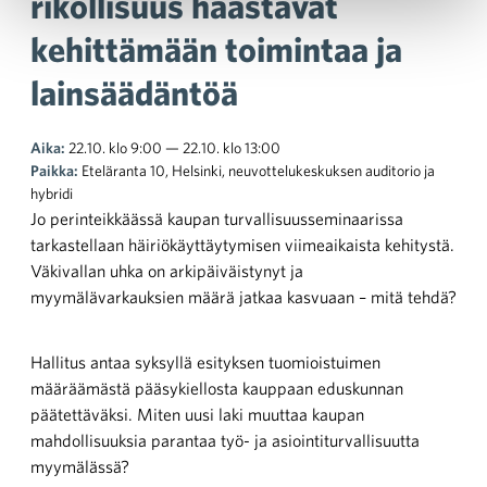
rikollisuus haastavat
kehittämään toimintaa ja
lainsäädäntöä
Aika:
22.10. klo 9:00 — 22.10. klo 13:00
Paikka:
Eteläranta 10, Helsinki, neuvottelukeskuksen auditorio ja
hybridi
Jo perinteikkäässä kaupan turvallisuusseminaarissa
tarkastellaan häiriökäyttäytymisen viimeaikaista kehitystä.
Väkivallan uhka on arkipäiväistynyt ja
myymälävarkauksien määrä jatkaa kasvuaan – mitä tehdä?
Hallitus antaa syksyllä esityksen tuomioistuimen
määräämästä pääsykiellosta kauppaan eduskunnan
päätettäväksi. Miten uusi laki muuttaa kaupan
mahdollisuuksia parantaa työ- ja asiointiturvallisuutta
myymälässä?