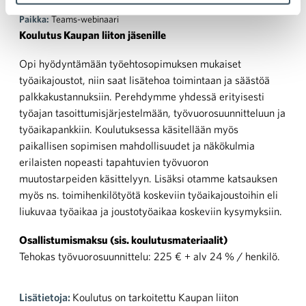
Aika:
19.4. klo 9:00 — 19.4. klo 11:00
Paikka:
Teams-webinaari
Koulutus Kaupan liiton jäsenille
Opi hyödyntämään työehtosopimuksen mukaiset
työaikajoustot, niin saat lisätehoa toimintaan ja säästöä
palkkakustannuksiin. Perehdymme yhdessä erityisesti
työajan tasoittumisjärjestelmään, työvuorosuunnitteluun ja
työaikapankkiin. Koulutuksessa käsitellään myös
paikallisen sopimisen mahdollisuudet ja näkökulmia
erilaisten nopeasti tapahtuvien työvuoron
muutostarpeiden käsittelyyn. Lisäksi otamme katsauksen
myös ns. toimihenkilötyötä koskeviin työaikajoustoihin eli
liukuvaa työaikaa ja joustotyöaikaa koskeviin kysymyksiin.
Osallistumismaksu (sis. koulutusmateriaalit)
Tehokas työvuorosuunnittelu: 225 € + alv 24 % / henkilö.
Lisätietoja:
Koulutus on tarkoitettu Kaupan liiton