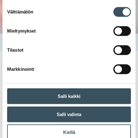
Suostumuksen
Välttämätön
valinta
Mieltymykset
Etusivu
Tapahtumat
Tehokas työvuorosuunnittelu
Tilastot
Kauppa kouluttaa
työaikapankki
,
työajan tasoittumisjärjestelmä
,
Markkinointi
työvuorosuunnittelu
Salli kaikki
Tehokas
Salli valinta
työvuorosuunnittelu
Kiellä