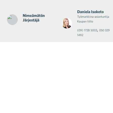
Daniela Isoketo
Nimeämätön
Työmarkkina-asiantuntija
Järjestäjä
Kaupan liitto
,
(09) 1728 5003
050 329
1492
Ajankohtaiset uutiset
sähköpostiisi
Tilaa uutiskirje »