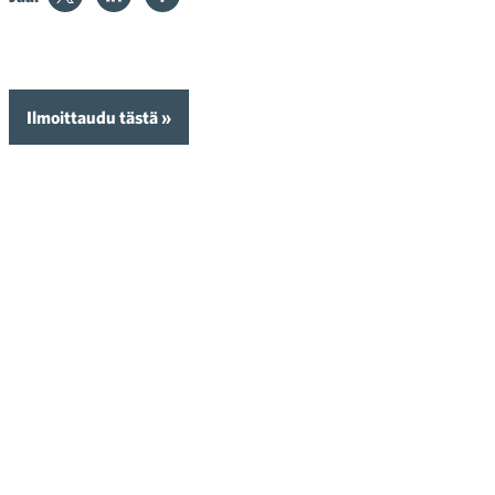
Ilmoittaudu tästä »
Viimeinen ilmoittautumispäivä
maanantai 2.11.26 klo 16:00
Viimeinen peruutuspäivä
maanantai 26.10.26 klo 0:00
Peruutusehdot
Hinta
206.00 €