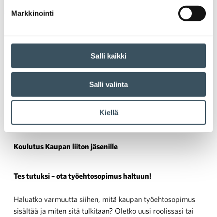
Kauppa kouluttaa
Kaupan työehtosopimus
,
perhevapaa
,
sairauspoissaolo
Markkinointi
Salli kaikki
Tes tutuksi – Poissaolot (osa
Salli valinta
3)
Kiellä
Aika:
3.11. klo 9:00 — 3.11. klo 10:00
Paikka:
Teams-webinaari
Koulutus Kaupan liiton jäsenille
Tes tutuksi – ota työehtosopimus haltuun!
Haluatko varmuutta siihen, mitä kaupan työehtosopimus
sisältää ja miten sitä tulkitaan? Oletko uusi roolissasi tai