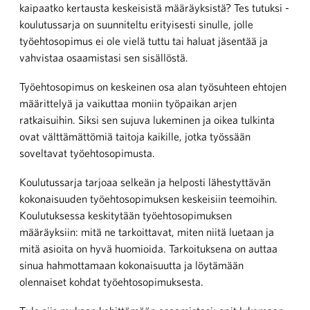
kaipaatko kertausta keskeisistä määräyksistä? Tes tutuksi -
koulutussarja on suunniteltu erityisesti sinulle, jolle
työehtosopimus ei ole vielä tuttu tai haluat jäsentää ja
vahvistaa osaamistasi sen sisällöstä.
Työehtosopimus on keskeinen osa alan työsuhteen ehtojen
määrittelyä ja vaikuttaa moniin työpaikan arjen
ratkaisuihin. Siksi sen sujuva lukeminen ja oikea tulkinta
ovat välttämättömiä taitoja kaikille, jotka työssään
soveltavat työehtosopimusta.
Koulutussarja tarjoaa selkeän ja helposti lähestyttävän
kokonaisuuden työehtosopimuksen keskeisiin teemoihin.
Koulutuksessa keskitytään työehtosopimuksen
määräyksiin: mitä ne tarkoittavat, miten niitä luetaan ja
mitä asioita on hyvä huomioida. Tarkoituksena on auttaa
sinua hahmottamaan kokonaisuutta ja löytämään
olennaiset kohdat työehtosopimuksesta.