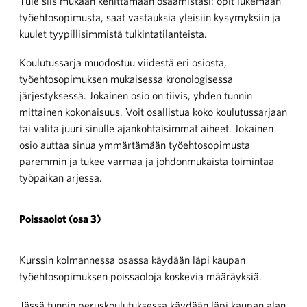
Tule siis mukaan kehittämään osaamistasi: opit lukemaan
työehtosopimusta, saat vastauksia yleisiin kysymyksiin ja
kuulet tyypillisimmistä tulkintatilanteista.
Koulutussarja muodostuu viidestä eri osiosta,
työehtosopimuksen mukaisessa kronologisessa
järjestyksessä. Jokainen osio on tiivis, yhden tunnin
mittainen kokonaisuus. Voit osallistua koko koulutussarjaan
tai valita juuri sinulle ajankohtaisimmat aiheet. Jokainen
osio auttaa sinua ymmärtämään työehtosopimusta
paremmin ja tukee varmaa ja johdonmukaista toimintaa
työpaikan arjessa.
Poissaolot (osa 3)
Kurssin kolmannessa osassa käydään läpi kaupan
työehtosopimuksen poissaoloja koskevia määräyksiä.
Tässä tunnin peruskoulutuksessa käydään läpi kaupan alan