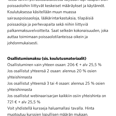
poissaoloihin liittyvät keskeiset määräykset ja käytännöt.
Koulutuksessa käsitellään muun muassa
sairauspoissaoloja, lääkärintarkastuksia, tilapäisiä
poissaoloja ja perhevapaita sekä niihin liittyviä
palkanmaksuvelvoitteita. Saat selkeän kokonaisuuden, joka
auttaa toimimaan poissaolotilanteissa oikein ja
johdonmukaisesti.
Osallistumismaksu (sis. koulutusmateriaalit)
Osallistuminen vain yhteen osaan: 206 € + alv 25,5 %
Jos osallistut yhteensä 2 osaan: alennus 20 % osien
yhteishinnasta
Jos osallistut yhteensä 3 tai 4 osaan: alennus 25 % osien
yhteishinnasta
Jos osallistut webinaarisarjan kaikkiin osiin yhteishinta on
721 € + alv 25,5 %
Voit yhdistellä kursseja haluamallasi tavalla. Hinta
muotoutuu kurssien lopullisen määrän mukaan.