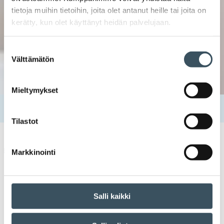
tietoja muihin tietoihin, joita olet antanut heille tai joita on
kerätty, kun olet käyttänyt heidän palvelujaan.
Suostumuksen
Välttämätön
valinta
Mieltymykset
Etusivu
Tapahtumat
Työ ilman tuloksia – mikä avuksi?
Tilastot
Kauppa kouluttaa
alisuoriutuminen
Markkinointi
Salli kaikki
Työ ilman tuloksia – mikä