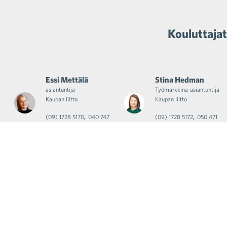
Kouluttajat
Essi Mettälä
Stina Hedman
asiantuntija
Työmarkkina-asiantuntija
Kaupan liitto
Kaupan liitto
,
,
(09) 1728 5170
040 747
(09) 1728 5172
050 471
4255
4243
Ajankohtaiset uutiset