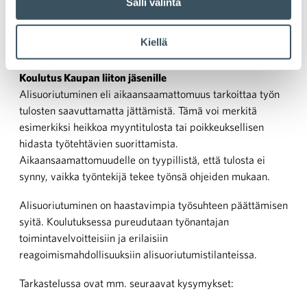
Salli valinta
avuksi?
Kiellä
Aika:
18.9. klo 10:00 — 18.9. klo 12:00
Paikka:
Teams-webinaari
Koulutus Kaupan liiton jäsenille
Alisuoriutuminen eli aikaansaamattomuus tarkoittaa työn
tulosten saavuttamatta jättämistä. Tämä voi merkitä
esimerkiksi heikkoa myyntitulosta tai poikkeuksellisen
hidasta työtehtävien suorittamista.
Aikaansaamattomuudelle on tyypillistä, että tulosta ei
synny, vaikka työntekijä tekee työnsä ohjeiden mukaan.
Alisuoriutuminen on haastavimpia työsuhteen päättämisen
syitä. Koulutuksessa pureudutaan työnantajan
toimintavelvoitteisiin ja erilaisiin
reagoimismahdollisuuksiin alisuoriutumistilanteissa.
Tarkastelussa ovat mm. seuraavat kysymykset: