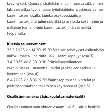
kysymyksiä. Osiossa käsitellään muun muassa sitä, miten
laki velvoittaa työnantajaa työntekijöiden psykososiaalisen
kuormituksen osalta, kuinka psykososiaalisia
kuormitustekijöitä tulee selvittää ja arvioida sekä miten ja
millaisin toimenpitein kuormitustekijöitä voi hallita
työpaikalla.
Kurssin seuraavat osat
25.3.2025 klo 14.30–15.30 Sisäiset selvitykset esihenkilön
näkökulmasta – häirintä- ja kiusaamisepäilyt (osa 3)
3.4.2025 klo 8.30–9.30 Erimielisyystilanteen
eskaloituessa – neuvottelutaidot ja yhteisen ratkaisun
löytäminen (osa 4)
8.4.2025 klo 8.30–9.30 Päättösopimusneuvottelut ja
päättösopimuksen tekeminen käytännössä (osa 5)
Osallistumismaksut (sis. koulutusmateriaalit)
Osallistuminen vain yhteen osaan: 160 € + alv / henkilö