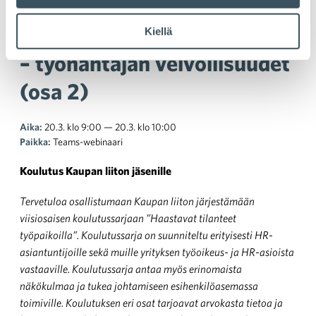
Työntekijöiden
psykososiaalinen kuormitus
Kiellä
– työnantajan velvollisuudet
(osa 2)
Aika:
20.3. klo 9:00 — 20.3. klo 10:00
Paikka:
Teams-webinaari
Koulutus Kaupan liiton jäsenille
Tervetuloa osallistumaan Kaupan liiton järjestämään
viisiosaisen koulutussarjaan ”Haastavat tilanteet
työpaikoilla”. Koulutussarja on suunniteltu erityisesti HR-
asiantuntijoille sekä muille yrityksen työoikeus- ja HR-asioista
vastaaville. Koulutussarja antaa myös erinomaista
näkökulmaa ja tukea johtamiseen esihenkilöasemassa
toimiville. Koulutuksen eri osat tarjoavat arvokasta tietoa ja