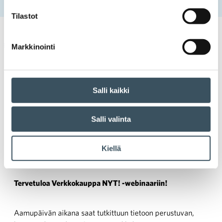
Etusivu
Tapahtumat
Verkkokauppa NYT! -webinaari
Tilastot
Kaupan seminaari
verkkokaupan kehitys
,
verkkokauppa
Markkinointi
Salli kaikki
Verkkokauppa NYT! -
Salli valinta
webinaari
Kiellä
Aika:
18.3. klo 9:00 — 18.3. klo 11:00
Paikka:
Webinaari
Tervetuloa Verkkokauppa NYT! -webinaariin!
Aamupäivän aikana saat tutkittuun tietoon perustuvan,