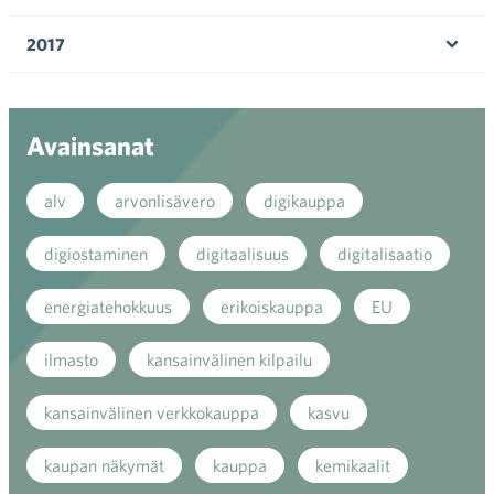
Ava
valik
2017
Ava
valik
Avainsanat
alv
arvonlisävero
digikauppa
digiostaminen
digitaalisuus
digitalisaatio
energiatehokkuus
erikoiskauppa
EU
ilmasto
kansainvälinen kilpailu
kansainvälinen verkkokauppa
kasvu
kaupan näkymät
kauppa
kemikaalit