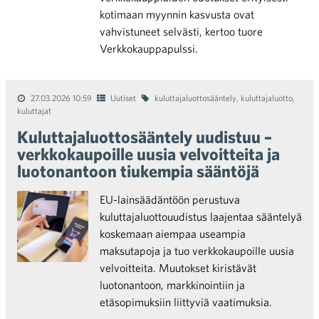
kotimaan myynnin kasvusta ovat
vahvistuneet selvästi, kertoo tuore
Verkkokauppapulssi.
27.03.2026 10:59
Uutiset
kuluttajaluottosääntely
,
kuluttajaluotto
,
kuluttajat
Kuluttajaluottosääntely uudistuu –
verkkokaupoille uusia velvoitteita ja
luotonantoon tiukempia sääntöjä
EU-lainsäädäntöön perustuva
kuluttajaluottouudistus laajentaa sääntelyä
koskemaan aiempaa useampia
maksutapoja ja tuo verkkokaupoille uusia
velvoitteita. Muutokset kiristävät
luotonantoon, markkinointiin ja
etäsopimuksiin liittyviä vaatimuksia.