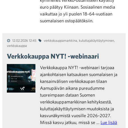
kymmenes verkko-ostamiseen käytetty
euro päätyy Kiinaan. Sosiaalinen media
vaikuttaa jo yli puolen 18–64-vuotiaan
suomalaisen ostopäätöksiin.
12.02.2026 12:45
verkkokauppamarkkina
,
kuluttajakäyttäytyminen
,
verkkokauppa
Verkkokauppa NYT! -webinaari
Verkkokauppa NYT! -webinaari tarjoaa
ajankohtaisen katsauksen suomalaisen ja
kansainvälisen verkkokaupan tilaan
Aamupäivän aikana pureudumme
tuoreimpaan dataan Suomen
verkkokauppamarkkinan kehityksestä,
kuluttajakäyttäytymisen muutoksista ja
kasvunäkymistä vuosille 2026–2027.
Missä kasvu jatkuu, missä se …
Lue lisää