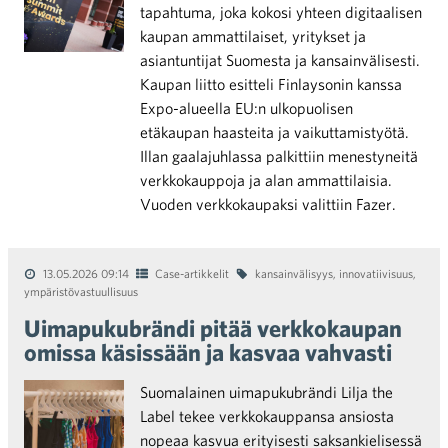
tapahtuma, joka kokosi yhteen digitaalisen
kaupan ammattilaiset, yritykset ja
asiantuntijat Suomesta ja kansainvälisesti.
Kaupan liitto esitteli Finlaysonin kanssa
Expo-alueella EU:n ulkopuolisen
etäkaupan haasteita ja vaikuttamistyötä.
Illan gaalajuhlassa palkittiin menestyneitä
verkkokauppoja ja alan ammattilaisia.
Vuoden verkkokaupaksi valittiin Fazer.
13.05.2026 09:14
Case-artikkelit
kansainvälisyys
,
innovatiivisuus
,
ympäristövastuullisuus
Uimapukubrändi pitää verkkokaupan
omissa käsissään ja kasvaa vahvasti
Suomalainen uimapukubrändi Lilja the
Label tekee verkkokauppansa ansiosta
nopeaa kasvua erityisesti saksankielisessä