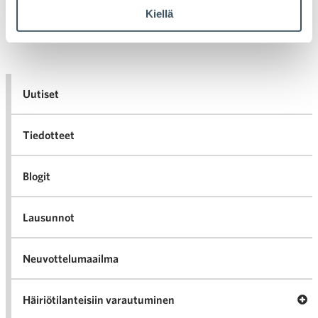
Artikkelien selaus
Kiellä
Uutiset
Tiedotteet
Blogit
Lausunnot
Neuvottelumaailma
Av
Häiriötilanteisiin varautuminen
Häir