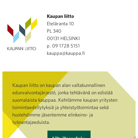
Kaupan liitto
Eteläranta 10
PL 340
00131 HELSINKI
p. 09 1728 5151
kauppa@kauppa.fi
Kaupan liitto on kaupan alan valtakunnallinen
edunvalvontajärjestö, jonka tehtävänä on edistää
suomalaista kauppaa. Kehitämme kaupan yritysten
toimintaedellytyksiä ja yhteistyötoimintaa sekä
huolehdimme jäsentemme elinkeino- ja
työnantajaeduista.