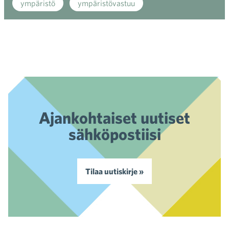
ympäristö
ympäristövastuu
Ajankohtaiset uutiset
sähköpostiisi
Tilaa uutiskirje »