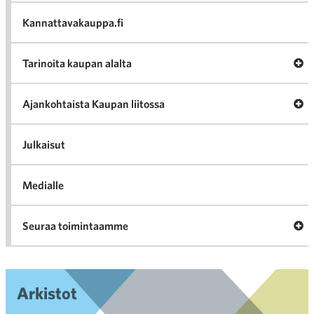
va
Kannattavakauppa.fi
A
Tarinoita kaupan alalta
val
Tari
ka
Ava
Ajankohtaista Kaupan liitossa
al
Ajan
K
l
Julkaisut
Medialle
Ava
Seuraa toimintaamme
toi
Arkistot