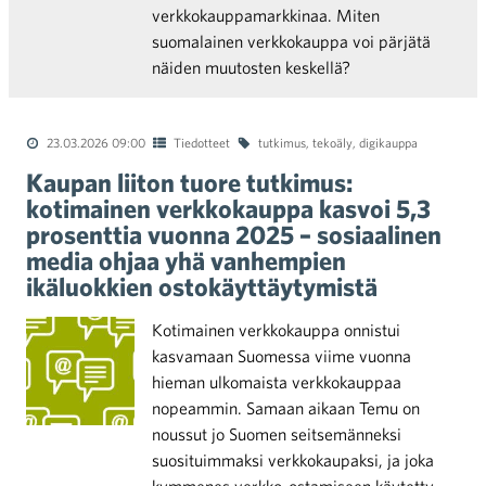
verkkokauppamarkkinaa. Miten
suomalainen verkkokauppa voi pärjätä
näiden muutosten keskellä?
23.03.2026 09:00
Tiedotteet
tutkimus
,
tekoäly
,
digikauppa
Kaupan liiton tuore tutkimus:
kotimainen verkkokauppa kasvoi 5,3
prosenttia vuonna 2025 – sosiaalinen
media ohjaa yhä vanhempien
ikäluokkien ostokäyttäytymistä
Kotimainen verkkokauppa onnistui
kasvamaan Suomessa viime vuonna
hieman ulkomaista verkkokauppaa
nopeammin. Samaan aikaan Temu on
noussut jo Suomen seitsemänneksi
suosituimmaksi verkkokaupaksi, ja joka