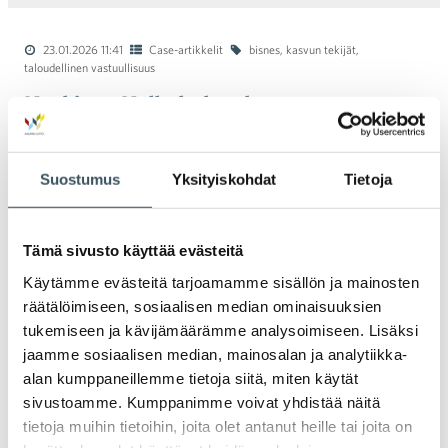
23.01.2026 11:41
Case-artikkelit
bisnes
,
kasvun tekijät
,
taloudellinen vastuullisuus
Keskisen Kello hakee kasvua
digitaalisuuden, palvelun ja nopeuden
avulla
Suostumus
Yksityiskohdat
Tietoja
Keskisen Kello on viime vuosina
menestynyt kello- ja korumarkkinalla
hyödyntämällä digitaalisuutta ja
Tämä sivusto käyttää evästeitä
verkkokauppaa. Tarkkaan valikoidut
Käytämme evästeitä tarjoamamme sisällön ja mainosten
tuotteet, kehittyvä omien merkkien
räätälöimiseen, sosiaalisen median ominaisuuksien
valikoima ja Tuurin Kyläkaupan myymälän
tukemiseen ja kävijämäärämme analysoimiseen. Lisäksi
yhteydessä oleva keskusvarasto tukevat
jaamme sosiaalisen median, mainosalan ja analytiikka-
nopeita toimituksia. Yritys tavoittelee
alan kumppaneillemme tietoja siitä, miten käytät
tulevaisuudessa entistä nopeampia
sivustoamme. Kumppanimme voivat yhdistää näitä
toimituksia kaupungeissa ja laajentumista
tietoja muihin tietoihin, joita olet antanut heille tai joita on
EU-alueella, erityisesti Skandinaviassa.