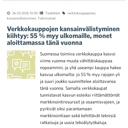
26.03.2026 10:00
Tiedotteet
verkkokauppapulssi
,
kansainvälistyminen
,
Tutkimukset
Verkkokauppojen kansainvälistyminen
kiihtyy: 55 % myy ulkomaille, monet
aloittamassa tänä vuonna
Suomessa toimiva verkkokauppa kasvoi
viime vuonna muuta vähittäiskauppaa
nopeammin, ja yhä useampi kauppa hakee
kasvua ulkomailta: jo 55 % myy rajojen yli
ja suuri joukko suunnittelee aloittavansa
tänä vuonna. Samalla verkkokaupat
tunnistavat kasvun esteiksi riittämättömät
markkinointiresurssit ja osaamisvajeen, ja
pyrkivät siksi parantamaan
markkinointiaan sekä kehittävät teknisiä
ratkaisuja ja uusia tekoälytyökaluja.