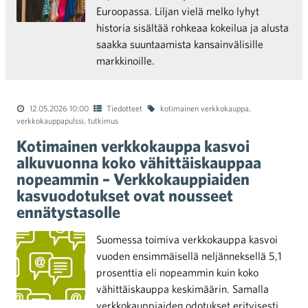
Euroopassa. Liljan vielä melko lyhyt
historia sisältää rohkeaa kokeilua ja alusta
saakka suuntaamista kansainvälisille
markkinoille.
12.05.2026 10:00
Tiedotteet
kotimainen verkkokauppa
,
verkkokauppapulssi
,
tutkimus
Kotimainen verkkokauppa kasvoi
alkuvuonna koko vähittäiskauppaa
nopeammin – Verkkokauppiaiden
kasvuodotukset ovat nousseet
ennätystasolle
Suomessa toimiva verkkokauppa kasvoi
vuoden ensimmäisellä neljänneksellä 5,1
prosenttia eli nopeammin kuin koko
vähittäiskauppa keskimäärin. Samalla
verkkokauppiaiden odotukset erityisesti