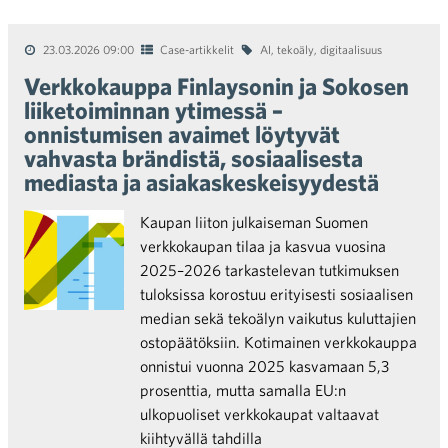
23.03.2026 09:00
Case-artikkelit
AI
,
tekoäly
,
digitaalisuus
Verkkokauppa Finlaysonin ja Sokosen
liiketoiminnan ytimessä –
onnistumisen avaimet löytyvät
vahvasta brändistä, sosiaalisesta
mediasta ja asiakaskeskeisyydestä
Kaupan liiton julkaiseman Suomen
verkkokaupan tilaa ja kasvua vuosina
2025–2026 tarkastelevan tutkimuksen
tuloksissa korostuu erityisesti sosiaalisen
median sekä tekoälyn vaikutus kuluttajien
ostopäätöksiin. Kotimainen verkkokauppa
onnistui vuonna 2025 kasvamaan 5,3
prosenttia, mutta samalla EU:n
ulkopuoliset verkkokaupat valtaavat
kiihtyvällä tahdilla