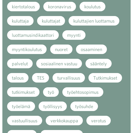
kiertotalous
koronavirus
koulutus
kuluttaja
kuluttajat
kuluttajien luottamus
luottamusindikaattori
myynti
myyntikoulutus
nuoret
osaaminen
palvelut
sosiaalinen vastuu
sääntely
talous
TES
turvallisuus
Tutkimukset
tutkimukset
työ
työehtosopimus
työelämä
työllisyys
työsuhde
vastuullisuus
verkkokauppa
verotus