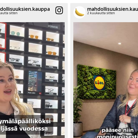
dollisuuksien.kauppa
mahdollisuuksien.ka
autta sitten
2 kuukautta sitten