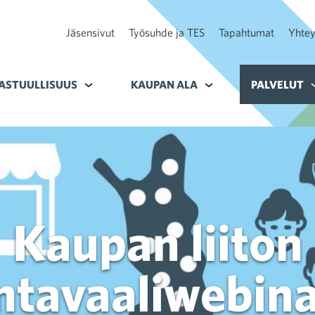
Jäsensivut
Työsuhde ja TES
Tapahtumat
Yhtey
ohteelle Tavoitteet
ASTUULLISUUS
Alavalikko kohteelle Vastuullisuus
KAUPAN ALA
Alavalikko kohteelle K
PALVELUT
A
Kaupan liiton
ntavaaliwebina