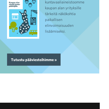
kuntavaaliaineistoomme
kaupan alan yrityksille
tärkeitä näkökohtia
paikallisen
elinvoimaisuuden
lisäämiseksi.
Tutustu pääviesteihimme »