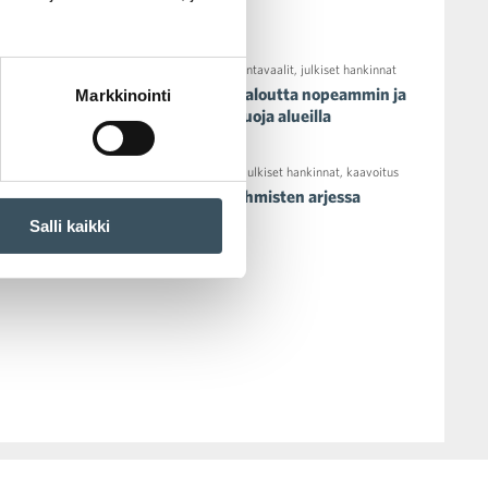
ja kansainvälistymiseen
04.05.2021 09:59
arvonlisä
,
kuntavaalit
,
julkiset hankinnat
Kauppa kasvaa koko kansantaloutta nopeammin ja
Markkinointi
on merkittävä hyvinvoinnin luoja alueilla
22.04.2021 08:56
kuntavaalit
,
julkiset hankinnat
,
kaavoitus
Kauppa ja kunnat – mukana ihmisten arjessa
Salli kaikki