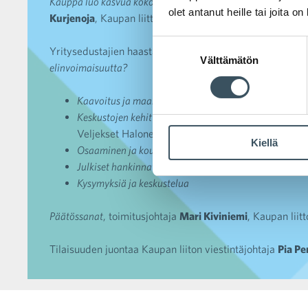
Kauppa luo kasvua koko Suomessa
, selvityksen tulokset,
olet antanut heille tai joita o
Kurjenoja
, Kaupan liitto
Suostumuksen
Yritysedustajien haastattelut:
Millä keinoin kuntapäättäjä 
Välttämätön
valinta
elinvoimaisuutta?
Kaavoitus ja maankäyttö
, johtaja
Jari Alanen
, Kesk
Keskustojen kehittäminen ja elinvoimaisuus
, toimitu
Veljekset Halonen Oy
Kiellä
Osaaminen ja koulutus
, kehityspäällikkö
Minnastina
Julkiset hankinnat
, johtaja
Mika Eskola
, Ramirent F
Kysymyksiä ja keskustelua
Päätössanat
, toimitusjohtaja
Mari Kiviniemi
, Kaupan liitt
Tilaisuuden juontaa Kaupan liiton viestintäjohtaja
Pia P