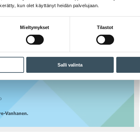
 pääekonomisti
Jaana
n kerätty, kun olet käyttänyt heidän palvelujaan.
voi edistää alueellista
Mieltymykset
Tilastot
o Oyj
sjohtaja
Pekka Halonen
,
Salli valinta
 Miettinen
, SOK
inland Oy
o
ere-Vanhanen.