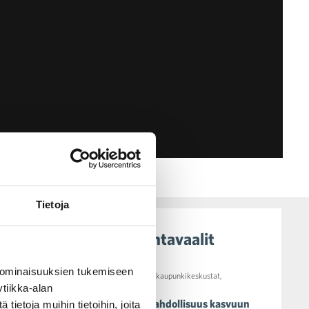
Tietoja
Ajankohtaista #kuntavaalit
 ominaisuuksien tukemiseen
06.05.2021 08:49
kuntavaalit
,
kaupunkikeskustat
,
tiikka-alan
erikoiskauppa
Annetaan erikoiskaupoille mahdollisuus kasvuun
ietoja muihin tietoihin, joita