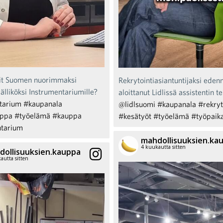
it Suomen nuorimmaksi
Rekrytointiasiantuntijaksi eden
liköksi Instrumentariumille?
aloittanut Lidlissä assistentin t
tarium
#kaupanala
@lidlsuomi
#kaupanala
#rekryt
uppa
#työelämä
#kauppa
#kesätyöt
#työelämä
#työpaik
tarium
mahdollisuuksien.ka
4 kuukautta sitten
dollisuuksien.kauppa
autta sitten