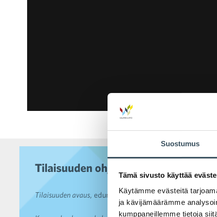
Suostumus
Tilaisuuden ohjelma
Tämä sivusto käyttää eväste
Käytämme evästeitä tarjoama
Tilaisuuden avaus
, edunvalvontajohtaja
Simo Hiilamo
, Ka
ja kävijämäärämme analysoim
kumppaneillemme tietoja siitä