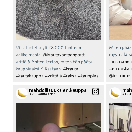
Miten pääs
Viisi tuotetta yli 28 000 tuotteen
myymäläpääl
valikoimasta.
@krautavantaanportti
#instrumen
yrittäjä Antton kertoo, miten hän päätyi
#erikoiska
kauppiaaksi K-Rautaan.
#krauta
@instrumen
#rautakauppa
#yrittäjä
#raksa
#kauppias
mah
mahdollisuuksien.kauppa
3 kuuk
3 kuukautta sitten