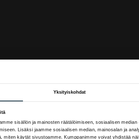
Yksityiskohdat
itä
mme sisällön ja mainosten räätälöimiseen, sosiaalisen median
upan liitto
iseen. Lisäksi jaamme sosiaalisen median, mainosalan ja analy
, miten käytät sivustoamme. Kumppanimme voivat yhdistää näitä t