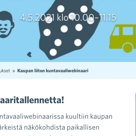
4.5.2021 klo 10.00–11.15
ukset
Kaupan liiton kuntavaaliwebinaari
aritallennetta!
untavaaliwebinaarissa kuultiin kaupan
tärkeistä näkökohdista paikallisen