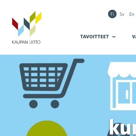
Fi
Sv
En
TAVOITTEET
Alavalikko k
V
ku