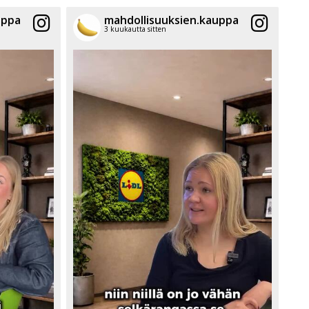
uppa
mahdollisuuksien.kauppa
3 kuukautta sitten