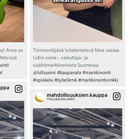
nyt Anna on
Tiiminvetäjänä työskentelevä Nina vastaa
ehtävissä
Lidlin some-, vaikuttaja- ja
ointi
sisältömarkkinoinista Suomessa.
at
@lidlsuomi
#kaupanala
#markkinointi
#opiskelu
#työelämä
#markkinointivinkki
uppa
mahdollisuuksien.kauppa
4 kuukautta sitten