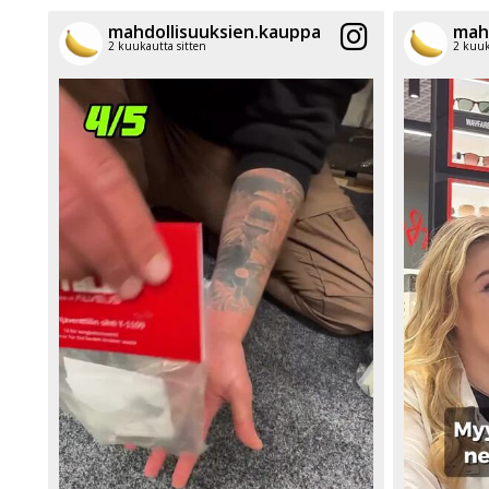
mahdollisuuksien.kauppa
mah
2 kuukautta sitten
2 kuuk