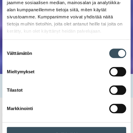
jaamme sosiaalisen median, mainosalan ja analytiikka-
alan kumppaneillemme tietoja siitä, miten käytät
sivustoamme. Kumppanimme voivat yhdistää näitä
tietoja muihin tietoihin, joita olet antanut heille tai joita on
kerätty, kun olet käyttänyt heidän palvelujaan.
Suostumuksen
Välttämätön
valinta
Mieltymykset
Etusivu
Tapahtumat
Kolme kovaa K:ta: Kontaktointi – Kohtaaminen – Klousaus
Tilastot
Markkinointi
Myyntikoulutukset
myyntikoulutus
,
myyntiosaaminen
,
myyntityö