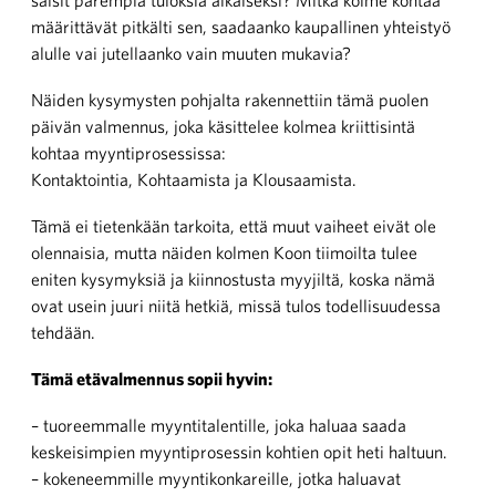
määrittävät pitkälti sen, saadaanko kaupallinen yhteistyö
alulle vai jutellaanko vain muuten mukavia?
Näiden kysymysten pohjalta rakennettiin tämä puolen
päivän valmennus, joka käsittelee kolmea kriittisintä
kohtaa myyntiprosessissa:
Kontaktointia, Kohtaamista ja Klousaamista.
Tämä ei tietenkään tarkoita, että muut vaiheet eivät ole
olennaisia, mutta näiden kolmen Koon tiimoilta tulee
eniten kysymyksiä ja kiinnostusta myyjiltä, koska nämä
ovat usein juuri niitä hetkiä, missä tulos todellisuudessa
tehdään.
Tämä etävalmennus sopii hyvin:
– tuoreemmalle myyntitalentille, joka haluaa saada
keskeisimpien myyntiprosessin kohtien opit heti haltuun.
– kokeneemmille myyntikonkareille, jotka haluavat