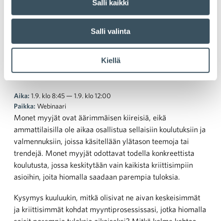
Salli kaikki
Kolme kovaa K:ta:
Salli valinta
Kontaktointi – Kohtaaminen
Kiellä
– Klousaus
Aika:
1.9. klo 8:45 — 1.9. klo 12:00
Paikka:
Webinaari
Monet myyjät ovat äärimmäisen kiireisiä, eikä
ammattilaisilla ole aikaa osallistua sellaisiin koulutuksiin ja
valmennuksiin, joissa käsitellään ylätason teemoja tai
trendejä. Monet myyjät odottavat todella konkreettista
koulutusta, jossa keskitytään vain kaikista kriittisimpiin
asioihin, joita hiomalla saadaan parempia tuloksia.
Kysymys kuuluukin, mitkä olisivat ne aivan keskeisimmät
ja kriittisimmät kohdat myyntiprosessissasi, jotka hiomalla
saisit parempia tuloksia aikaiseksi? Mitkä kolme kohtaa