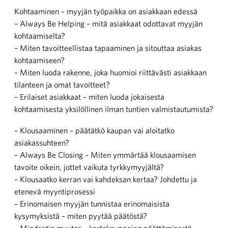
Kohtaaminen – myyjän työpaikka on asiakkaan edessä
– Always Be Helping – mitä asiakkaat odottavat myyjän
kohtaamiselta?
– Miten tavoitteellistaa tapaaminen ja sitouttaa asiakas
kohtaamiseen?
– Miten luoda rakenne, joka huomioi riittävästi asiakkaan
tilanteen ja omat tavoitteet?
– Erilaiset asiakkaat – miten luoda jokaisesta
kohtaamisesta yksilöllinen ilman tuntien valmistautumista?
– Klousaaminen – päätätkö kaupan vai aloitatko
asiakassuhteen?
– Always Be Closing – Miten ymmärtää klousaamisen
tavoite oikein, jottet vaikuta tyrkkymyyjältä?
– Klousaatko kerran vai kahdeksan kertaa? Johdettu ja
etenevä myyntiprosessi
– Erinomaisen myyjän tunnistaa erinomaisista
kysymyksistä – miten pyytää päätöstä?