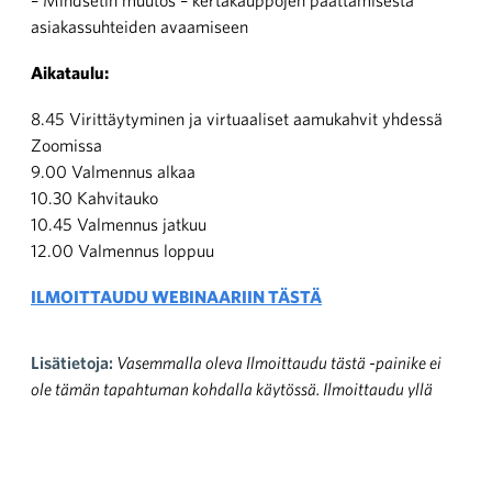
– Mindsetin muutos – kertakauppojen päättämisestä
asiakassuhteiden avaamiseen
Aikataulu:
8.45 Virittäytyminen ja virtuaaliset aamukahvit yhdessä
Zoomissa
9.00 Valmennus alkaa
10.30 Kahvitauko
10.45 Valmennus jatkuu
12.00 Valmennus loppuu
ILMOITTAUDU WEBINAARIIN TÄSTÄ
Lisätietoja:
Vasemmalla oleva Ilmoittaudu tästä -painike ei
ole tämän tapahtuman kohdalla käytössä. Ilmoittaudu yllä
olevan linkin kautta!