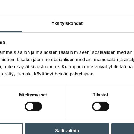
Yksityiskohdat
itä
mme sisällön ja mainosten räätälöimiseen, sosiaalisen median
iseen. Lisäksi jaamme sosiaalisen median, mainosalan ja analy
, miten käytät sivustoamme. Kumppanimme voivat yhdistää näitä t
n kerätty, kun olet käyttänyt heidän palvelujaan.
Mieltymykset
Tilastot
Salli valinta
isää tuloksia