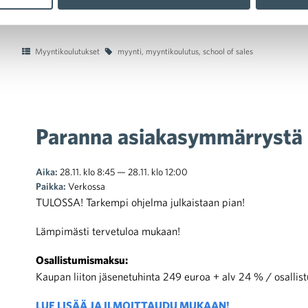
Myyntikoulutukset
myynti
,
myyntikoulutus
,
school of sales
Paranna asiakasymmärrystä –
Aika:
28.11. klo 8:45 — 28.11. klo 12:00
Paikka:
Verkossa
TULOSSA! Tarkempi ohjelma julkaistaan pian!
Lämpimästi tervetuloa mukaan!
Osallistumismaksu:
Kaupan liiton jäsenetuhinta 249 euroa + alv 24 % / osallist
LUE LISÄÄ JA ILMOITTAUDU MUKAAN!