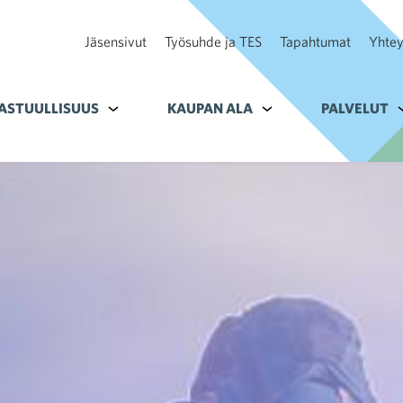
Jäsensivut
Työsuhde ja TES
Tapahtumat
Yhtey
ohteelle Tavoitteet
ASTUULLISUUS
Alavalikko kohteelle Vastuullisuus
KAUPAN ALA
Alavalikko kohteelle K
PALVELUT
A