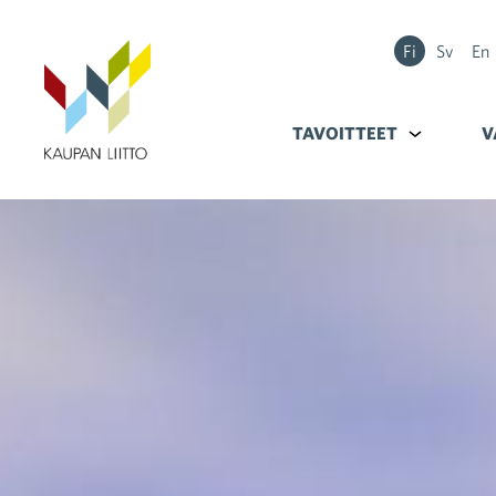
Fi
Sv
En
TAVOITTEET
Alavalikko k
V