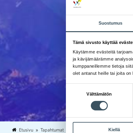
Suostumus
Tämä sivusto käyttää eväste
Käytämme evästeitä tarjoama
ja kävijämäärämme analysoim
kumppaneillemme tietoja siitä
olet antanut heille tai joita o
Suostumuksen
Välttämätön
valinta
Kiellä
Etusivu
Tapahtumat
Paranna asiakasymmärrystä – l