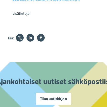
Lisätietoja:
Jaa:
jankohtaiset uutiset sähköpostii
Tilaa uutiskirje »