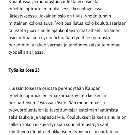
Koulutussarja muodostuu viidestä eri osiosta,
työehtosopimuksen mukaisessa kronologisessa
järjestyksessä. Jokainen osio on tiivis, yhden tunnin
mittainen kokonaisuus. Voit osallistua koko koulutussarjaan
tai valita juuri sinulle ajankohtaisimmat aiheet. Jokainen
osio auttaa sinua ymmärtämään työehtosopimusta
paremmin ja tukee varmaa ja johdonmukaista toimintaa
työpaikan arjessa.
Työaika (osa 2)
Kurssin toisessa osiossa perehdytään Kaupan
työehtosopimuksen työaikamääräysten keskeisiin
periaatteisiin. Osiossa käsitellään muun muassa
työvuoroluettelon ja tasoittumisjärjestelmän laatimista
sekä taukoja ja vapaapäiviä. Koulutuksen jälkeen sinulla on
selkeä kokonaiskuva työajan suunnittelusta ja saat
käytännön ideoita tehokkaaseen työvuorosuunnitteluun.