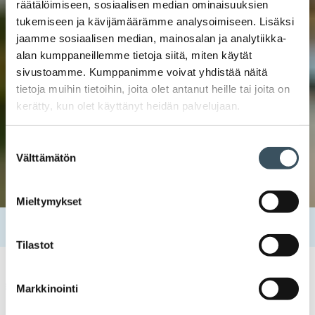
räätälöimiseen, sosiaalisen median ominaisuuksien
tukemiseen ja kävijämäärämme analysoimiseen. Lisäksi
jaamme sosiaalisen median, mainosalan ja analytiikka-
alan kumppaneillemme tietoja siitä, miten käytät
sivustoamme. Kumppanimme voivat yhdistää näitä
tietoja muihin tietoihin, joita olet antanut heille tai joita on
kerätty, kun olet käyttänyt heidän palvelujaan.
Suostumuksen
Välttämätön
valinta
Mieltymykset
Etusivu
Tapahtumat
Tes tutuksi – Työaika (osa 2)
Tilastot
Kauppa kouluttaa
kaupan työehtosopimuksen työaikamääräykset
,
Markkinointi
tasoittumisjärjestelmä
,
työaika
,
työvuoroluettelo