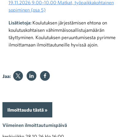
19.11.2026 9.00–10.00 Matkat, työpaikkakohtainen
sopiminen (osa 5)
Lisätietoja:
Koulutuksen järjestämisen ehtona on
koulutuskohtaisen vähimmäisosallistujamäärän
täyttyminen. Koulutuksen peruuntumisesta pyrimme
ilmoittamaan ilmoittautuneille hyvissä ajoin.
Jaa:
Ilmoittaudu tästä »
Viimeinen ilmoittautumispäivä
keskiviikko 28.10.26 klo 16:00