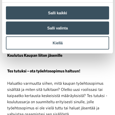
Salli kaikki
Tes tutuksi – Työaika (osa 2)
Salli valinta
Aika:
29.10. klo 9:00 — 29.10. klo 10:00
Kiellä
Paikka:
Teams-webinaari
Koulutus Kaupan liiton jäsenille
Tes tutuksi – ota työehtosopimus haltuun!
Haluatko varmuutta siihen, mitä kaupan työehtosopimus
sisältää ja miten sitä tulkitaan? Oletko uusi roolissasi tai
kaipaatko kertausta keskeisistä määräyksistä? Tes tutuksi -
koulutussarja on suunniteltu erityisesti sinulle, jolle
työehtosopimus ei ole vielä tuttu tai haluat jäsentää ja
vahvistaa osaamistasi sen sisällöstä.