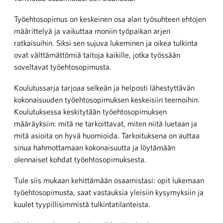
Työehtosopimus on keskeinen osa alan työsuhteen ehtojen
määrittelyä ja vaikuttaa moniin työpaikan arjen
ratkaisuihin. Siksi sen sujuva lukeminen ja oikea tulkinta
ovat välttämättömiä taitoja kaikille, jotka työssään
soveltavat työehtosopimusta.
Koulutussarja tarjoaa selkeän ja helposti lähestyttävän
kokonaisuuden työehtosopimuksen keskeisiin teemoihin.
Koulutuksessa keskitytään työehtosopimuksen
määräyksiin: mitä ne tarkoittavat, miten niitä luetaan ja
mitä asioita on hyvä huomioida. Tarkoituksena on auttaa
sinua hahmottamaan kokonaisuutta ja löytämään
olennaiset kohdat työehtosopimuksesta.
Tule siis mukaan kehittämään osaamistasi: opit lukemaan
työehtosopimusta, saat vastauksia yleisiin kysymyksiin ja
kuulet tyypillisimmistä tulkintatilanteista.