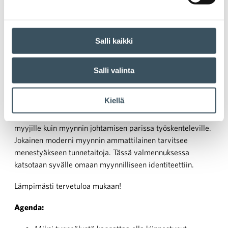
sales
,
tunneäly
Salli kaikki
Tunneäly myyntityössä
Salli valinta
Aika:
11.5. klo 8:30 — 11.5. klo 16:00
Kiellä
Paikka:
Hotel Haven, Helsinki
Tunneäly myyntityössä -valmennus on tarkoitettu niin
myyjille kuin myynnin johtamisen parissa työskenteleville.
Jokainen moderni myynnin ammattilainen tarvitsee
menestyäkseen tunnetaitoja. Tässä valmennuksessa
katsotaan syvälle omaan myynnilliseen identiteettiin.
Lämpimästi tervetuloa mukaan!
Agenda: