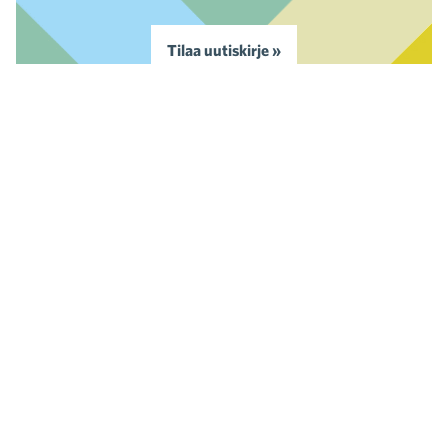
Tilaa uutiskirje »
Kaupan liitto
Eteläranta 10
PL 340
00131 HELSINKI
p. 09 1728 5151
kauppa@kauppa.fi
Kaupan liitto on kaupan alan valtakunnallinen