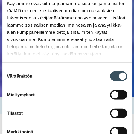
Käytämme evästeitä tarjoamamme sisällön ja mainosten
räätälöimiseen, sosiaalisen median ominaisuuksien
tukemiseen ja kävijämäärämme analysoimiseen. Lisäksi
jaamme sosiaalisen median, mainosalan ja analytiikka-
alan kumppaneillemme tietoja siitä, miten käytät
sivustoamme. Kumppanimme voivat yhdistää näitä
tietoja muihin tietoihin, joita olet antanut heille tai joita on
kerätty, kun olet käyttänyt heidän palvelujaan.
Suostumuksen
Välttämätön
valinta
Mieltymykset
Etusivu
Tapahtumat
Tunneäly myyntityössä
Tilastot
Myyntikoulutukset
koulutus
,
myyjä
,
myyntikoulutus
,
myyntityö
,
school of
Markkinointi