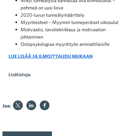
Miksi tunneälystä kannattaa olla kiinnostunut –
pehmeä on uusi kova
2020-luvun tunneälymäärittely
Myyntiesteet – Myynnin tunneperäiset oikosulut
Motivaatio, tavoitekirkkaus ja motivaation
johtaminen
Ostopsykologiaa myyntityön ammattilaisille
LUE LISÄÄ JA ILMOITTAUDU MUKAAN
Lisätietoja:
Jaa: