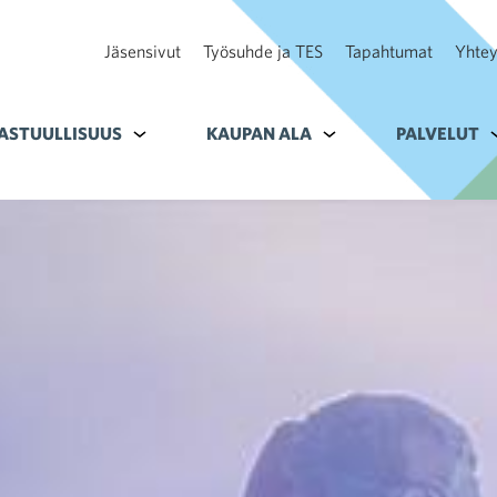
Jäsensivut
Työsuhde ja TES
Tapahtumat
Yhtey
ohteelle Tavoitteet
ASTUULLISUUS
Alavalikko kohteelle Vastuullisuus
KAUPAN ALA
Alavalikko kohteelle K
PALVELUT
A