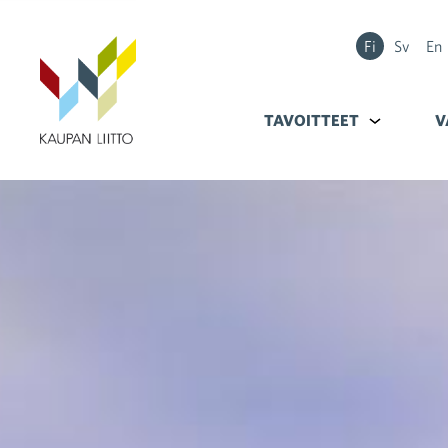
Fi
Sv
En
TAVOITTEET
Alavalikko k
V