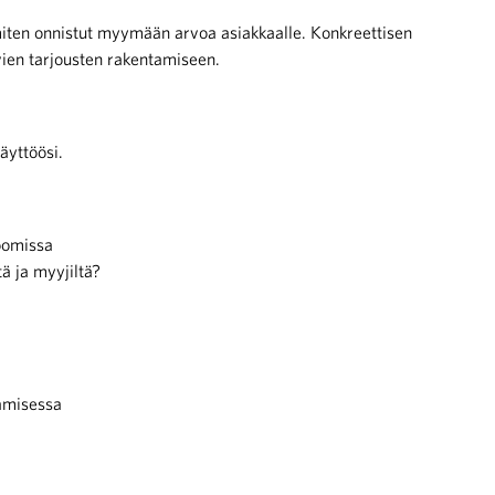
iten onnistut myymään arvoa asiakkaalle. Konkreettisen
vien tarjousten rakentamiseen.
äyttöösi.
oomissa
ä ja myyjiltä?
tamisessa