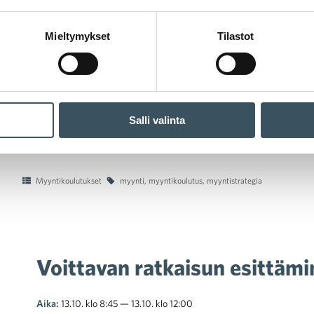
Mieltymykset
Tilastot
Salli valinta
en
Myyntikoulutukset
myynti
,
myyntikoulutus
,
myyntistrategia
Voittavan ratkaisun esittäm
Aika:
13.10. klo 8:45 — 13.10. klo 12:00