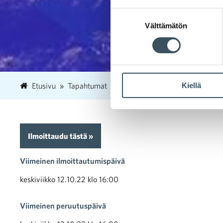
Suostumuksen
Välttämätön
valinta
Kiellä
Etusivu
Tapahtumat
Voittavan ratkaisun esittämin
Ilmoittaudu tästä »
Viimeinen ilmoittautumispäivä
keskiviikko 12.10.22 klo 16:00
Viimeinen peruutuspäivä