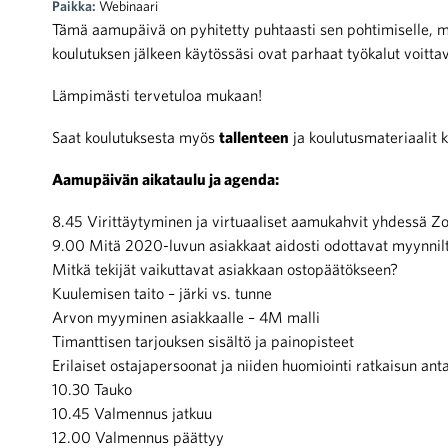
Paikka:
Webinaari
Tämä aamupäivä on pyhitetty puhtaasti sen pohtimiselle, m
koulutuksen jälkeen käytössäsi ovat parhaat työkalut voitta
Lämpimästi tervetuloa mukaan!
Saat koulutuksesta myös
tallenteen
ja koulutusmateriaalit k
Aamupäivän aikataulu ja agenda:
8.45 Virittäytyminen ja virtuaaliset aamukahvit yhdessä Z
9.00 Mitä 2020-luvun asiakkaat aidosti odottavat myynnilt
Mitkä tekijät vaikuttavat asiakkaan ostopäätökseen?
Kuulemisen taito – järki vs. tunne
Arvon myyminen asiakkaalle – 4M malli
Timanttisen tarjouksen sisältö ja painopisteet
Erilaiset ostajapersoonat ja niiden huomiointi ratkaisun an
10.30 Tauko
10.45 Valmennus jatkuu
12.00 Valmennus päättyy