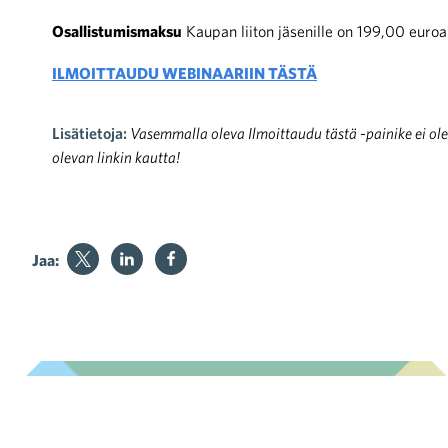
Osallistumismaksu
Kaupan liiton jäsenille on 199,00 euroa
ILMOITTAUDU WEBINAARIIN TÄSTÄ
Lisätietoja:
Vasemmalla oleva Ilmoittaudu tästä -painike ei ol
olevan linkin kautta!
Jaa:
jankohtaiset uutiset sähköpostii